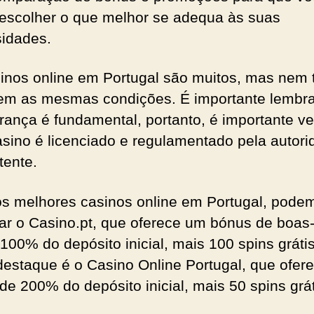
escolher o que melhor se adequa às suas
idades.
inos online em Portugal são muitos, mas nem 
em as mesmas condições. É importante lembra
rança é fundamental, portanto, é importante ver
asino é licenciado e regulamentado pela autor
ente.
os melhores casinos online em Portugal, pode
ar o Casino.pt, que oferece um bónus de boas
 100% do depósito inicial, mais 100 spins grátis
destaque é o Casino Online Portugal, que ofer
de 200% do depósito inicial, mais 50 spins grát