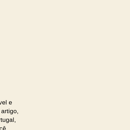
vel e
artigo,
tugal,
cê