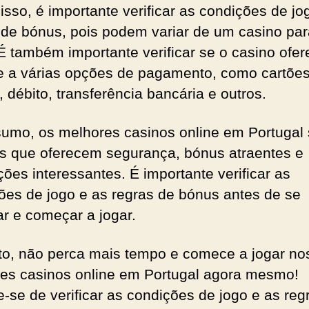
isso, é importante verificar as condições de jo
 de bónus, pois podem variar de um casino par
 É também importante verificar se o casino ofer
e a várias opções de pagamento, como cartõe
, débito, transferência bancária e outros.
umo, os melhores casinos online em Portugal
s que oferecem segurança, bónus atraentes e
ões interessantes. É importante verificar as
ões de jogo e as regras de bónus antes de se
ar e começar a jogar.
to, não perca mais tempo e comece a jogar no
es casinos online em Portugal agora mesmo!
-se de verificar as condições de jogo e as reg