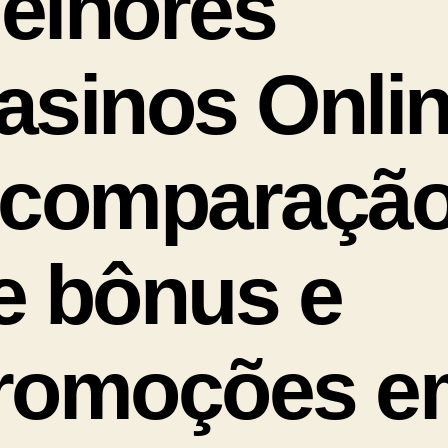
elhores
Portugal.2972
へ
の
asinos Onli
 comparaçã
e bônus e
romoções e