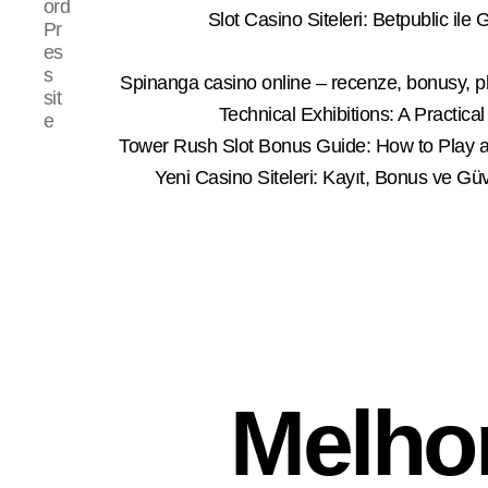
ord
Slot Casino Siteleri: Betpublic il
Pr
es
s
Spinanga casino online – recenze, bonusy, p
sit
Technical Exhibitions: A Practica
e
Tower Rush Slot Bonus Guide: How to Play 
Yeni Casino Siteleri: Kayıt, Bonus ve Güv
Melho