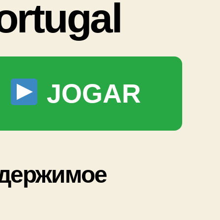
ortugal
JOGAR
держимое