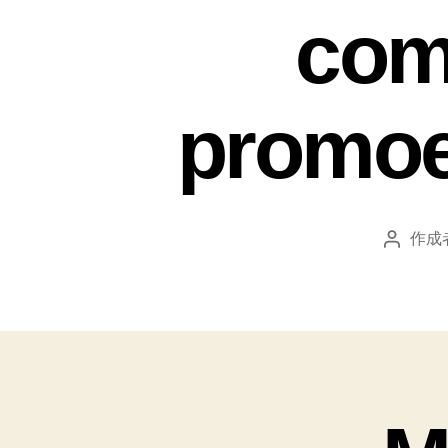
com
promoe
作成
投
稿
者