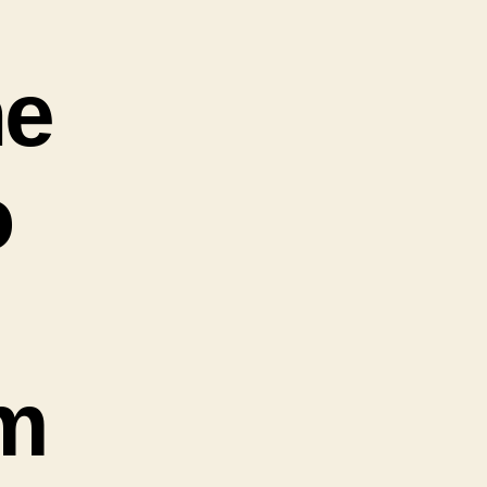
ne
o
m