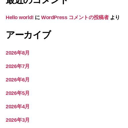
Hello world!
に
WordPress コメントの投稿者
より
アーカイブ
2026年8月
2026年7月
2026年6月
2026年5月
2026年4月
2026年3月