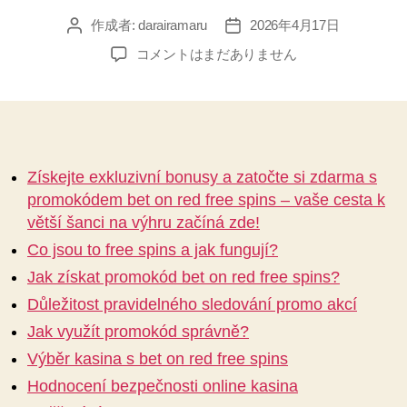
作成者:
darairamaru
2026年4月17日
投
投
稿
稿
Získejte
コメントはまだありません
者
日
exkluzivní
bonusy
a
zatočte
si
zdarma
Získejte exkluzivní bonusy a zatočte si zdarma s
s
promokódem bet on red free spins – vaše cesta k
promokódem
větší šanci na výhru začíná zde!
bet
Co jsou to free spins a jak fungují?
on
red
Jak získat promokód bet on red free spins?
free
Důležitost pravidelného sledování promo akcí
spins
Jak využít promokód správně?
–
vaše
Výběr kasina s bet on red free spins
cesta
Hodnocení bezpečnosti online kasina
k