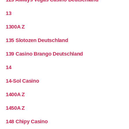
13
1300A Z
135 Slotozen Deutschland
139 Casino Brango Deutschland
14
14-Sol Casino
1400A Z
1450A Z
148 Chipy Casino