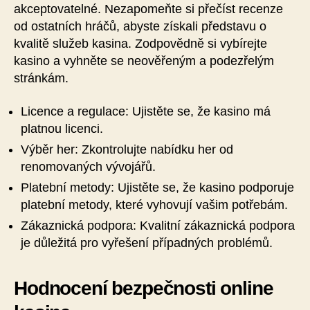
akceptovatelné. Nezapomeňte si přečíst recenze
od ostatních hráčů, abyste získali představu o
kvalitě služeb kasina. Zodpovědně si vybírejte
kasino a vyhněte se neověřeným a podezřelým
stránkám.
Licence a regulace: Ujistěte se, že kasino má
platnou licenci.
Výběr her: Zkontrolujte nabídku her od
renomovaných vývojářů.
Platební metody: Ujistěte se, že kasino podporuje
platební metody, které vyhovují vašim potřebám.
Zákaznická podpora: Kvalitní zákaznická podpora
je důležitá pro vyřešení případných problémů.
Hodnocení bezpečnosti online