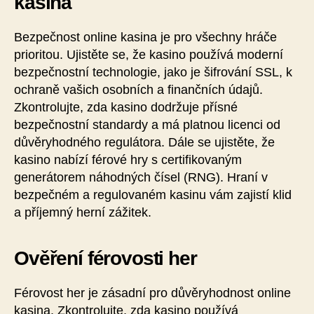
kasina
Bezpečnost online kasina je pro všechny hráče
prioritou. Ujistěte se, že kasino používá moderní
bezpečnostní technologie, jako je šifrování SSL, k
ochraně vašich osobních a finančních údajů.
Zkontrolujte, zda kasino dodržuje přísné
bezpečnostní standardy a má platnou licenci od
důvěryhodného regulátora. Dále se ujistěte, že
kasino nabízí férové hry s certifikovaným
generátorem náhodných čísel (RNG). Hraní v
bezpečném a regulovaném kasinu vám zajistí klid
a příjemný herní zážitek.
Ověření férovosti her
Férovost her je zásadní pro důvěryhodnost online
kasina. Zkontrolujte, zda kasino používá