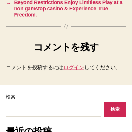
→
Beyond Restrictions Enjoy Limitless Play at a
non gamstop casino & Experience True
Freedom.
コメントを残す
コメントを投稿するには
ログイン
してください。
検索
検索
最近の投稿