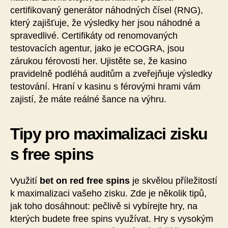
certifikovaný generátor náhodných čísel (RNG),
který zajišťuje, že výsledky her jsou náhodné a
spravedlivé. Certifikáty od renomovaných
testovacích agentur, jako je eCOGRA, jsou
zárukou férovosti her. Ujistěte se, že kasino
pravidelně podléhá auditům a zveřejňuje výsledky
testování. Hraní v kasinu s férovými hrami vám
zajistí, že máte reálné šance na výhru.
Tipy pro maximalizaci zisku
s free spins
Využití
bet on red free spins
je skvělou příležitostí
k maximalizaci vašeho zisku. Zde je několik tipů,
jak toho dosáhnout: pečlivě si vybírejte hry, na
kterých budete free spins využívat. Hry s vysokým