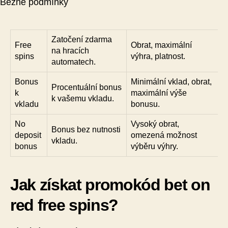
Běžné podmínky
Zatočení zdarma
Free
Obrat, maximální
na hracích
spins
výhra, platnost.
automatech.
Bonus
Minimální vklad, obrat,
Procentuální bonus
k
maximální výše
k vašemu vkladu.
vkladu
bonusu.
No
Vysoký obrat,
Bonus bez nutnosti
deposit
omezená možnost
vkladu.
bonus
výběru výhry.
Jak získat promokód bet on
red free spins?