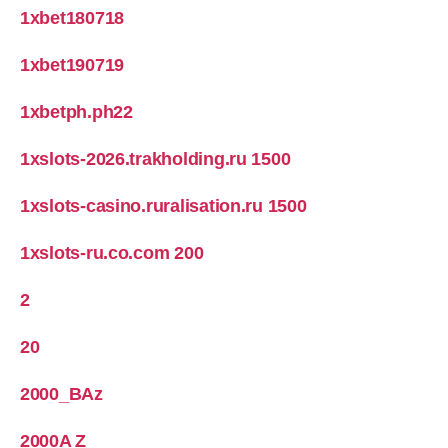
1xbet180718
1xbet190719
1xbetph.ph22
1xslots-2026.trakholding.ru 1500
1xslots-casino.ruralisation.ru 1500
1xslots-ru.co.com 200
2
20
2000_BAz
2000A Z