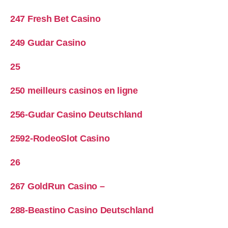
247 Fresh Bet Casino
249 Gudar Casino
25
250 meilleurs casinos en ligne
256-Gudar Casino Deutschland
2592-RodeoSlot Casino
26
267 GoldRun Casino –
288-Beastino Casino Deutschland