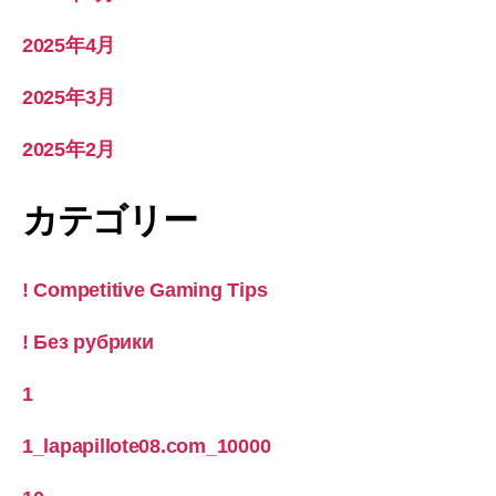
2025年4月
2025年3月
2025年2月
カテゴリー
! Competitive Gaming Tips
! Без рубрики
1
1_lapapillote08.com_10000