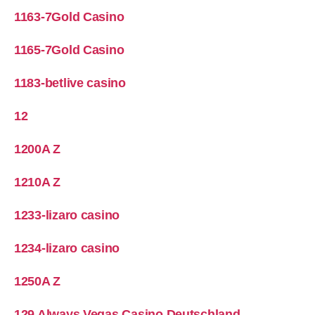
1163-7Gold Casino
1165-7Gold Casino
1183-betlive casino
12
1200A Z
1210A Z
1233-lizaro casino
1234-lizaro casino
1250A Z
129 Always Vegas Casino Deutschland