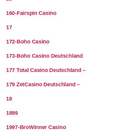
160-Fairspin Casino
17
172-Boho Casino
173-Boho Casino Deutschland
177 Total Casino Deutschland –
179 ZetCasino Deutschland –
18
1899
1997-BroWinner Casino