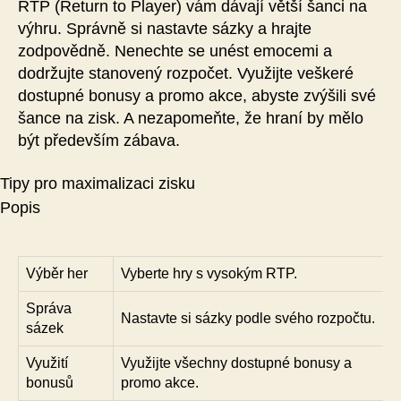
RTP (Return to Player) vám dávají větší šanci na
výhru. Správně si nastavte sázky a hrajte
zodpovědně. Nenechte se unést emocemi a
dodržujte stanovený rozpočet. Využijte veškeré
dostupné bonusy a promo akce, abyste zvýšili své
šance na zisk. A nezapomeňte, že hraní by mělo
být především zábava.
Tipy pro maximalizaci zisku
Popis
Výběr her
Vyberte hry s vysokým RTP.
Správa
Nastavte si sázky podle svého rozpočtu.
sázek
Využití
Využijte všechny dostupné bonusy a
bonusů
promo akce.