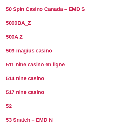
50 Spin Casino Canada – EMD S
5000BA_Z
500A Z
509-magius casino
511 nine casino en ligne
514 nine casino
517 nine casino
52
53 Snatch – EMD N