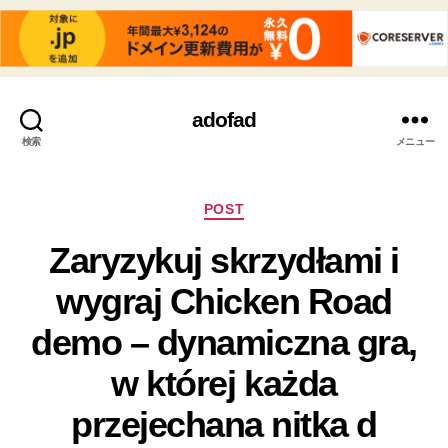
adofad
検索
メニュー
カ
POST
テ
Zaryzykuj skrzydłami i
ゴ
リ
wygraj Chicken Road
ー
demo – dynamiczna gra,
w której każda
przejechana nitka d