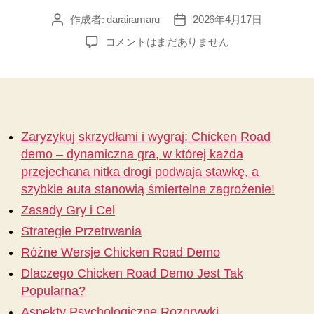
作成者:
darairamaru
2026年4月17日
投
投
稿
稿
Zaryzykuj
コメントはまだありません
者
日
skrzydłami
i
wygraj
Chicken
Road
demo
Zaryzykuj skrzydłami i wygraj: Chicken Road
–
demo – dynamiczna gra, w której każda
dynamiczna
przejechana nitka drogi podwaja stawkę, a
gra,
szybkie auta stanowią śmiertelne zagrożenie!
w
Zasady Gry i Cel
której
każda
Strategie Przetrwania
przejechana
Różne Wersje Chicken Road Demo
nitka
d
Dlaczego Chicken Road Demo Jest Tak
へ
Popularna?
の
Aspekty Psychologiczne Rozgrywki