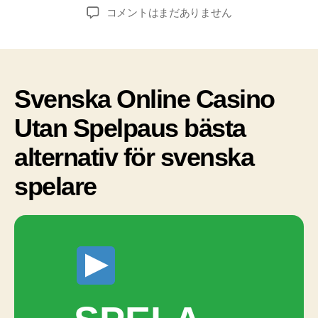
稿
稿
Svenska
コメントはまだありません
者
日
Online
Casino
Utan
Spelpaus
bsta
Svenska Online Casino
alternativ
Utan Spelpaus bästa
fr
svenska
alternativ för svenska
spelare.1047
へ
spelare
の