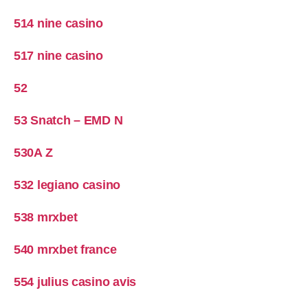
514 nine casino
517 nine casino
52
53 Snatch – EMD N
530A Z
532 legiano casino
538 mrxbet
540 mrxbet france
554 julius casino avis