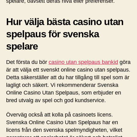
spelare, oavsett deras nivå eller preferenser.
Hur välja bästa casino utan
spelpaus för svenska
spelare
Det första du bör
casino utan spelpaus bankid
göra
är att välja ett svenskt online casino utan spelpaus.
Detta säkerställer att du har tillgång till spel som är
lagligt och säkert. Vi rekommenderar Svenska
Online Casino Utan Spelpaus, som erbjuder en
bred utvalg av spel och god kundservice.
Överväg också att kolla på casinoets licens.
Svenska Online Casino Utan Spelpaus har en
licens från den svenska spelmyndigheten, vilket