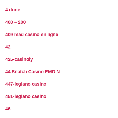
4 done
408 – 200
409 mad casino en ligne
42
425-casinoly
44 Snatch Casino EMD N
447-legiano casino
451-legiano casino
46