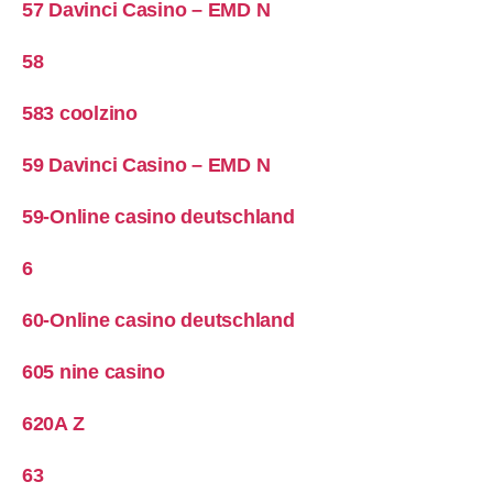
57 Davinci Casino – EMD N
58
583 coolzino
59 Davinci Casino – EMD N
59-Online casino deutschland
6
60-Online casino deutschland
605 nine casino
620A Z
63