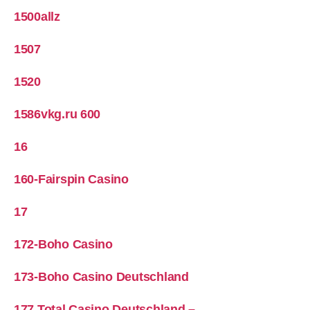
1500allz
1507
1520
1586vkg.ru 600
16
160-Fairspin Casino
17
172-Boho Casino
173-Boho Casino Deutschland
177 Total Casino Deutschland –