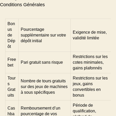
Conditions Générales
Bon
us
Pourcentage
Exigence de mise,
de
supplémentaire sur votre
validité limitée
Dép
dépôt initial
ôt
Restrictions sur les
Free
Pari gratuit sans risque
cotes minimales,
bet
gains plafonnés
Tour
Restrictions sur les
Nombre de tours gratuits
s
jeux, gains
sur des jeux de machines
Grat
convertibles en
à sous spécifiques
uits
bonus
Période de
Cas
Remboursement d’un
qualification,
hba
pourcentage de vos