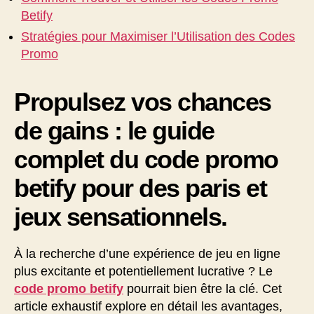
へ
Betify
の
Stratégies pour Maximiser l’Utilisation des Codes
Promo
Propulsez vos chances
de gains : le guide
complet du code promo
betify pour des paris et
jeux sensationnels.
À la recherche d’une expérience de jeu en ligne
plus excitante et potentiellement lucrative ? Le
code promo betify
pourrait bien être la clé. Cet
article exhaustif explore en détail les avantages,