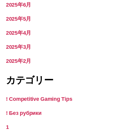
2025年6月
2025年5月
2025年4月
2025年3月
2025年2月
カテゴリー
! Competitive Gaming Tips
! Без рубрики
1