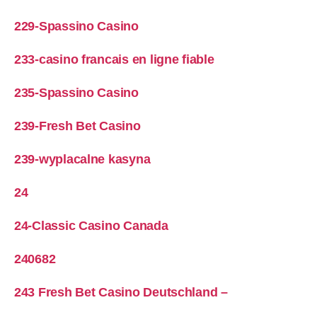
229-Spassino Casino
233-casino francais en ligne fiable
235-Spassino Casino
239-Fresh Bet Casino
239-wyplacalne kasyna
24
24-Classic Casino Canada
240682
243 Fresh Bet Casino Deutschland –