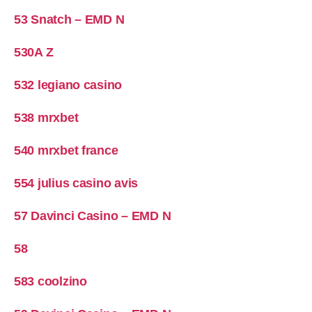
53 Snatch – EMD N
530A Z
532 legiano casino
538 mrxbet
540 mrxbet france
554 julius casino avis
57 Davinci Casino – EMD N
58
583 coolzino