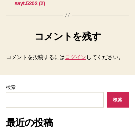
sayt.5202 (2)
コメントを残す
コメントを投稿するには
ログイン
してください。
検索
検索
最近の投稿