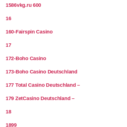
1586vkg.ru 600
16
160-Fairspin Casino
17
172-Boho Casino
173-Boho Casino Deutschland
177 Total Casino Deutschland –
179 ZetCasino Deutschland –
18
1899