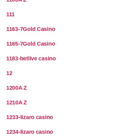
111
1163-7Gold Casino
1165-7Gold Casino
1183-betlive casino
12
1200A Z
1210A Z
1233-lizaro casino
1234-lizaro casino