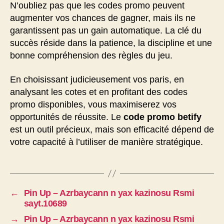
N’oubliez pas que les codes promo peuvent
augmenter vos chances de gagner, mais ils ne
garantissent pas un gain automatique. La clé du
succès réside dans la patience, la discipline et une
bonne compréhension des règles du jeu.
En choisissant judicieusement vos paris, en
analysant les cotes et en profitant des codes
promo disponibles, vous maximiserez vos
opportunités de réussite. Le
code promo betify
est un outil précieux, mais son efficacité dépend de
votre capacité à l’utiliser de manière stratégique.
←
Pin Up – Azrbaycann n yax kazinosu Rsmi
sayt.10689
→
Pin Up – Azrbaycann n yax kazinosu Rsmi