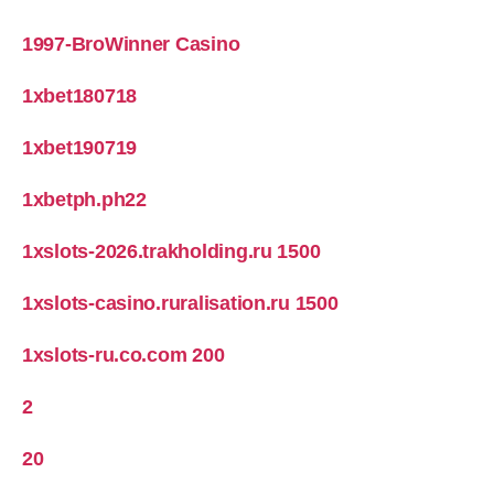
1997-BroWinner Casino
1xbet180718
1xbet190719
1xbetph.ph22
1xslots-2026.trakholding.ru 1500
1xslots-casino.ruralisation.ru 1500
1xslots-ru.co.com 200
2
20