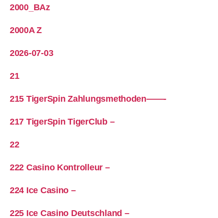
2000_BAz
2000A Z
2026-07-03
21
215 TigerSpin Zahlungsmethoden——-
217 TigerSpin TigerClub –
22
222 Casino Kontrolleur –
224 Ice Casino –
225 Ice Casino Deutschland –