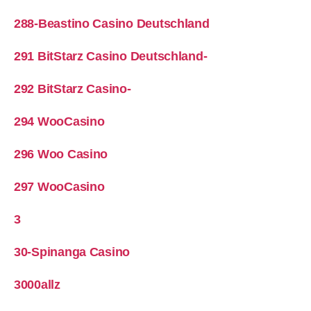
288-Beastino Casino Deutschland
291 BitStarz Casino Deutschland-
292 BitStarz Casino-
294 WooCasino
296 Woo Casino
297 WooCasino
3
30-Spinanga Casino
3000allz