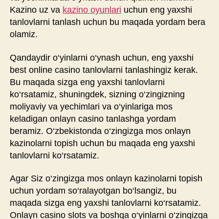
Kazino uz va
kazino oyunlari
uchun eng yaxshi
tanlovlarni tanlash uchun bu maqada yordam bera
olamiz.
Qandaydir o‘yinlarni o‘ynash uchun, eng yaxshi
best online casino tanlovlarni tanlashingiz kerak.
Bu maqada sizga eng yaxshi tanlovlarni
ko‘rsatamiz, shuningdek, sizning o‘zingizning
moliyaviy va yechimlari va o‘yinlariga mos
keladigan onlayn casino tanlashga yordam
beramiz. O‘zbekistonda o‘zingizga mos onlayn
kazinolarni topish uchun bu maqada eng yaxshi
tanlovlarni ko‘rsatamiz.
Agar Siz o‘zingizga mos onlayn kazinolarni topish
uchun yordam so‘ralayotgan bo‘lsangiz, bu
maqada sizga eng yaxshi tanlovlarni ko‘rsatamiz.
Onlayn casino slots va boshqa o‘yinlarni o‘zingizga