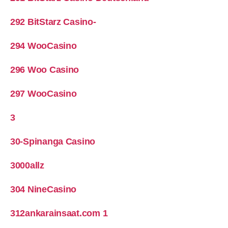
292 BitStarz Casino-
294 WooCasino
296 Woo Casino
297 WooCasino
3
30-Spinanga Casino
3000allz
304 NineCasino
312ankarainsaat.com 1