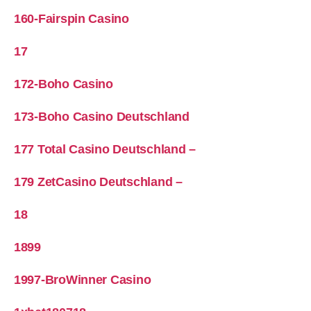
160-Fairspin Casino
17
172-Boho Casino
173-Boho Casino Deutschland
177 Total Casino Deutschland –
179 ZetCasino Deutschland –
18
1899
1997-BroWinner Casino