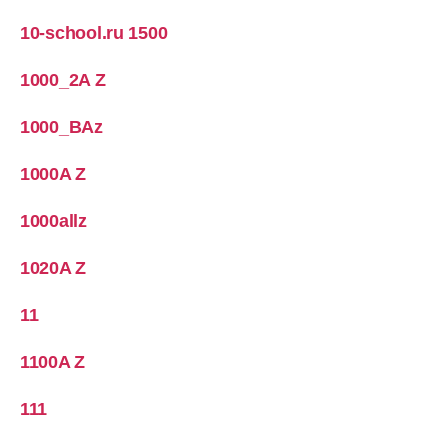
10-school.ru 1500
1000_2A Z
1000_BAz
1000A Z
1000allz
1020A Z
11
1100A Z
111