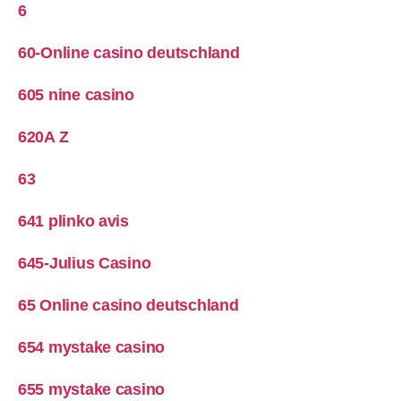
6
60-Online casino deutschland
605 nine casino
620A Z
63
641 plinko avis
645-Julius Casino
65 Online casino deutschland
654 mystake casino
655 mystake casino