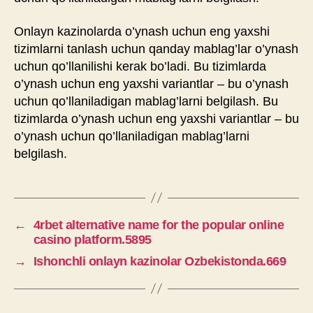
Onlayn kazinolarda o’ynash uchun eng yaxshi
tizimlarni tanlash uchun qanday mablag’lar o’ynash
uchun qo’llanilishi kerak bo’ladi. Bu tizimlarda
o’ynash uchun eng yaxshi variantlar – bu o’ynash
uchun qo’llaniladigan mablag’larni belgilash. Bu
tizimlarda o’ynash uchun eng yaxshi variantlar – bu
o’ynash uchun qo’llaniladigan mablag’larni
belgilash.
←
4rbet alternative name for the popular online
casino platform.5895
→
Ishonchli onlayn kazinolar Ozbekistonda.669