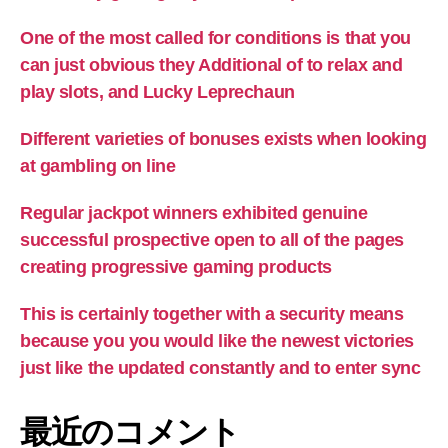
One of the most called for conditions is that you
can just obvious they Additional of to relax and
play slots, and Lucky Leprechaun
Different varieties of bonuses exists when looking
at gambling on line
Regular jackpot winners exhibited genuine
successful prospective open to all of the pages
creating progressive gaming products
This is certainly together with a security means
because you you would like the newest victories
just like the updated constantly and to enter sync
最近のコメント