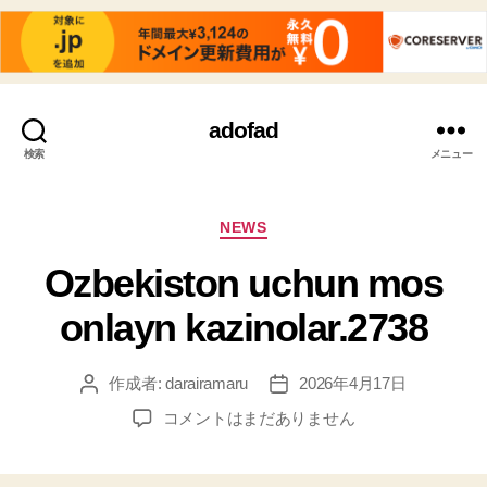
adofad
検索
メニュー
カ
NEWS
テ
Ozbekiston uchun mos
ゴ
リ
onlayn kazinolar.2738
ー
作成者:
darairamaru
2026年4月17日
投
投
稿
稿
Ozbekiston
コメントはまだありません
者
日
uchun
mos