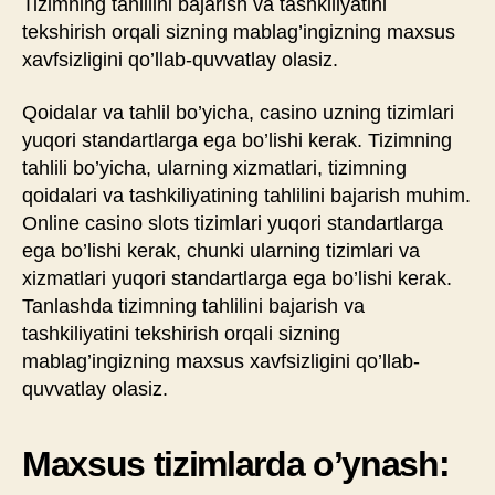
Tizimning tahlilini bajarish va tashkiliyatini
tekshirish orqali sizning mablag’ingizning maxsus
xavfsizligini qo’llab-quvvatlay olasiz.
Qoidalar va tahlil bo’yicha, casino uzning tizimlari
yuqori standartlarga ega bo’lishi kerak. Tizimning
tahlili bo’yicha, ularning xizmatlari, tizimning
qoidalari va tashkiliyatining tahlilini bajarish muhim.
Online casino slots tizimlari yuqori standartlarga
ega bo’lishi kerak, chunki ularning tizimlari va
xizmatlari yuqori standartlarga ega bo’lishi kerak.
Tanlashda tizimning tahlilini bajarish va
tashkiliyatini tekshirish orqali sizning
mablag’ingizning maxsus xavfsizligini qo’llab-
quvvatlay olasiz.
Maxsus tizimlarda o’ynash: