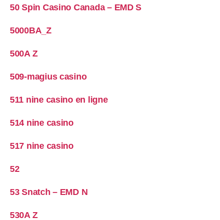
50 Spin Casino Canada – EMD S
5000BA_Z
500A Z
509-magius casino
511 nine casino en ligne
514 nine casino
517 nine casino
52
53 Snatch – EMD N
530A Z