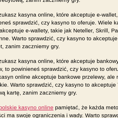
zukasz kasyna online, które akceptuje e-wallet,
eneś sprawdzić, czy kasyno to oferuje. Wiele 
akceptuje e-wallety, takie jak Neteller, Skrill, P
inne. Warto sprawdzić, czy kasyno to akceptuj
et, zanim zaczniemy gry.
szukasz kasyna online, które akceptuje bankow
w, to powinieneś sprawdzić, czy kasyno to oferu
kasyn online akceptuje bankowe przelewy, ale 
kie. Warto sprawdzić, czy kasyno to akceptuje
ą kartę, zanim zaczniemy gry.
polskie kasyno online
pamiętać, że każda met
ści ma swoje ograniczenia i wady. Warto sprawd