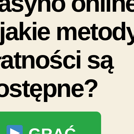
asyno onlin
 jakie metod
łatności są
ostępne?