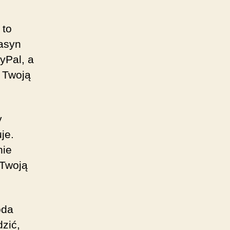
 to
kasyn
ayPal, a
e Twoją
y
je.
nie
 Twoją
oda
zić,