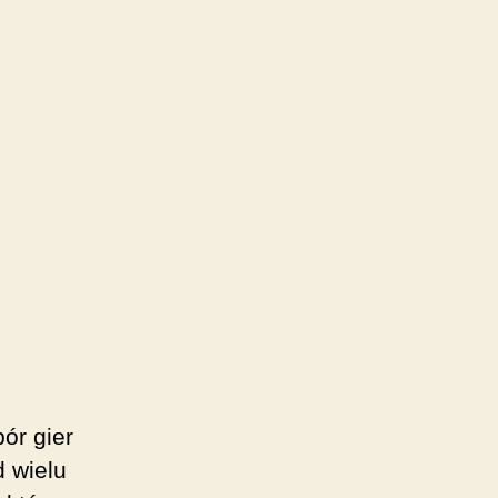
ór gier
 wielu