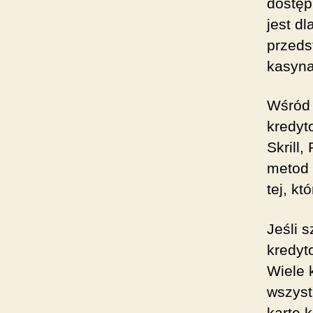
dostęp
jest d
przeds
kasyna
Wśród 
kredyt
Skrill
metod 
tej, kt
Jeśli 
kredyt
Wiele 
wszyst
kartę 