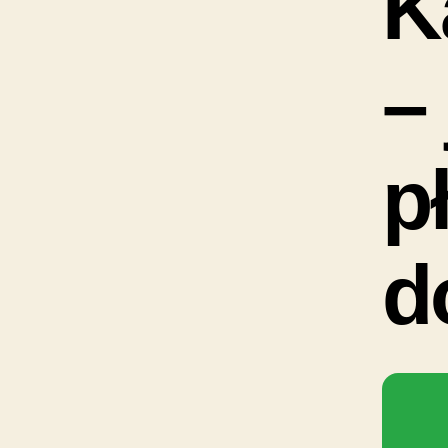
K
–
p
d