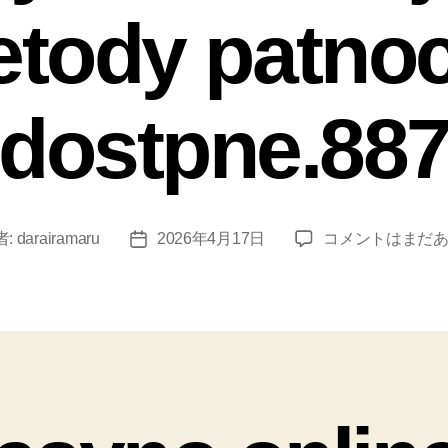
tody patnoc
dostpne.88
Kasyno
者:
darairamaru
2026年4月17日
コメントはまだ
投
online
稿
jakie
日
metody
patnoci
s
dostpne.887
へ
の