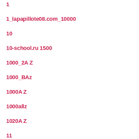
1
1_lapapillote08.com_10000
10
10-school.ru 1500
1000_2A Z
1000_BAz
1000A Z
1000allz
1020A Z
11