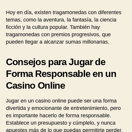
Hoy en día, existen tragamonedas con diferentes
temas, como la aventura, la fantasía, la ciencia
ficción y la cultura popular. También hay
tragamonedas con premios progresivos, que
pueden llegar a alcanzar sumas millonarias.
Consejos para Jugar de
Forma Responsable en un
Casino Online
Jugar en un casino online puede ser una forma
divertida y emocionante de entretenimiento, pero
es importante hacerlo de forma responsable.
Establece un presupuesto y cúmplelo, y nunca
apuestes más de lo que puedas permitirte perder.