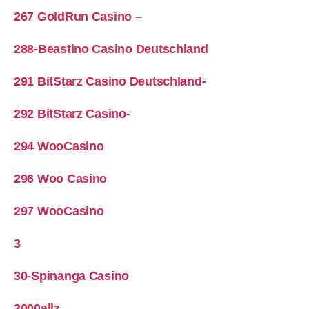
267 GoldRun Casino –
288-Beastino Casino Deutschland
291 BitStarz Casino Deutschland-
292 BitStarz Casino-
294 WooCasino
296 Woo Casino
297 WooCasino
3
30-Spinanga Casino
3000allz