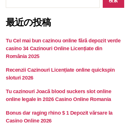
検索
最近の投稿
Tu Cel mai bun cazinou online fără depozit verde
casino 34 Cazinouri Online Licențiate din
România 2025
Recenzii Cazinouri Licențiate online quickspin
sloturi 2026
Tu cazinouri Joacă blood suckers slot online
online legale in 2026 Casino Online Romania
Bonus dar raging rhino $ 1 Depozit vărsare la
Casino Online 2026