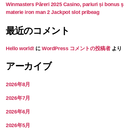
Winmasters Păreri 2025 Casino, pariuri și bonus ş
materie iron man 2 Jackpot slot pribeag
最近のコメント
Hello world!
に
WordPress コメントの投稿者
より
アーカイブ
2026年8月
2026年7月
2026年6月
2026年5月