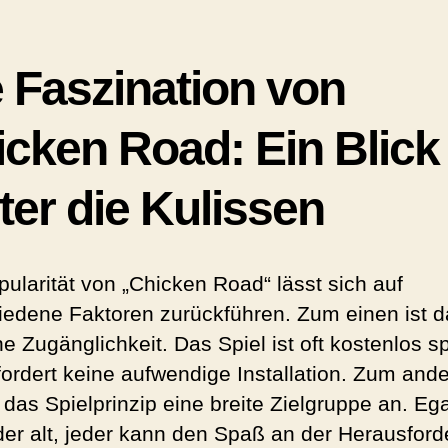
 Faszination von
cken Road: Ein Blick
ter die Kulissen
pularität von „Chicken Road“ lässt sich auf
iedene Faktoren zurückführen. Zum einen ist d
e Zugänglichkeit. Das Spiel ist oft kostenlos sp
fordert keine aufwendige Installation. Zum and
 das Spielprinzip eine breite Zielgruppe an. Eg
der alt, jeder kann den Spaß an der Herausfor