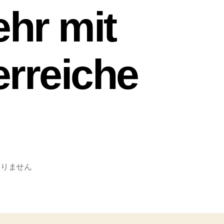
ehr mit
rreiche
ありません