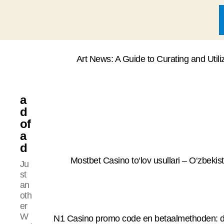
Art News: A Guide to Curating and Utili
a
d
of
a
d
Mostbet Casino to‘lov usullari – O‘zbekist
Ju
st
an
oth
er
W
N1 Casino promo code en betaalmethoden: d