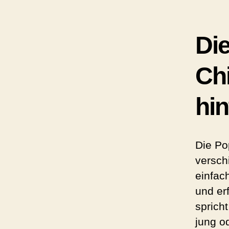
Die
Chi
hin
Die Po
versch
einfach
und er
spricht
jung o