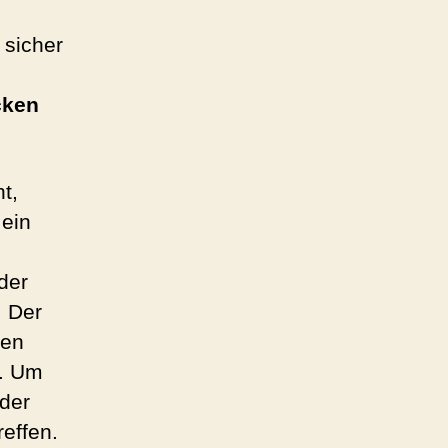
 sicher
cken
t,
 ein
der
. Der
nen
n. Um
der
effen.