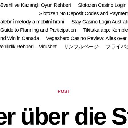
e Güvenli ve Kazançlı Oyun Rehberi
Slotozen Casino Login 
Slotozen No Deposit Codes and Payment 
latební metody a mobilní hraní
Stay Casino Login Austral
l Guide to Planning and Participation
Tikitaka app: Kompl
and Win in Canada
Vegashero Casino Review: Alles over 
enilirlik Rehberi – Virusbet
サンプルページ
プライバ
カ
POST
テ
ゴ
er über die S
リ
ー