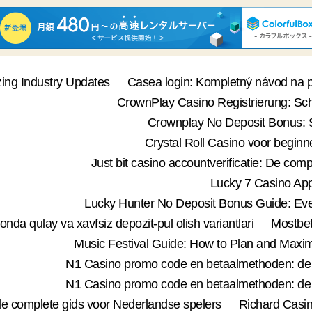
zing Industry Updates
Casea login: Kompletný návod na pr
CrownPlay Casino Registrierung: Schri
Crownplay No Deposit Bonus: S
Crystal Roll Casino voor beginne
Just bit casino accountverificatie: De co
Lucky 7 Casino App
Lucky Hunter No Deposit Bonus Guide: Eve
onda qulay va xavfsiz depozit‑pul olish variantlari
Mostbet
Music Festival Guide: How to Plan and Maxim
N1 Casino promo code en betaalmethoden: de 
N1 Casino promo code en betaalmethoden: de 
e complete gids voor Nederlandse spelers
Richard Casi