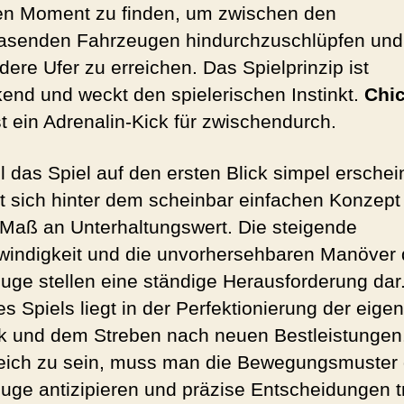
gen Moment zu finden, um zwischen den
asenden Fahrzeugen hindurchzuschlüpfen und
dere Ufer zu erreichen. Das Spielprinzip ist
kend und weckt den spielerischen Instinkt.
Chi
t ein Adrenalin-Kick für zwischendurch.
 das Spiel auf den ersten Blick simpel erschein
gt sich hinter dem scheinbar einfachen Konzept
Maß an Unterhaltungswert. Die steigende
indigkeit und die unvorhersehbaren Manöver 
uge stellen eine ständige Herausforderung dar
es Spiels liegt in der Perfektionierung der eige
k und dem Streben nach neuen Bestleistunge
reich zu sein, muss man die Bewegungsmuster 
uge antizipieren und präzise Entscheidungen tr