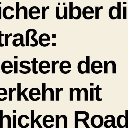
icher über d
traße:
eistere den
erkehr mit
hicken Roa