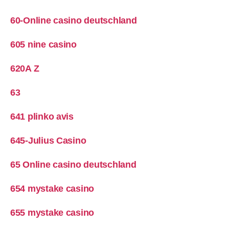
60-Online casino deutschland
605 nine casino
620A Z
63
641 plinko avis
645-Julius Casino
65 Online casino deutschland
654 mystake casino
655 mystake casino