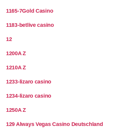
1165-7Gold Casino
1183-betlive casino
12
1200A Z
1210A Z
1233-lizaro casino
1234-lizaro casino
1250A Z
129 Always Vegas Casino Deutschland