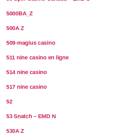
5000BA_Z
500A Z
509-magius casino
511 nine casino en ligne
514 nine casino
517 nine casino
52
53 Snatch – EMD N
530A Z