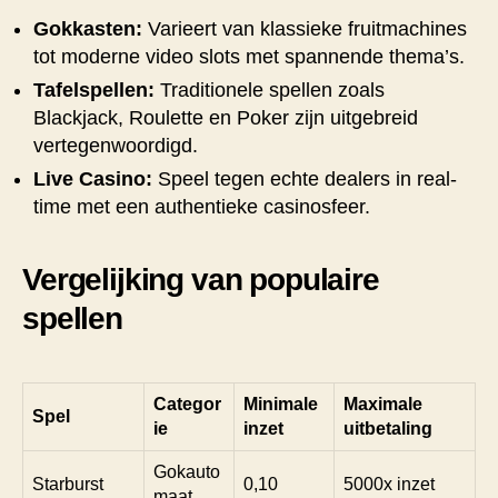
Gokkasten:
Varieert van klassieke fruitmachines
tot moderne video slots met spannende thema’s.
Tafelspellen:
Traditionele spellen zoals
Blackjack, Roulette en Poker zijn uitgebreid
vertegenwoordigd.
Live Casino:
Speel tegen echte dealers in real-
time met een authentieke casinosfeer.
Vergelijking van populaire
spellen
Categor
Minimale
Maximale
Spel
ie
inzet
uitbetaling
Gokauto
Starburst
0,10
5000x inzet
maat