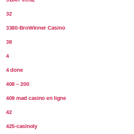
32
3380-BroWinner Casino
38
4
4 done
408 – 200
409 mad casino en ligne
42
425-casinoly