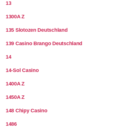
13
1300A Z
135 Slotozen Deutschland
139 Casino Brango Deutschland
14
14-Sol Casino
1400A Z
1450A Z
148 Chipy Casino
1486