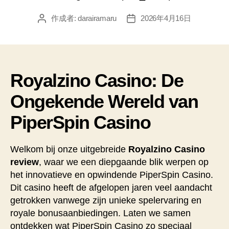
作成者:
darairamaru
2026年4月16日
投
投
稿
稿
者
日
Royalzino Casino: De
Ongekende Wereld van
PiperSpin Casino
Welkom bij onze uitgebreide
Royalzino Casino
review
, waar we een diepgaande blik werpen op
het innovatieve en opwindende PiperSpin Casino.
Dit casino heeft de afgelopen jaren veel aandacht
getrokken vanwege zijn unieke spelervaring en
royale bonusaanbiedingen. Laten we samen
ontdekken wat PiperSpin Casino zo speciaal