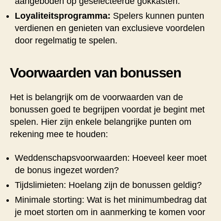
aangeboden op geselecteerde gokkasten.
Loyaliteitsprogramma:
Spelers kunnen punten
verdienen en genieten van exclusieve voordelen
door regelmatig te spelen.
Voorwaarden van bonussen
Het is belangrijk om de voorwaarden van de
bonussen goed te begrijpen voordat je begint met
spelen. Hier zijn enkele belangrijke punten om
rekening mee te houden:
Weddenschapsvoorwaarden: Hoeveel keer moet
de bonus ingezet worden?
Tijdslimieten: Hoelang zijn de bonussen geldig?
Minimale storting: Wat is het minimumbedrag dat
je moet storten om in aanmerking te komen voor