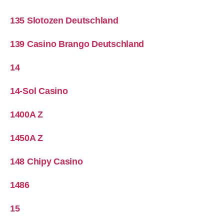
135 Slotozen Deutschland
139 Casino Brango Deutschland
14
14-Sol Casino
1400A Z
1450A Z
148 Chipy Casino
1486
15