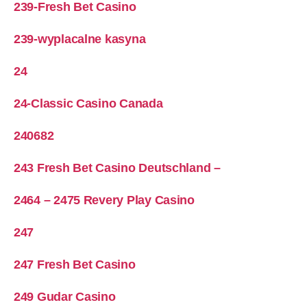
239-Fresh Bet Casino
239-wyplacalne kasyna
24
24-Classic Casino Canada
240682
243 Fresh Bet Casino Deutschland –
2464 – 2475 Revery Play Casino
247
247 Fresh Bet Casino
249 Gudar Casino