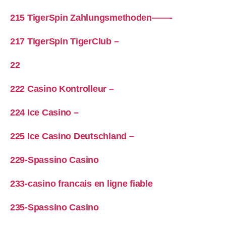
215 TigerSpin Zahlungsmethoden——-
217 TigerSpin TigerClub –
22
222 Casino Kontrolleur –
224 Ice Casino –
225 Ice Casino Deutschland –
229-Spassino Casino
233-casino francais en ligne fiable
235-Spassino Casino