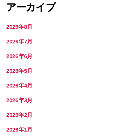
アーカイブ
2026年8月
2026年7月
2026年6月
2026年5月
2026年4月
2026年3月
2026年2月
2026年1月