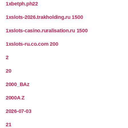
1xbetph.ph22
1xslots-2026.trakholding.ru 1500
1xslots-casino.ruralisation.ru 1500
1xslots-ru.co.com 200
2
20
2000_BAz
2000A Z
2026-07-03
21