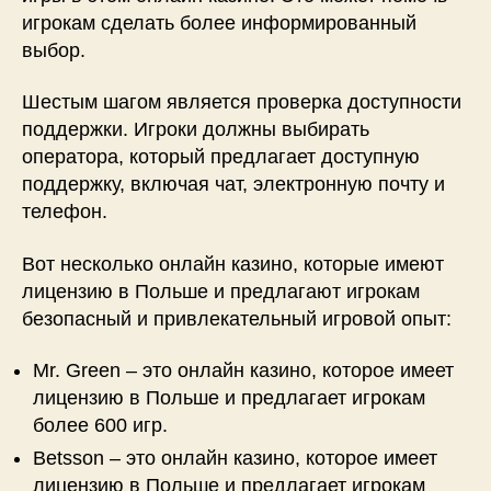
игрокам сделать более информированный
выбор.
Шестым шагом является проверка доступности
поддержки. Игроки должны выбирать
оператора, который предлагает доступную
поддержку, включая чат, электронную почту и
телефон.
Вот несколько онлайн казино, которые имеют
лицензию в Польше и предлагают игрокам
безопасный и привлекательный игровой опыт:
Mr. Green – это онлайн казино, которое имеет
лицензию в Польше и предлагает игрокам
более 600 игр.
Betsson – это онлайн казино, которое имеет
лицензию в Польше и предлагает игрокам