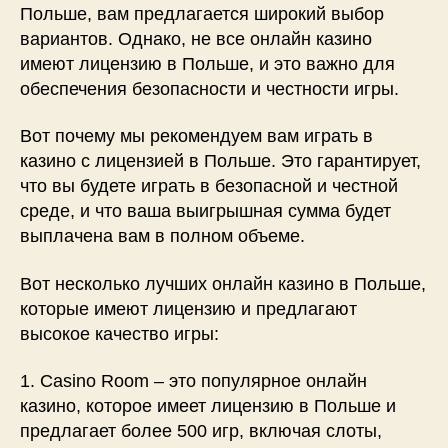
Польше, вам предлагается широкий выбор
вариантов. Однако, не все онлайн казино
имеют лицензию в Польше, и это важно для
обеспечения безопасности и честности игры.
Вот почему мы рекомендуем вам играть в
казино с лицензией в Польше. Это гарантирует,
что вы будете играть в безопасной и честной
среде, и что ваша выигрышная сумма будет
выплачена вам в полном объеме.
Вот несколько лучших онлайн казино в Польше,
которые имеют лицензию и предлагают
высокое качество игры:
1. Casino Room – это популярное онлайн
казино, которое имеет лицензию в Польше и
предлагает более 500 игр, включая слоты,