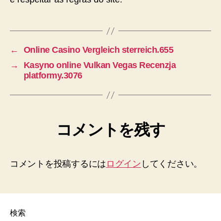
←
Online Casino Vergleich sterreich.655
→
Kasyno online Vulkan Vegas Recenzja
platformy.3076
コメントを残す
コメントを投稿するには
ログイン
してください。
検索