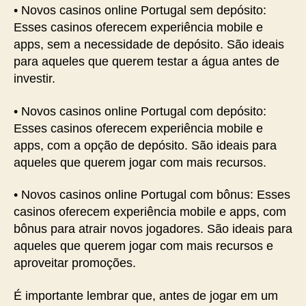
• Novos casinos online Portugal sem depósito:
Esses casinos oferecem experiência mobile e
apps, sem a necessidade de depósito. São ideais
para aqueles que querem testar a água antes de
investir.
• Novos casinos online Portugal com depósito:
Esses casinos oferecem experiência mobile e
apps, com a opção de depósito. São ideais para
aqueles que querem jogar com mais recursos.
• Novos casinos online Portugal com bônus: Esses
casinos oferecem experiência mobile e apps, com
bônus para atrair novos jogadores. São ideais para
aqueles que querem jogar com mais recursos e
aproveitar promoções.
É importante lembrar que, antes de jogar em um