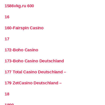
1586vkg.ru 600
16
160-Fairspin Casino
17
172-Boho Casino
173-Boho Casino Deutschland
177 Total Casino Deutschland –
179 ZetCasino Deutschland –
18