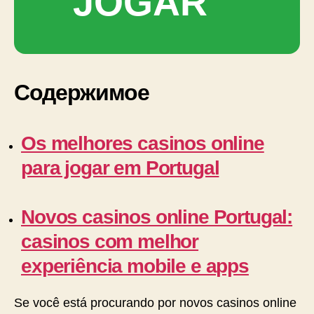
JOGAR
Содержимое
Os melhores casinos online
para jogar em Portugal
Novos casinos online Portugal:
casinos com melhor
experiência mobile e apps
Se você está procurando por novos casinos online