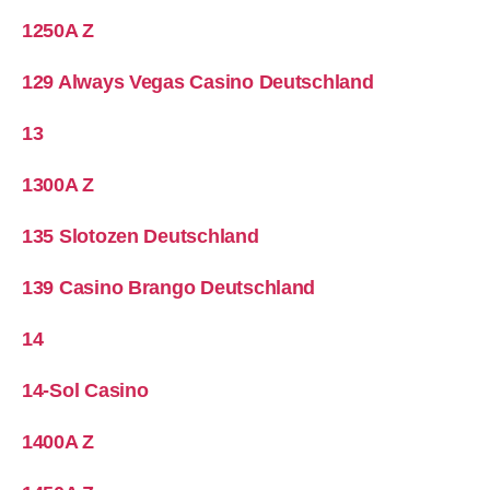
1250A Z
129 Always Vegas Casino Deutschland
13
1300A Z
135 Slotozen Deutschland
139 Casino Brango Deutschland
14
14-Sol Casino
1400A Z