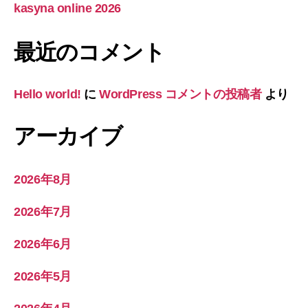
kasyna online 2026
最近のコメント
Hello world!
に
WordPress コメントの投稿者
より
アーカイブ
2026年8月
2026年7月
2026年6月
2026年5月