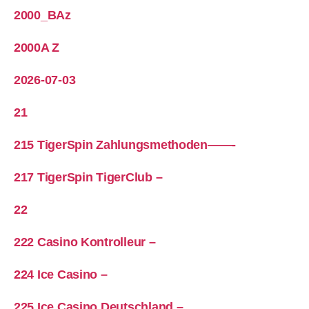
2000_BAz
2000A Z
2026-07-03
21
215 TigerSpin Zahlungsmethoden——-
217 TigerSpin TigerClub –
22
222 Casino Kontrolleur –
224 Ice Casino –
225 Ice Casino Deutschland –