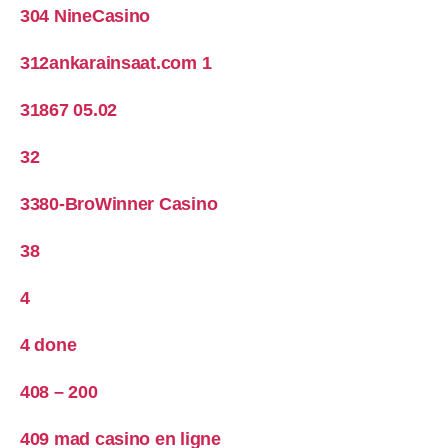
304 NineCasino
312ankarainsaat.com 1
31867 05.02
32
3380-BroWinner Casino
38
4
4 done
408 – 200
409 mad casino en ligne