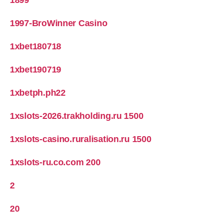
1899
1997-BroWinner Casino
1xbet180718
1xbet190719
1xbetph.ph22
1xslots-2026.trakholding.ru 1500
1xslots-casino.ruralisation.ru 1500
1xslots-ru.co.com 200
2
20