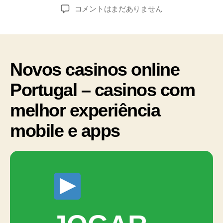
稿
稿
Novos
コメントはまだありません
者
日
casinos
online
Portugal
casinos
com
Novos casinos online
melhor
Portugal – casinos com
experincia
mobile
melhor experiência
e
apps.2055
mobile e apps
へ
の