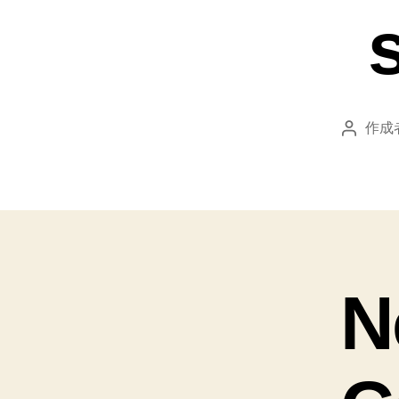
作成
投
稿
者
N