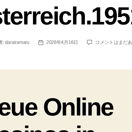
sterreich.195
Neue
者:
darairamaru
2026年4月16日
コメントはまだ
投
Online
稿
Casinos
日
in
sterreich.1951
へ
の
eue Online