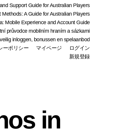
and Support Guide for Australian Players
Methods: A Guide for Australian Players
ia: Mobile Experience and Account Guide
etní průvodce mobilním hraním a sázkami
veilig inloggen, bonussen en spelaanbod
シーポリシー
マイページ
ログイン
新規登録
nos in