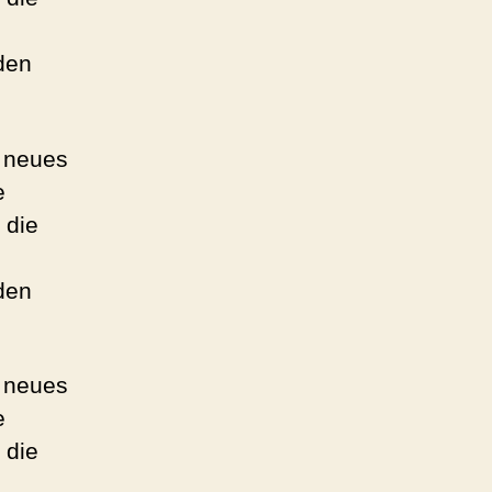
den
s neues
e
 die
den
s neues
e
 die