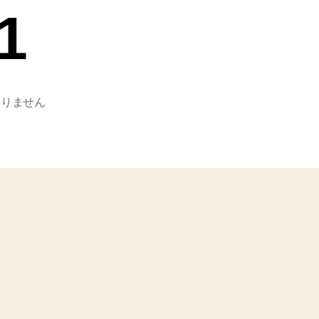
1
ありません