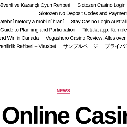
e Güvenli ve Kazançlı Oyun Rehberi
Slotozen Casino Login 
Slotozen No Deposit Codes and Payment 
latební metody a mobilní hraní
Stay Casino Login Austral
l Guide to Planning and Participation
Tikitaka app: Kompl
and Win in Canada
Vegashero Casino Review: Alles over 
enilirlik Rehberi – Virusbet
サンプルページ
プライバ
カ
NEWS
テ
ゴ
Online Casi
リ
ー