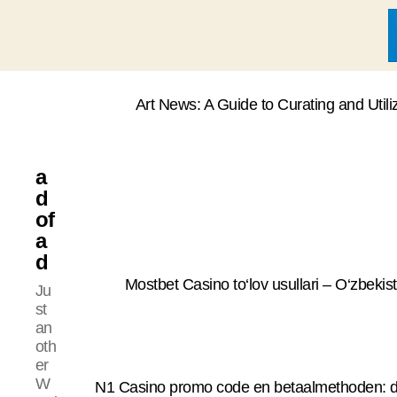
Art News: A Guide to Curating and Utili
a
d
of
a
d
Mostbet Casino to‘lov usullari – O‘zbekist
Ju
st
an
oth
er
W
N1 Casino promo code en betaalmethoden: d