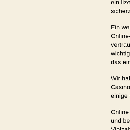
ein li
sicher
Ein wei
Online
vertra
wichti
das ei
Wir ha
Casino
einige
Online
und be
Vielza