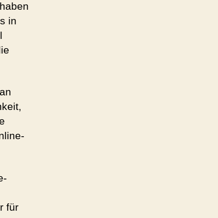
r haben
s in
l
ie
 an
keit,
ie
nline-
e-
r für