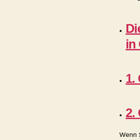
Di
in
1.
2.
Wenn S