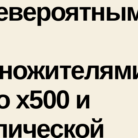
евероятны
ножителям
о x500 и
пической