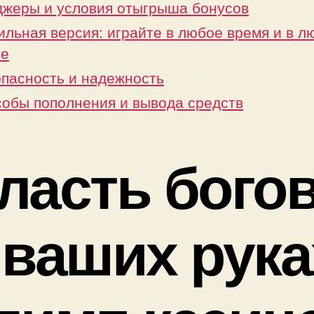
жеры и условия отыгрыша бонусов
льная версия: играйте в любое время и в л
те
пасность и надежность
обы пополнения и вывода средств
ласть бого
 ваших рука