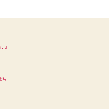
ь и
енд