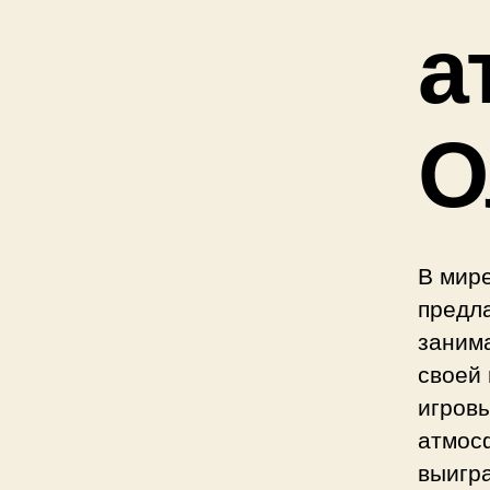
а
О
В мир
предл
заним
своей
игровы
атмосф
выигра