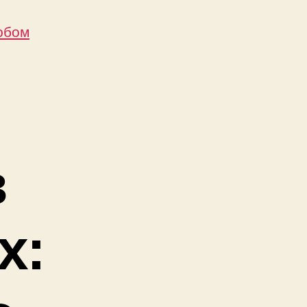
юбом
в
х: