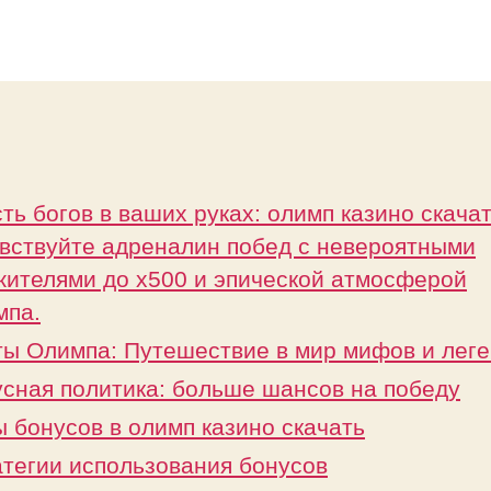
богов
稿
в
日
ваших
руках
олимп
казино
скачать
и
ть богов в ваших руках: олимп казино скачат
почувствуйте
адреналин
вствуйте адреналин побед с невероятными
побед
ителями до x500 и эпической атмосферой
с
мпа.
невероятными
множит
ы Олимпа: Путешествие в мир мифов и лег
へ
сная политика: больше шансов на победу
の
 бонусов в олимп казино скачать
тегии использования бонусов