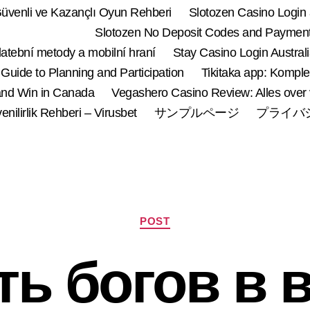
e Güvenli ve Kazançlı Oyun Rehberi
Slotozen Casino Login 
Slotozen No Deposit Codes and Payment 
latební metody a mobilní hraní
Stay Casino Login Austral
l Guide to Planning and Participation
Tikitaka app: Kompl
and Win in Canada
Vegashero Casino Review: Alles over 
enilirlik Rehberi – Virusbet
サンプルページ
プライバ
カ
POST
テ
ゴ
ть богов в 
リ
ー