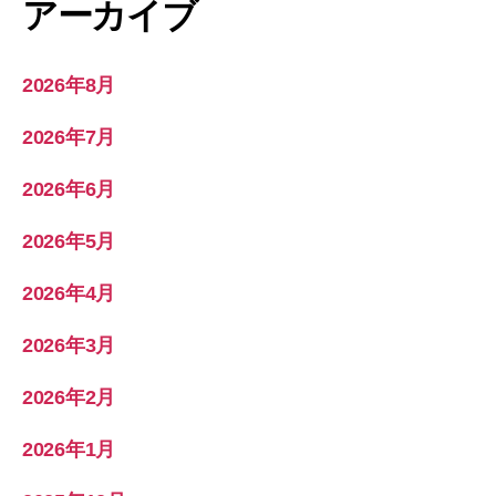
アーカイブ
2026年8月
2026年7月
2026年6月
2026年5月
2026年4月
2026年3月
2026年2月
2026年1月