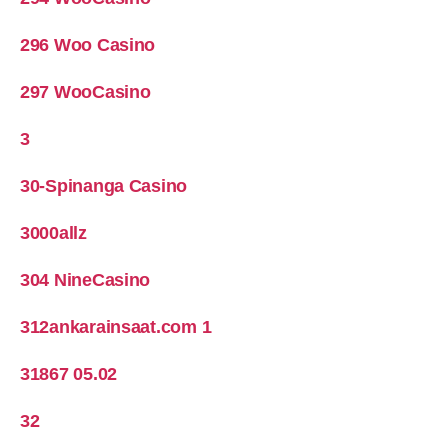
296 Woo Casino
297 WooCasino
3
30-Spinanga Casino
3000allz
304 NineCasino
312ankarainsaat.com 1
31867 05.02
32