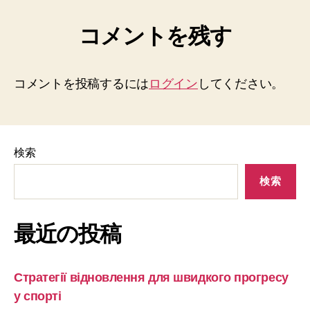
コメントを残す
コメントを投稿するには
ログイン
してください。
検索
検索
最近の投稿
Стратегії відновлення для швидкого прогресу
у спорті