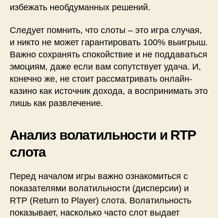
избежать необдуманных решений.
Следует помнить, что слоты – это игра случая,
и никто не может гарантировать 100% выигрыш.
Важно сохранять спокойствие и не поддаваться
эмоциям, даже если вам сопутствует удача. И,
конечно же, не стоит рассматривать онлайн-
казино как источник дохода, а воспринимать это
лишь как развлечение.
Анализ волатильности и RTP
слота
Перед началом игры важно ознакомиться с
показателями волатильности (дисперсии) и
RTP (Return to Player) слота. Волатильность
показывает, насколько часто слот выдает