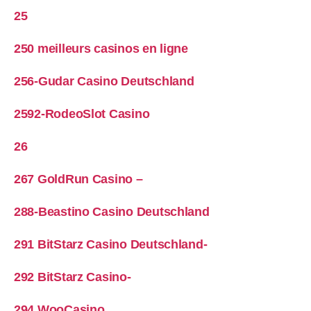
25
250 meilleurs casinos en ligne
256-Gudar Casino Deutschland
2592-RodeoSlot Casino
26
267 GoldRun Casino –
288-Beastino Casino Deutschland
291 BitStarz Casino Deutschland-
292 BitStarz Casino-
294 WooCasino