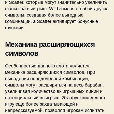
и Scatter, которые могут значительно увеличить
шансы на выигрыш. Wild заменяет собой другие
символы, создавая более выгодные
комбинации, а Scatter активирует бонусные
функции.
Механика расширяющихся
символов
Особенностью данного слота является
механика расширяющихся символов. При
выпадении определенной комбинации,
символы могут расширяться на весь барабан,
увеличивая количество выигрышных линий и
потенциальный выигрыш. Эта функция делает
игру еще более захватывающей и
непредсказуемой, позволяя игрокам испытать