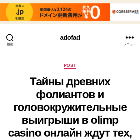
adofad
検索
メニュー
カ
POST
テ
Тайны древних
ゴ
リ
фолиантов и
ー
головокружительные
выигрыши в olimp
casino онлайн ждут тех,