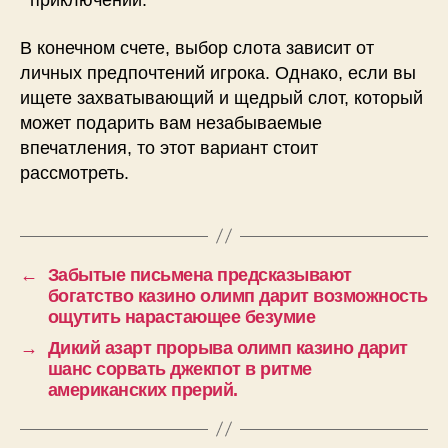
приключений.
В конечном счете, выбор слота зависит от
личных предпочтений игрока. Однако, если вы
ищете захватывающий и щедрый слот, который
может подарить вам незабываемые
впечатления, то этот вариант стоит
рассмотреть.
←
Забытые письмена предсказывают
богатство казино олимп дарит возможность
ощутить нарастающее безумие
→
Дикий азарт прорыва олимп казино дарит
шанс сорвать джекпот в ритме
американских прерий.