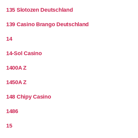
135 Slotozen Deutschland
139 Casino Brango Deutschland
14
14-Sol Casino
1400A Z
1450A Z
148 Chipy Casino
1486
15