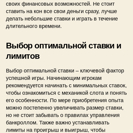
своих финансовых возможностей. Не стоит
ставить на кон все свои деньги сразу, лучше
делать небольшие ставки и играть в течение
длительного времени.
Выбор оптимальной ставки и
лимитов
Выбор оптимальной ставки – ключевой фактор
успешной игры. Начинающим игрокам
рекомендуется начинать с минимальных ставок,
чтобы ознакомиться с механикой слота и понять
его особенности. По мере приобретения опыта
можно постепенно увеличивать размер ставки,
но не стоит забывать о правилах управления
банкроллом. Также важно устанавливать
лимиты на проигрыш и выигрыш, чтобы