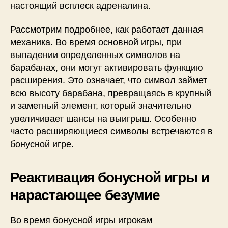
настоящий всплеск адреналина.
Рассмотрим подробнее, как работает данная
механика. Во время основной игры, при
выпадении определенных символов на
барабанах, они могут активировать функцию
расширения. Это означает, что символ займет
всю высоту барабана, превращаясь в крупный
и заметный элемент, который значительно
увеличивает шансы на выигрыш. Особенно
часто расширяющиеся символы встречаются в
бонусной игре.
Реактивация бонусной игры и
нарастающее безумие
Во время бонусной игры игрокам