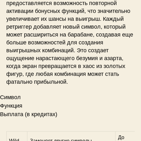
предоставляется возможность повторной
активации бонусных функций, что значительно
увеличивает их шансы на выигрыш. Каждый
ретриггер добавляет новый символ, который
может расшириться на барабане, создавая еще
больше возможностей для создания
выигрышных комбинаций. Это создает
ощущение нарастающего безумия и азарта,
когда экран превращается в хаос из золотых
фигур, где любая комбинация может стать
фатально прибыльной.
Символ
Функция
Выплата (в кредитах)
До
Wild
Заменяет другие символы