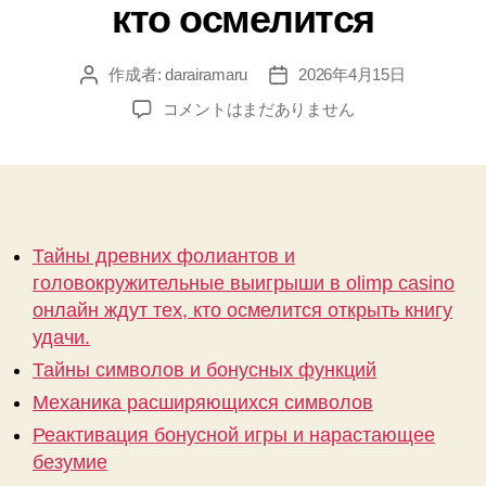
кто осмелится
作成者:
darairamaru
2026年4月15日
投
投
稿
稿
Тайны
コメントはまだありません
者
日
древних
фолиантов
и
головокружительные
выигрыши
в
Тайны древних фолиантов и
olimp
головокружительные выигрыши в olimp casino
casino
онлайн ждут тех, кто осмелится открыть книгу
онлайн
удачи.
ждут
Тайны символов и бонусных функций
тех,
кто
Механика расширяющихся символов
осмелится
Реактивация бонусной игры и нарастающее
へ
безумие
の