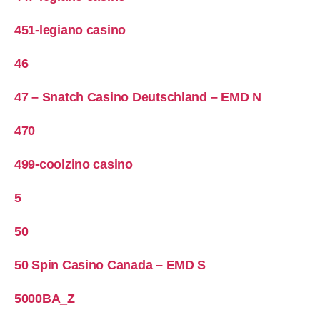
451-legiano casino
46
47 – Snatch Casino Deutschland – EMD N
470
499-coolzino casino
5
50
50 Spin Casino Canada – EMD S
5000BA_Z