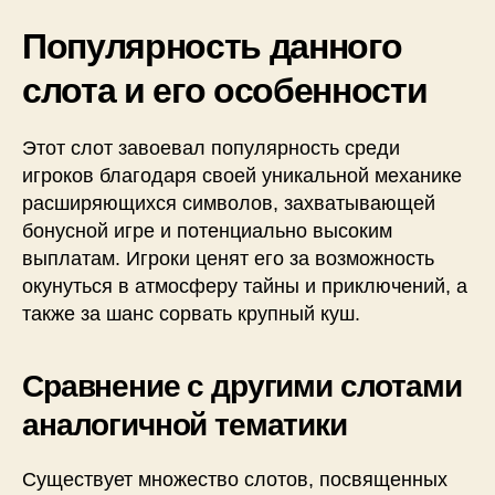
Популярность данного
слота и его особенности
Этот слот завоевал популярность среди
игроков благодаря своей уникальной механике
расширяющихся символов, захватывающей
бонусной игре и потенциально высоким
выплатам. Игроки ценят его за возможность
окунуться в атмосферу тайны и приключений, а
также за шанс сорвать крупный куш.
Сравнение с другими слотами
аналогичной тематики
Существует множество слотов, посвященных