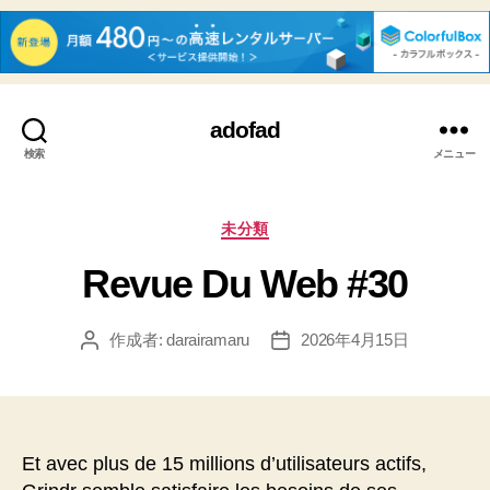
adofad
検索
メニュー
カ
未分類
テ
Revue Du Web #30
ゴ
リ
ー
作成者:
darairamaru
2026年4月15日
投
投
稿
稿
者
日
Et avec plus de 15 millions d’utilisateurs actifs,