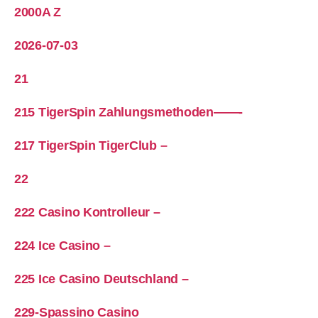
2000A Z
2026-07-03
21
215 TigerSpin Zahlungsmethoden——-
217 TigerSpin TigerClub –
22
222 Casino Kontrolleur –
224 Ice Casino –
225 Ice Casino Deutschland –
229-Spassino Casino