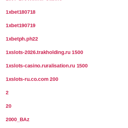
1xbet180718
1xbet190719
1xbetph.ph22
1xslots-2026.trakholding.ru 1500
1xslots-casino.ruralisation.ru 1500
1xslots-ru.co.com 200
2
20
2000_BAz