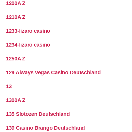
1200A Z
1210A Z
1233-lizaro casino
1234-lizaro casino
1250A Z
129 Always Vegas Casino Deutschland
13
1300A Z
135 Slotozen Deutschland
139 Casino Brango Deutschland