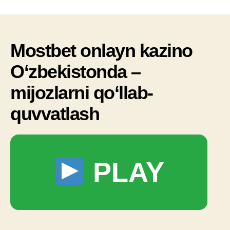
kazino
Ozbekistonda
mijozlarni
qollab-
Mostbet onlayn kazino
quvvatlash.286
O‘zbekistonda –
へ
の
mijozlarni qo‘llab-
quvvatlash
PLAY