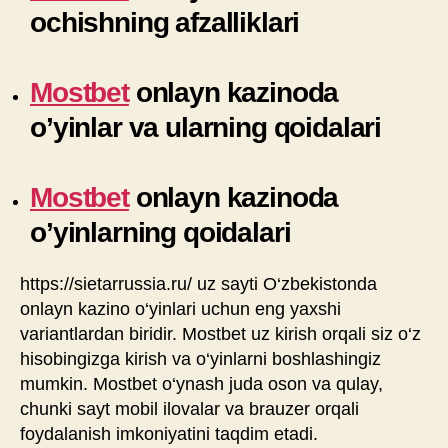
ochishning afzalliklari
Mostbet
onlayn kazinoda
o’yinlar va ularning qoidalari
Mostbet
onlayn kazinoda
o’yinlarning qoidalari
https://sietarrussia.ru/ uz sayti O‘zbekistonda
onlayn kazino o‘yinlari uchun eng yaxshi
variantlardan biridir. Mostbet uz kirish orqali siz o‘z
hisobingizga kirish va o‘yinlarni boshlashingiz
mumkin. Mostbet o‘ynash juda oson va qulay,
chunki sayt mobil ilovalar va brauzer orqali
foydalanish imkoniyatini taqdim etadi.