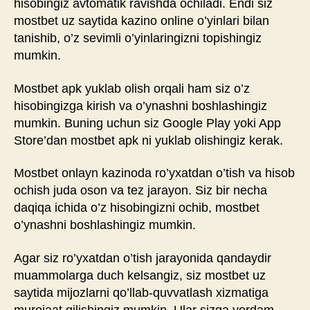
hisobingiz avtomatik ravishda ochiladi. Endi siz
mostbet uz saytida kazino online o’yinlari bilan
tanishib, o’z sevimli o’yinlaringizni topishingiz
mumkin.
Mostbet apk yuklab olish orqali ham siz o’z
hisobingizga kirish va o’ynashni boshlashingiz
mumkin. Buning uchun siz Google Play yoki App
Store’dan mostbet apk ni yuklab olishingiz kerak.
Mostbet onlayn kazinoda ro’yxatdan o’tish va hisob
ochish juda oson va tez jarayon. Siz bir necha
daqiqa ichida o’z hisobingizni ochib, mostbet
o’ynashni boshlashingiz mumkin.
Agar siz ro’yxatdan o’tish jarayonida qandaydir
muammolarga duch kelsangiz, siz mostbet uz
saytida mijozlarni qo’llab-quvvatlash xizmatiga
murojaat qilishingiz mumkin. Ular sizga yordam