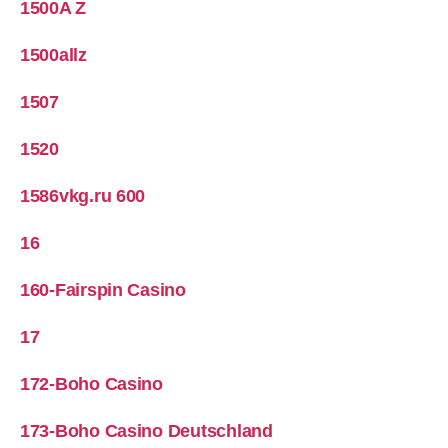
1500A Z
1500allz
1507
1520
1586vkg.ru 600
16
160-Fairspin Casino
17
172-Boho Casino
173-Boho Casino Deutschland