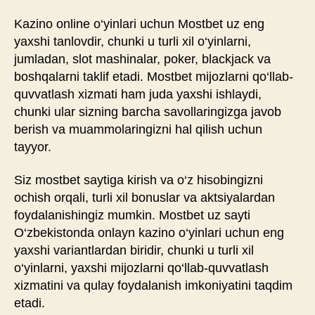
Kazino online o‘yinlari uchun Mostbet uz eng
yaxshi tanlovdir, chunki u turli xil o‘yinlarni,
jumladan, slot mashinalar, poker, blackjack va
boshqalarni taklif etadi. Mostbet mijozlarni qo‘llab-
quvvatlash xizmati ham juda yaxshi ishlaydi,
chunki ular sizning barcha savollaringizga javob
berish va muammolaringizni hal qilish uchun
tayyor.
Siz mostbet saytiga kirish va o‘z hisobingizni
ochish orqali, turli xil bonuslar va aktsiyalardan
foydalanishingiz mumkin. Mostbet uz sayti
O‘zbekistonda onlayn kazino o‘yinlari uchun eng
yaxshi variantlardan biridir, chunki u turli xil
o‘yinlarni, yaxshi mijozlarni qo‘llab-quvvatlash
xizmatini va qulay foydalanish imkoniyatini taqdim
etadi.