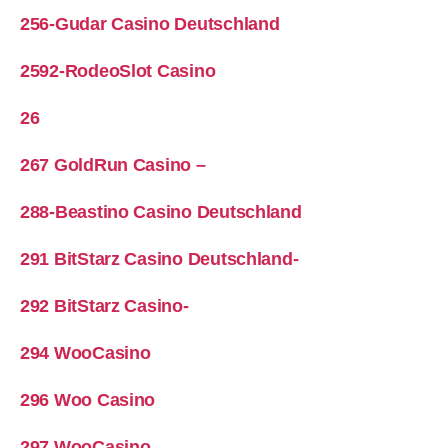
256-Gudar Casino Deutschland
2592-RodeoSlot Casino
26
267 GoldRun Casino –
288-Beastino Casino Deutschland
291 BitStarz Casino Deutschland-
292 BitStarz Casino-
294 WooCasino
296 Woo Casino
297 WooCasino