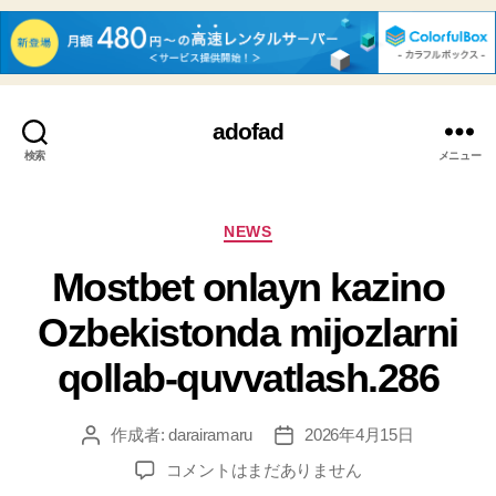
adofad
検索
メニュー
カ
NEWS
テ
Mostbet onlayn kazino
ゴ
リ
Ozbekistonda mijozlarni
ー
qollab-quvvatlash.286
作成者:
darairamaru
2026年4月15日
投
投
稿
稿
Mostbet
コメントはまだありません
者
日
onlayn