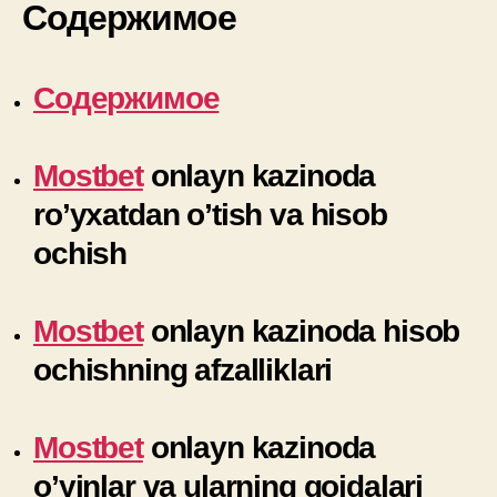
Содержимое
Содержимое
Mostbet
onlayn kazinoda
ro’yxatdan o’tish va hisob
ochish
Mostbet
onlayn kazinoda hisob
ochishning afzalliklari
Mostbet
onlayn kazinoda
o’yinlar va ularning qoidalari