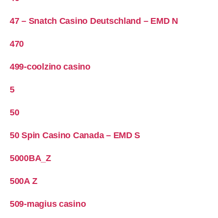
47 – Snatch Casino Deutschland – EMD N
470
499-coolzino casino
5
50
50 Spin Casino Canada – EMD S
5000BA_Z
500A Z
509-magius casino