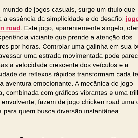
mundo de jogos casuais, surge um título que
a a essência da simplicidade e do desafio:
jog
n road
. Este jogo, aparentemente singelo, ofe
periência viciante que prende a atenção dos
res por horas. Controlar uma galinha em sua 
ravessar uma estrada movimentada pode parec
 mas a velocidade crescente dos veículos e a
idade de reflexos rápidos transformam cada te
 aventura emocionante. A mecânica de jogo
iva, combinada com gráficos vibrantes e uma tri
 envolvente, fazem de jogo chicken road uma
ta para quem busca diversão instantânea.