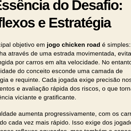
Essência do Desafio:
lexos e Estratégia
cipal objetivo em
jogo chicken road
é simples:
nha através de uma estrada movimentada, evit
ingida por carros em alta velocidade. No entant
cidade do conceito esconde uma camada de
égia e requinte. Cada jogada exige precisão no
ntos e avaliação rápida dos riscos, o que torn
ncia viciante e gratificante.
culdade aumenta progressivamente, com os car
o cada vez mais rápido. Isso exige dos jogad