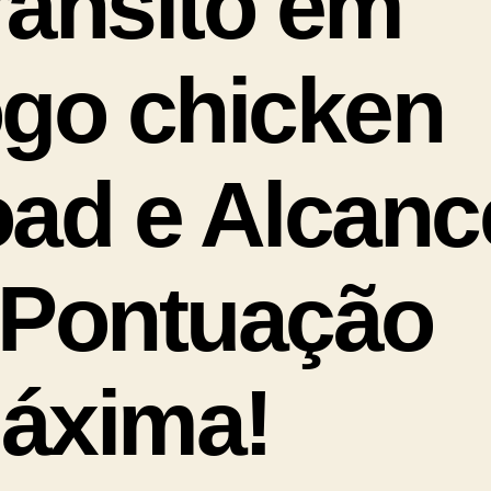
rânsito em
ogo chicken
oad e Alcanc
 Pontuação
áxima!