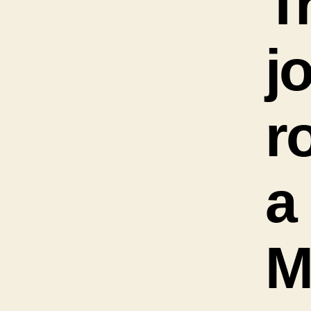
T
j
r
a
M