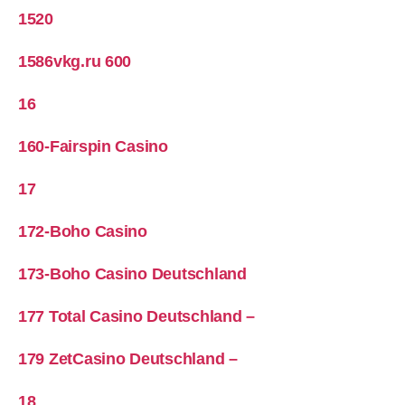
1520
1586vkg.ru 600
16
160-Fairspin Casino
17
172-Boho Casino
173-Boho Casino Deutschland
177 Total Casino Deutschland –
179 ZetCasino Deutschland –
18