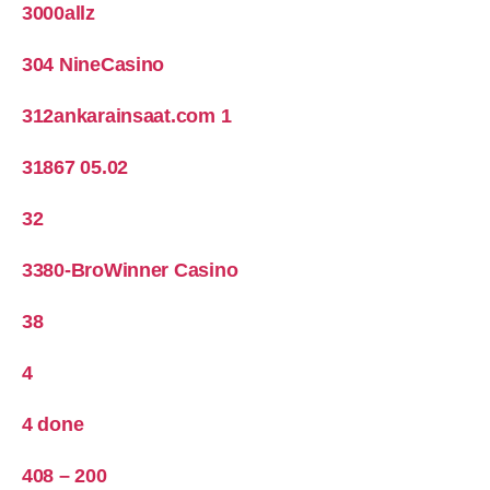
3000allz
304 NineCasino
312ankarainsaat.com 1
31867 05.02
32
3380-BroWinner Casino
38
4
4 done
408 – 200