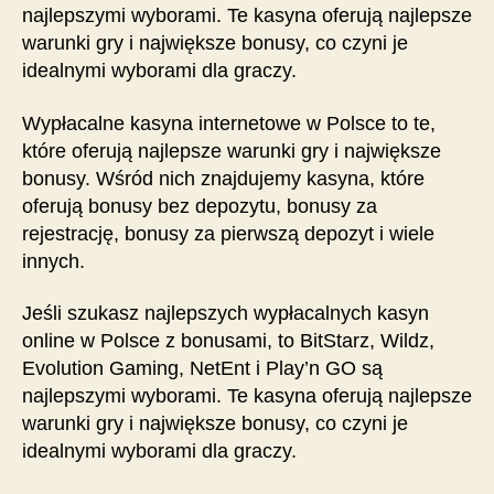
najlepszymi wyborami. Te kasyna oferują najlepsze
warunki gry i największe bonusy, co czyni je
idealnymi wyborami dla graczy.
Wypłacalne kasyna internetowe w Polsce to te,
które oferują najlepsze warunki gry i największe
bonusy. Wśród nich znajdujemy kasyna, które
oferują bonusy bez depozytu, bonusy za
rejestrację, bonusy za pierwszą depozyt i wiele
innych.
Jeśli szukasz najlepszych wypłacalnych kasyn
online w Polsce z bonusami, to BitStarz, Wildz,
Evolution Gaming, NetEnt i Play’n GO są
najlepszymi wyborami. Te kasyna oferują najlepsze
warunki gry i największe bonusy, co czyni je
idealnymi wyborami dla graczy.