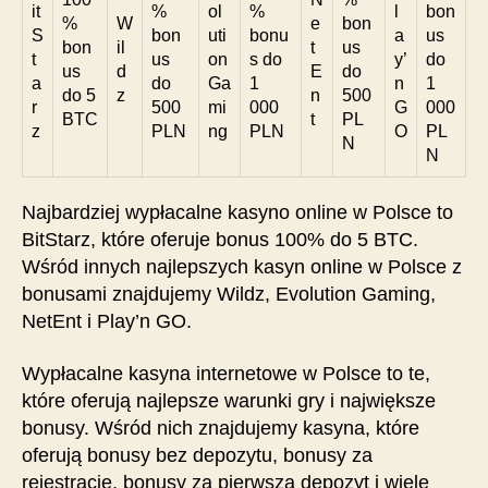
it
%
ol
%
l
bon
%
W
e
bon
S
bon
uti
bonu
a
us
bon
il
t
us
t
us
on
s do
y’
do
us
d
E
do
a
do
Ga
1
n
1
do 5
z
n
500
r
500
mi
000
G
000
BTC
t
PL
z
PLN
ng
PLN
O
PL
N
N
Najbardziej wypłacalne kasyno online w Polsce to
BitStarz, które oferuje bonus 100% do 5 BTC.
Wśród innych najlepszych kasyn online w Polsce z
bonusami znajdujemy Wildz, Evolution Gaming,
NetEnt i Play’n GO.
Wypłacalne kasyna internetowe w Polsce to te,
które oferują najlepsze warunki gry i największe
bonusy. Wśród nich znajdujemy kasyna, które
oferują bonusy bez depozytu, bonusy za
rejestrację, bonusy za pierwszą depozyt i wiele