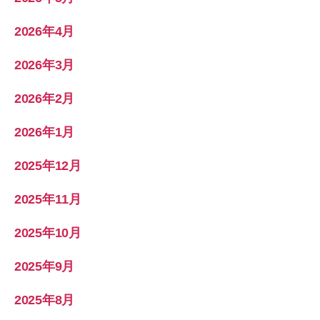
2026年4月
2026年3月
2026年2月
2026年1月
2025年12月
2025年11月
2025年10月
2025年9月
2025年8月