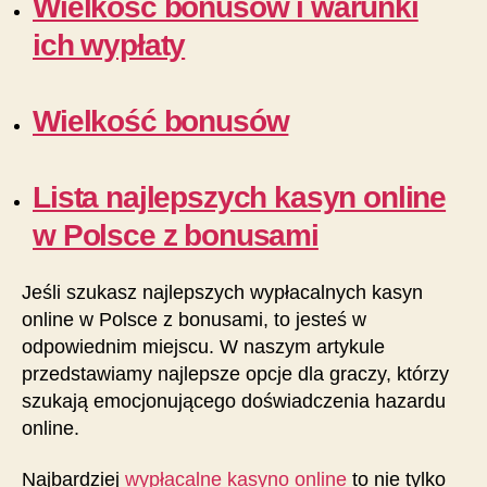
Wielkość bonusów i warunki
ich wypłaty
Wielkość bonusów
Lista najlepszych kasyn online
w Polsce z bonusami
Jeśli szukasz najlepszych wypłacalnych kasyn
online w Polsce z bonusami, to jesteś w
odpowiednim miejscu. W naszym artykule
przedstawiamy najlepsze opcje dla graczy, którzy
szukają emocjonującego doświadczenia hazardu
online.
Najbardziej
wypłacalne kasyno online
to nie tylko