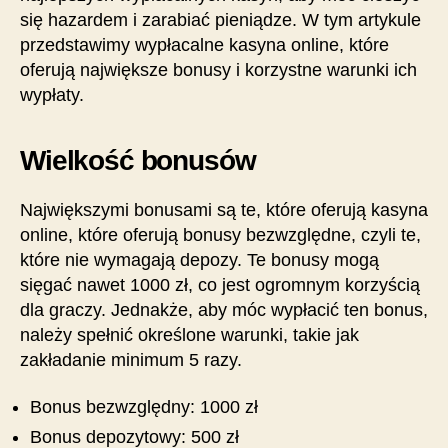
się hazardem i zarabiać pieniądze. W tym artykule
przedstawimy wypłacalne kasyna online, które
oferują największe bonusy i korzystne warunki ich
wypłaty.
Wielkość bonusów
Największymi bonusami są te, które oferują kasyna
online, które oferują bonusy bezwzględne, czyli te,
które nie wymagają depozy. Te bonusy mogą
sięgać nawet 1000 zł, co jest ogromnym korzyścią
dla graczy. Jednakże, aby móc wypłacić ten bonus,
należy spełnić określone warunki, takie jak
zakładanie minimum 5 razy.
Bonus bezwzględny: 1000 zł
Bonus depozytowy: 500 zł