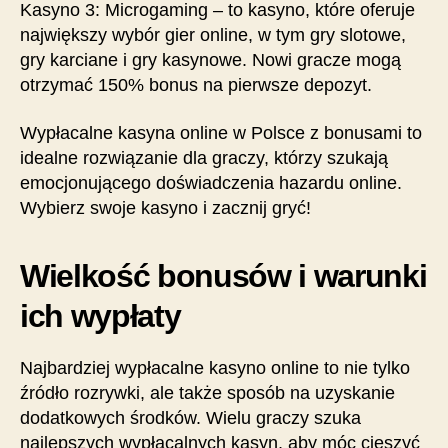
Kasyno 3: Microgaming – to kasyno, które oferuje
największy wybór gier online, w tym gry slotowe,
gry karciane i gry kasynowe. Nowi gracze mogą
otrzymać 150% bonus na pierwsze depozyt.
Wypłacalne kasyna online w Polsce z bonusami to
idealne rozwiązanie dla graczy, którzy szukają
emocjonującego doświadczenia hazardu online.
Wybierz swoje kasyno i zacznij gryć!
Wielkość bonusów i warunki
ich wypłaty
Najbardziej wypłacalne kasyno online to nie tylko
źródło rozrywki, ale także sposób na uzyskanie
dodatkowych środków. Wielu graczy szuka
najlepszych wypłacalnych kasyn, aby móc cieszyć