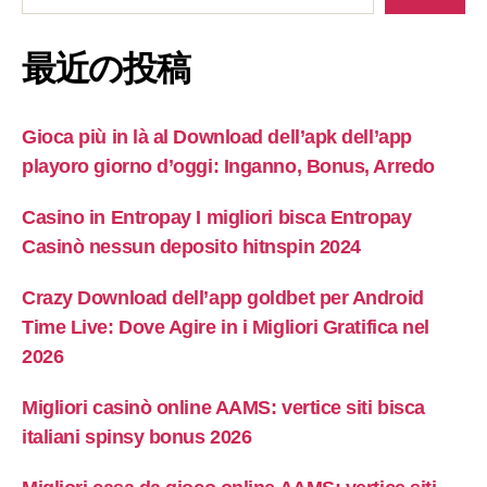
最近の投稿
Gioca più in là al Download dell’apk dell’app
playoro giorno d’oggi: Inganno, Bonus, Arredo
Casino in Entropay I migliori bisca Entropay
Casinò nessun deposito hitnspin 2024
Crazy Download dell’app goldbet per Android
Time Live: Dove Agire in i Migliori Gratifica nel
2026
Migliori casinò online AAMS: vertice siti bisca
italiani spinsy bonus 2026