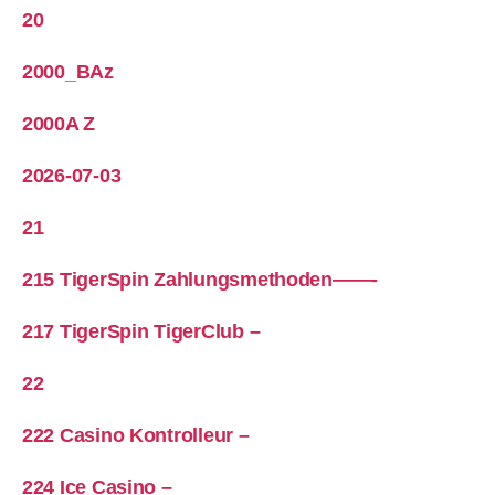
20
2000_BAz
2000A Z
2026-07-03
21
215 TigerSpin Zahlungsmethoden——-
217 TigerSpin TigerClub –
22
222 Casino Kontrolleur –
224 Ice Casino –