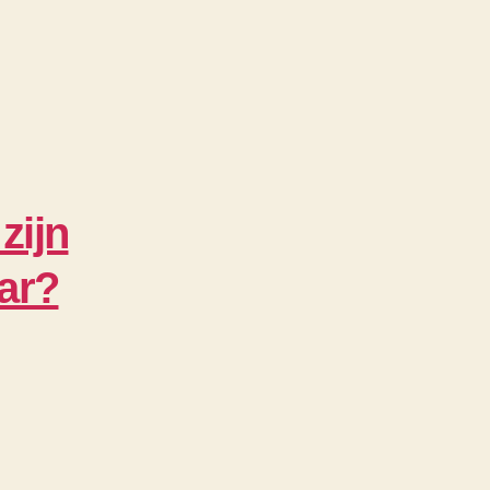
zijn
aar?