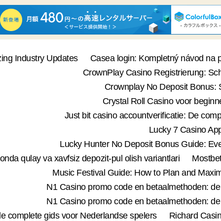
zing Industry Updates
Casea login: Kompletný návod na pr
CrownPlay Casino Registrierung: Schri
Crownplay No Deposit Bonus: S
Crystal Roll Casino voor beginne
Just bit casino accountverificatie: De co
Lucky 7 Casino App
Lucky Hunter No Deposit Bonus Guide: Eve
onda qulay va xavfsiz depozit‑pul olish variantlari
Mostbet
Music Festival Guide: How to Plan and Maxim
N1 Casino promo code en betaalmethoden: de 
N1 Casino promo code en betaalmethoden: de 
e complete gids voor Nederlandse spelers
Richard Casi