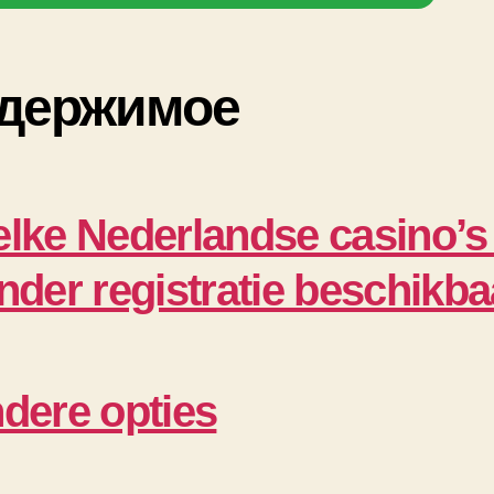
держимое
lke Nederlandse casino’s 
nder registratie beschikb
dere opties