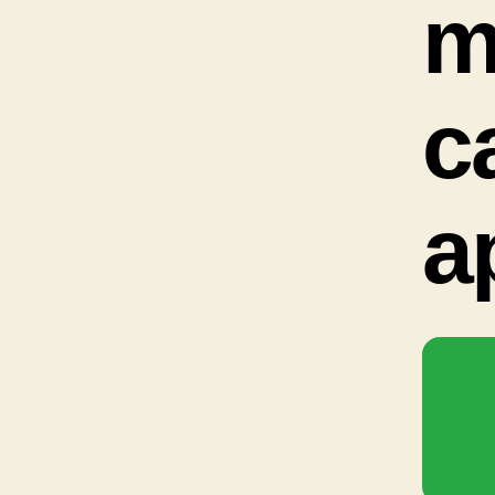
m
c
a