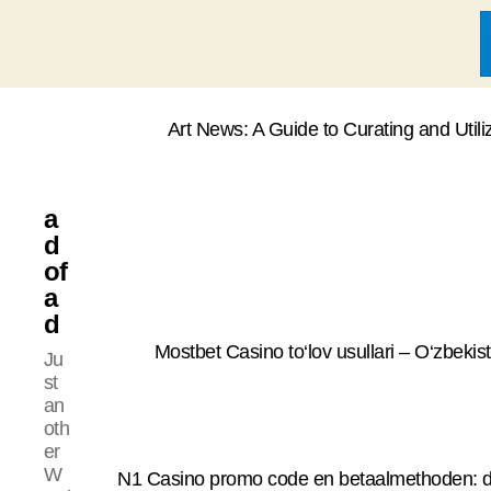
Art News: A Guide to Curating and Utili
a
d
of
a
d
Mostbet Casino to‘lov usullari – O‘zbekist
Ju
st
an
oth
er
W
N1 Casino promo code en betaalmethoden: d