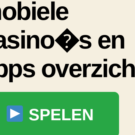
obiele
asino�s en
pps overzich
SPELEN