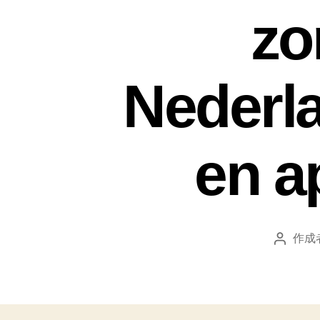
zo
Nederl
en a
作成
投
稿
者