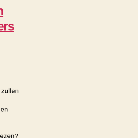
n
ers
l zullen
 en
iezen?