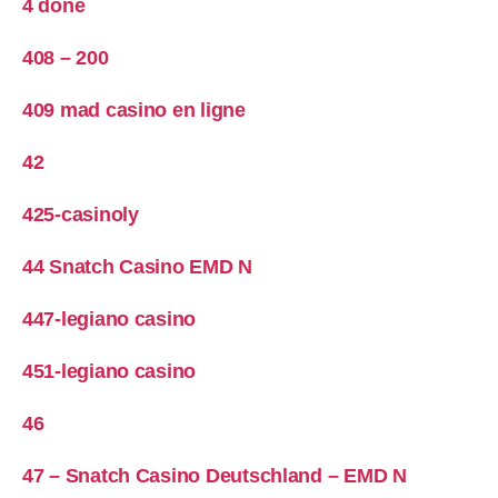
4 done
408 – 200
409 mad casino en ligne
42
425-casinoly
44 Snatch Casino EMD N
447-legiano casino
451-legiano casino
46
47 – Snatch Casino Deutschland – EMD N