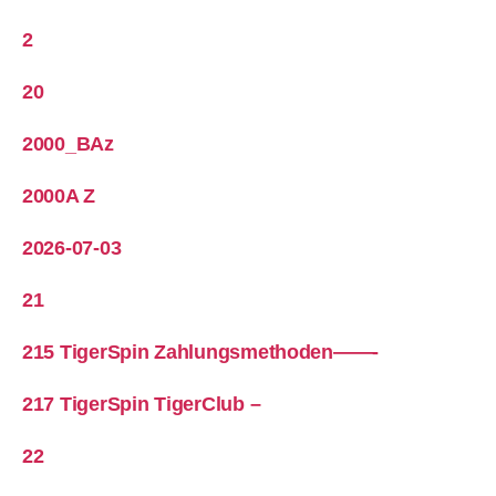
2
20
2000_BAz
2000A Z
2026-07-03
21
215 TigerSpin Zahlungsmethoden——-
217 TigerSpin TigerClub –
22