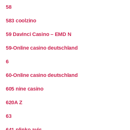
58
583 coolzino
59 Davinci Casino – EMD N
59-Online casino deutschland
6
60-Online casino deutschland
605 nine casino
620A Z
63
641 plinko avis