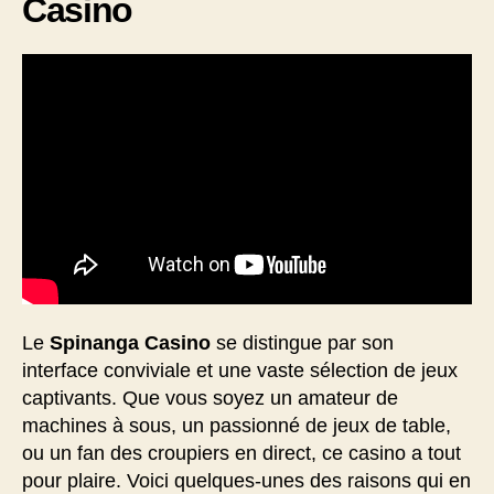
Casino
Le
Spinanga Casino
se distingue par son
interface conviviale et une vaste sélection de jeux
captivants. Que vous soyez un amateur de
machines à sous, un passionné de jeux de table,
ou un fan des croupiers en direct, ce casino a tout
pour plaire. Voici quelques-unes des raisons qui en