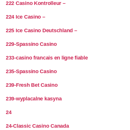
222 Casino Kontrolleur –
224 Ice Casino –
225 Ice Casino Deutschland –
229-Spassino Casino
233-casino francais en ligne fiable
235-Spassino Casino
239-Fresh Bet Casino
239-wyplacalne kasyna
24
24-Classic Casino Canada