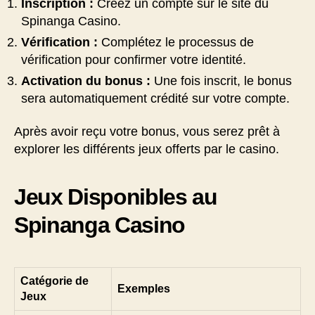
Inscription :
Créez un compte sur le site du
Spinanga Casino.
Vérification :
Complétez le processus de
vérification pour confirmer votre identité.
Activation du bonus :
Une fois inscrit, le bonus
sera automatiquement crédité sur votre compte.
Après avoir reçu votre bonus, vous serez prêt à
explorer les différents jeux offerts par le casino.
Jeux Disponibles au
Spinanga Casino
Catégorie de
Exemples
Jeux