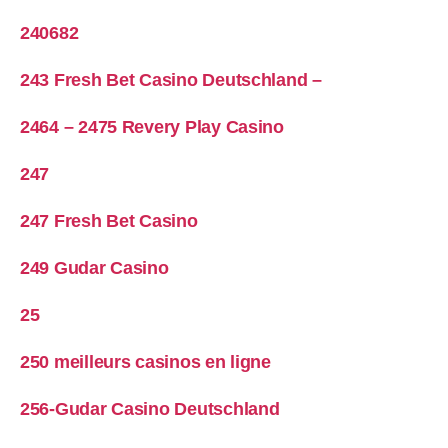
240682
243 Fresh Bet Casino Deutschland –
2464 – 2475 Revery Play Casino
247
247 Fresh Bet Casino
249 Gudar Casino
25
250 meilleurs casinos en ligne
256-Gudar Casino Deutschland