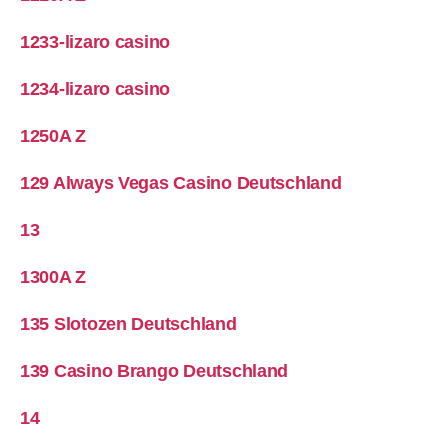
1233-lizaro casino
1234-lizaro casino
1250A Z
129 Always Vegas Casino Deutschland
13
1300A Z
135 Slotozen Deutschland
139 Casino Brango Deutschland
14