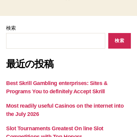
検索
検索
最近の投稿
Best Skrill Gambling enterprises: Sites &
Programs You to definitely Accept Skrill
Most readily useful Casinos on the internet into
the July 2026
Slot Tournaments Greatest On line Slot
Competitions with Top Honors