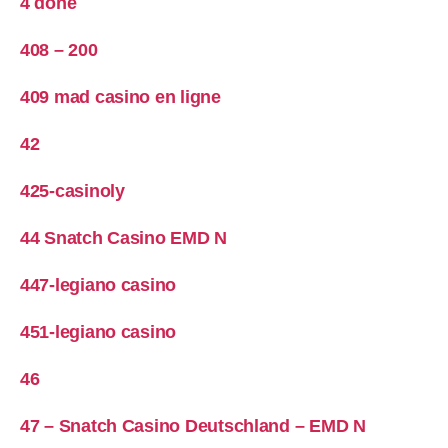
4 done
408 – 200
409 mad casino en ligne
42
425-casinoly
44 Snatch Casino EMD N
447-legiano casino
451-legiano casino
46
47 – Snatch Casino Deutschland – EMD N