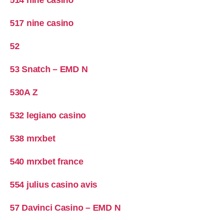
514 nine casino
517 nine casino
52
53 Snatch – EMD N
530A Z
532 legiano casino
538 mrxbet
540 mrxbet france
554 julius casino avis
57 Davinci Casino – EMD N