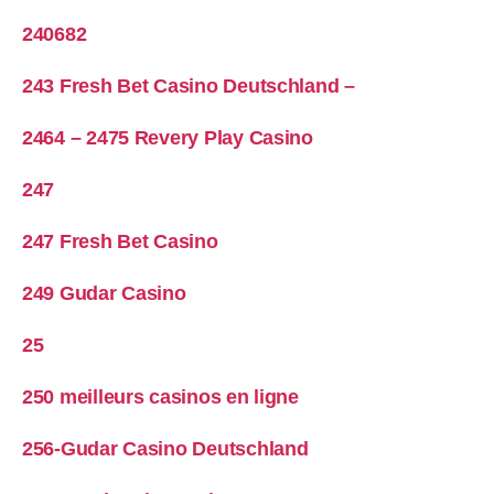
240682
243 Fresh Bet Casino Deutschland –
2464 – 2475 Revery Play Casino
247
247 Fresh Bet Casino
249 Gudar Casino
25
250 meilleurs casinos en ligne
256-Gudar Casino Deutschland