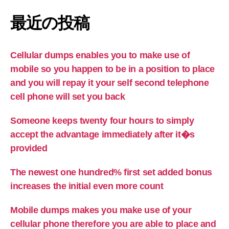
最近の投稿
Cellular dumps enables you to make use of
mobile so you happen to be in a position to place
and you will repay it your self second telephone
cell phone will set you back
Someone keeps twenty four hours to simply
accept the advantage immediately after it�s
provided
The newest one hundred% first set added bonus
increases the initial even more count
Mobile dumps makes you make use of your
cellular phone therefore you are able to place and