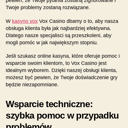
pewien, że Twoje pytania zostaną zignorowane i
Twoje problemy zostaną rozwiązane.
W
kasyno vox
Vox Casino dbamy o to, aby nasza
obsługa klienta była jak najbardziej efektywna.
Dlatego nasze specjalisci są przeszkoleni, aby
mogli pomóc w jak największym stopniu.
Jeśli szukasz online kasyna, które oferuje pomoc i
wsparcie swoim klientom, to Vox Casino jest
idealnym wyborem. Dzięki naszej obsługi klienta,
możesz być pewien, że Twoje doświadczenie gry
będzie niezapomniane.
Wsparcie techniczne:
szybka pomoc w przypadku
problemów