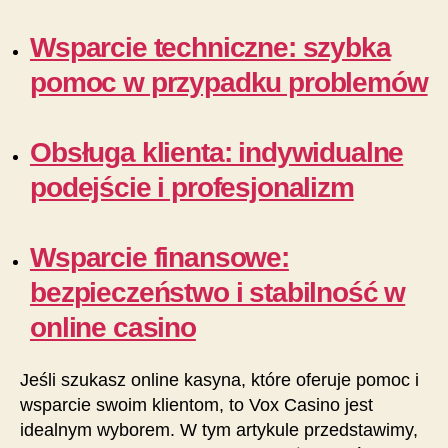
Wsparcie techniczne: szybka
pomoc w przypadku problemów
Obsługa klienta: indywidualne
podejście i profesjonalizm
Wsparcie finansowe:
bezpieczeństwo i stabilność w
online casino
Jeśli szukasz online kasyna, które oferuje pomoc i
wsparcie swoim klientom, to Vox Casino jest
idealnym wyborem. W tym artykule przedstawimy,