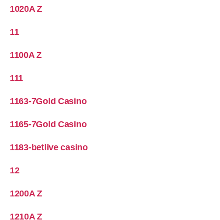
1020A Z
11
1100A Z
111
1163-7Gold Casino
1165-7Gold Casino
1183-betlive casino
12
1200A Z
1210A Z