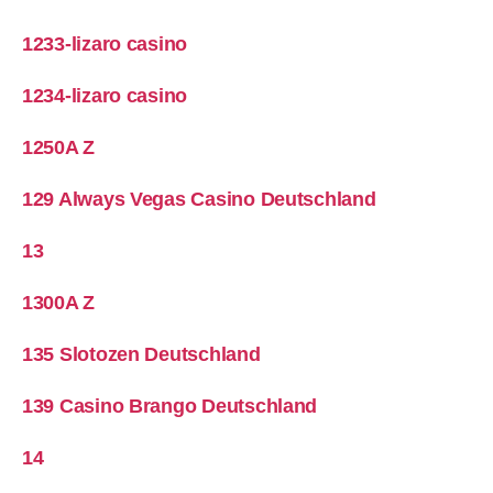
1233-lizaro casino
1234-lizaro casino
1250A Z
129 Always Vegas Casino Deutschland
13
1300A Z
135 Slotozen Deutschland
139 Casino Brango Deutschland
14