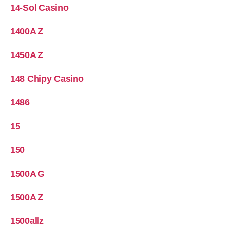
14-Sol Casino
1400A Z
1450A Z
148 Chipy Casino
1486
15
150
1500A G
1500A Z
1500allz