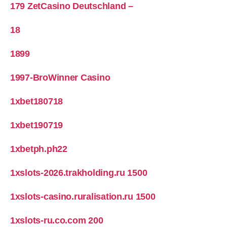
179 ZetCasino Deutschland –
18
1899
1997-BroWinner Casino
1xbet180718
1xbet190719
1xbetph.ph22
1xslots-2026.trakholding.ru 1500
1xslots-casino.ruralisation.ru 1500
1xslots-ru.co.com 200