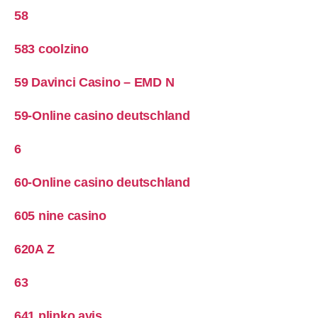
58
583 coolzino
59 Davinci Casino – EMD N
59-Online casino deutschland
6
60-Online casino deutschland
605 nine casino
620A Z
63
641 plinko avis