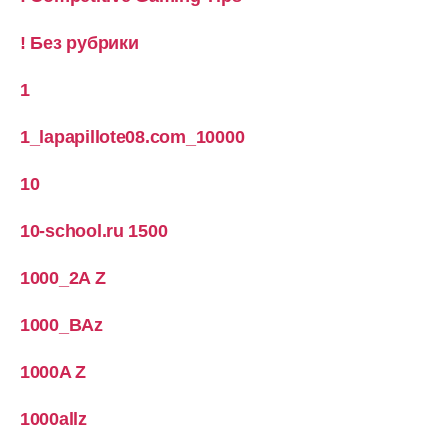
! Без рубрики
1
1_lapapillote08.com_10000
10
10-school.ru 1500
1000_2A Z
1000_BAz
1000A Z
1000allz