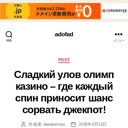
adofad
検索
メニュー
カ
POST
テ
Сладкий улов олимп
ゴ
リ
казино – где каждый
ー
спин приносит шанс
сорвать джекпот!
作成者:
darairamaru
2026年4月13日
投
投