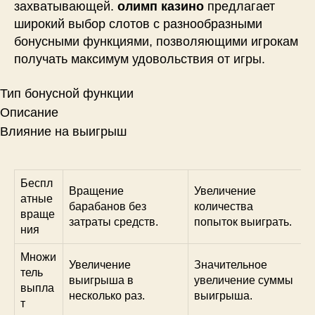
захватывающей.
олимп казино
предлагает
широкий выбор слотов с разнообразными
бонусными функциями, позволяющими игрокам
получать максимум удовольствия от игры.
Тип бонусной функции
Описание
Влияние на выигрыш
Беспл
Вращение
Увеличение
атные
барабанов без
количества
враще
затраты средств.
попыток выиграть.
ния
Множи
Увеличение
Значительное
тель
выигрыша в
увеличение суммы
выпла
несколько раз.
выигрыша.
т