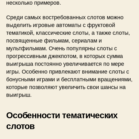
несколько примеров.
Среди самых востребованных слотов можно
выделить игровые автоматы с фруктовой
тематикой, классические слоты, а также слоты,
посвященные фильмам, сериалам и
мультфильмам. Очень популярны слоты с
прогрессивным джекпотом, в которых сумма
выигрыша постоянно увеличивается по мере
игры. Особенно привлекают внимание слоты с
бонусными играми и бесплатными вращениями,
которые позволяют увеличить свои шансы на
выигрыш.
Особенности тематических
слотов