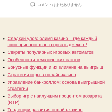
稿
稿
Сладкий
コメントはまだありません
者
日
улов
олимп
казино
–
где
каждый
Сладкий улов: олимп казино – где каждый
спин
спин приносит шанс сорвать джекпот!
приносит
Секреты популярных игровых автоматов
шанс
сорвать
Особенности тематических слотов
джекпот!
Бонусные функции и их влияние на выигрыш
へ
Стратегии игры в онлайн-казино
の
Управление банкроллом: основа выигрышной
стратегии
Выбор игр с наилучшим процентом возврата
(RTP)
Тенденции развития онлайн-казино