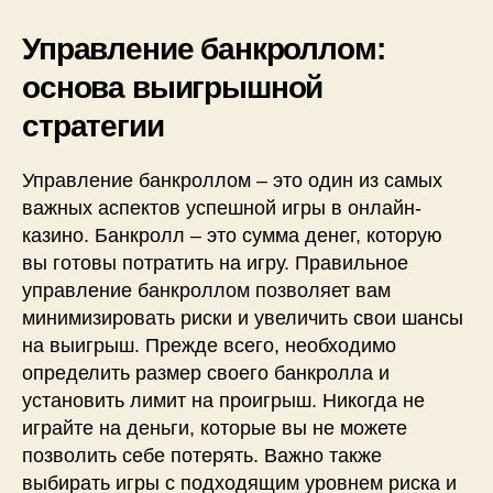
Управление банкроллом:
основа выигрышной
стратегии
Управление банкроллом – это один из самых
важных аспектов успешной игры в онлайн-
казино. Банкролл – это сумма денег, которую
вы готовы потратить на игру. Правильное
управление банкроллом позволяет вам
минимизировать риски и увеличить свои шансы
на выигрыш. Прежде всего, необходимо
определить размер своего банкролла и
установить лимит на проигрыш. Никогда не
играйте на деньги, которые вы не можете
позволить себе потерять. Важно также
выбирать игры с подходящим уровнем риска и