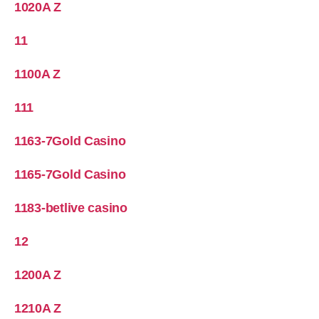
1020A Z
11
1100A Z
111
1163-7Gold Casino
1165-7Gold Casino
1183-betlive casino
12
1200A Z
1210A Z