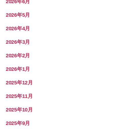
2026年6月
2026年5月
2026年4月
2026年3月
2026年2月
2026年1月
2025年12月
2025年11月
2025年10月
2025年9月