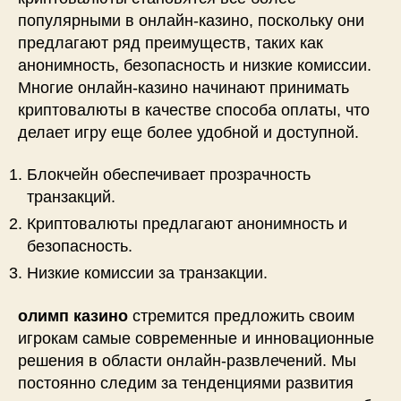
популярными в онлайн-казино, поскольку они
предлагают ряд преимуществ, таких как
анонимность, безопасность и низкие комиссии.
Многие онлайн-казино начинают принимать
криптовалюты в качестве способа оплаты, что
делает игру еще более удобной и доступной.
Блокчейн обеспечивает прозрачность
транзакций.
Криптовалюты предлагают анонимность и
безопасность.
Низкие комиссии за транзакции.
олимп казино
стремится предложить своим
игрокам самые современные и инновационные
решения в области онлайн-развлечений. Мы
постоянно следим за тенденциями развития