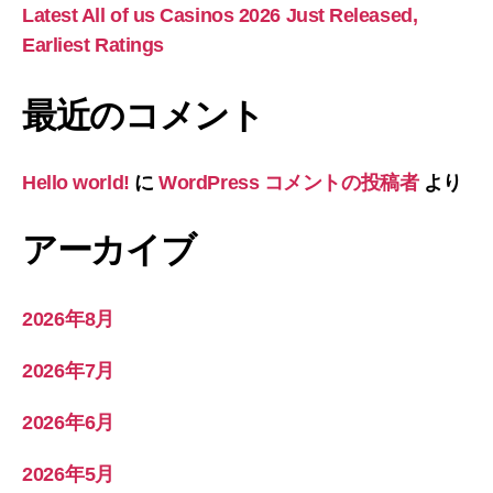
Latest All of us Casinos 2026 Just Released,
Earliest Ratings
最近のコメント
Hello world!
に
WordPress コメントの投稿者
より
アーカイブ
2026年8月
2026年7月
2026年6月
2026年5月