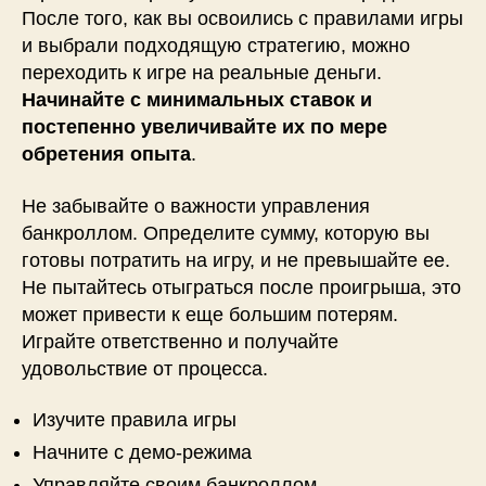
После того, как вы освоились с правилами игры
и выбрали подходящую стратегию, можно
переходить к игре на реальные деньги.
Начинайте с минимальных ставок и
постепенно увеличивайте их по мере
обретения опыта
.
Не забывайте о важности управления
банкроллом. Определите сумму, которую вы
готовы потратить на игру, и не превышайте ее.
Не пытайтесь отыграться после проигрыша, это
может привести к еще большим потерям.
Играйте ответственно и получайте
удовольствие от процесса.
Изучите правила игры
Начните с демо-режима
Управляйте своим банкроллом