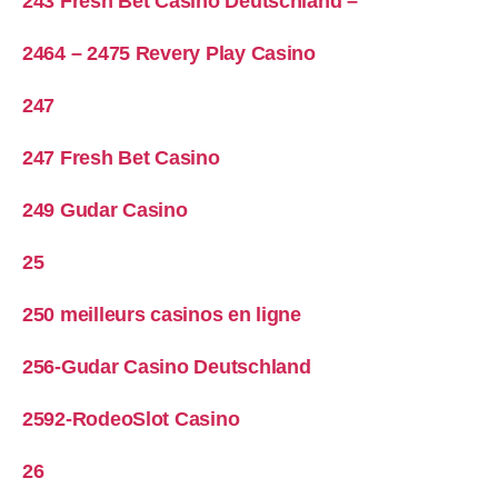
243 Fresh Bet Casino Deutschland –
2464 – 2475 Revery Play Casino
247
247 Fresh Bet Casino
249 Gudar Casino
25
250 meilleurs casinos en ligne
256-Gudar Casino Deutschland
2592-RodeoSlot Casino
26