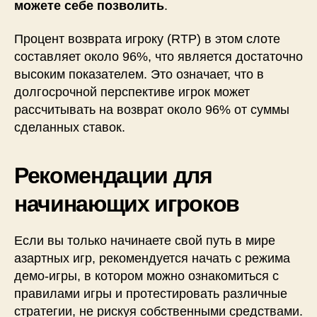
можете себе позволить
.
Процент возврата игроку (RTP) в этом слоте
составляет около 96%, что является достаточно
высоким показателем. Это означает, что в
долгосрочной перспективе игрок может
рассчитывать на возврат около 96% от суммы
сделанных ставок.
Рекомендации для
начинающих игроков
Если вы только начинаете свой путь в мире
азартных игр, рекомендуется начать с режима
демо-игры, в котором можно ознакомиться с
правилами игры и протестировать различные
стратегии, не рискуя собственными средствами.