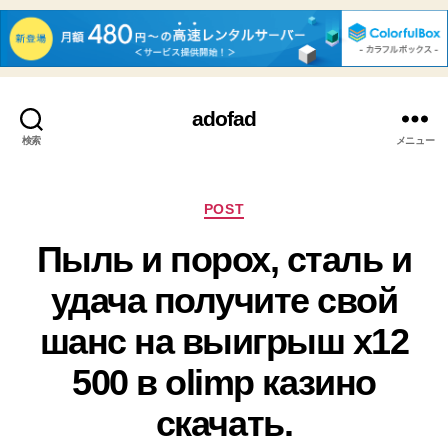
adofad
検索
メニュー
カ
POST
テ
Пыль и порох, сталь и
ゴ
リ
удача получите свой
ー
шанс на выигрыш x12
500 в olimp казино
скачать.