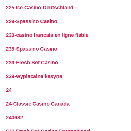
225 Ice Casino Deutschland –
229-Spassino Casino
233-casino francais en ligne fiable
235-Spassino Casino
239-Fresh Bet Casino
239-wyplacalne kasyna
24
24-Classic Casino Canada
240682