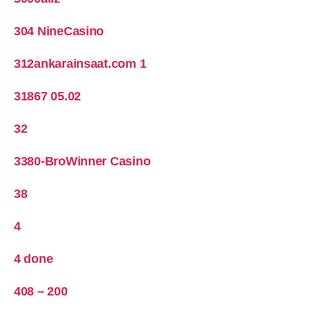
304 NineCasino
312ankarainsaat.com 1
31867 05.02
32
3380-BroWinner Casino
38
4
4 done
408 – 200