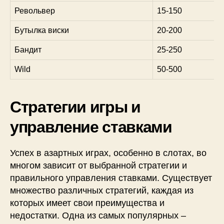
Револьвер
15-150
Бутылка виски
20-200
Бандит
25-250
Wild
50-500
Стратегии игры и
управление ставками
Успех в азартных играх, особенно в слотах, во
многом зависит от выбранной стратегии и
правильного управления ставками. Существует
множество различных стратегий, каждая из
которых имеет свои преимущества и
недостатки. Одна из самых популярных –