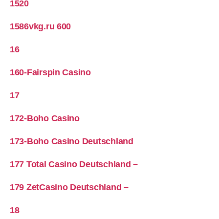
1520
1586vkg.ru 600
16
160-Fairspin Casino
17
172-Boho Casino
173-Boho Casino Deutschland
177 Total Casino Deutschland –
179 ZetCasino Deutschland –
18