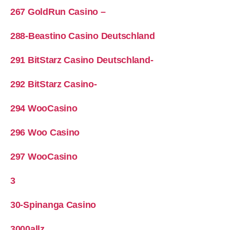
267 GoldRun Casino –
288-Beastino Casino Deutschland
291 BitStarz Casino Deutschland-
292 BitStarz Casino-
294 WooCasino
296 Woo Casino
297 WooCasino
3
30-Spinanga Casino
3000allz