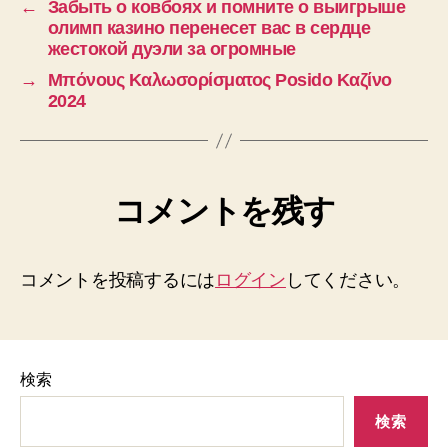
←
Забыть о ковбоях и помните о выигрыше
олимп казино перенесет вас в сердце
жестокой дуэли за огромные
→
Μπόνους Καλωσορίσματος Posido Καζίνο
2024
コメントを残す
コメントを投稿するには
ログイン
してください。
検索
検索