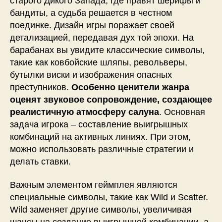
старого Дикого Запада, где правят шерифы и
бандиты, а судьба решается в честном
поединке. Дизайн игры поражает своей
детализацией, передавая дух той эпохи. На
барабанах вы увидите классические символы,
такие как ковбойские шляпы, револьверы,
бутылки виски и изображения опасных
преступников.
Особенно ценители жанра
оценят звуковое сопровождение, создающее
реалистичную атмосферу салуна
. Основная
задача игрока – составление выигрышных
комбинаций на активных линиях. При этом,
можно использовать различные стратегии и
делать ставки.
Важным элементом геймплея являются
специальные символы, такие как Wild и Scatter.
Wild заменяет другие символы, увеличивая