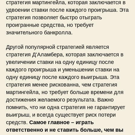
стратегия мартингейла, которая заключается в
удвоении ставки после каждого проигрыша. Эта
стратегия позволяет быстро отыграть
проигранные средства, но требует
значительного банкролла.
Другой популярной стратегией является
стратегия Д’Аламбера, которая заключается в
увеличении ставки на одну единицу после
каждого проигрыша и уменьшении ставки на
одну единицу после каждого выигрыша. Эта
стратегия менее рискованна, чем стратегия
мартингейла, но требует больше времени для
достижения желаемого результата. Важно
помнить, что ни одна стратегия не гарантирует
выигрыш, и всегда существует риск потери
средств.
Самое главное – играть
ответственно и не ставить больше, чем вы