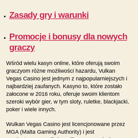
Zasady gry i warunki
Promocje i bonusy dla nowych
graczy
Wśród wielu kasyn online, które oferują swoim
graczyom różne możliwości hazardu, Vulkan
Vegas Casino jest jednym z najpopularniejszych i
najbardziej zaufanych. Kasyno to, które zostało
załocone w 2016 roku, oferuje swoim klientom
szeroki wybór gier, w tym sloty, ruletke, blackjacki,
poker i wiele innych.
Wulkan Vegas Casino jest licencjonowane przez
MGA (Malta Gaming Authority) i jest