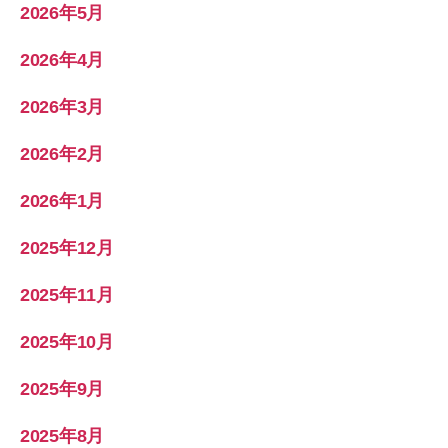
2026年5月
2026年4月
2026年3月
2026年2月
2026年1月
2025年12月
2025年11月
2025年10月
2025年9月
2025年8月