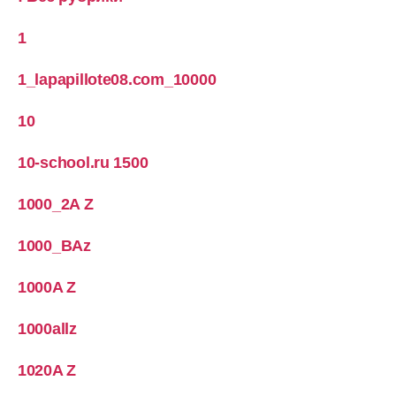
1
1_lapapillote08.com_10000
10
10-school.ru 1500
1000_2A Z
1000_BAz
1000A Z
1000allz
1020A Z