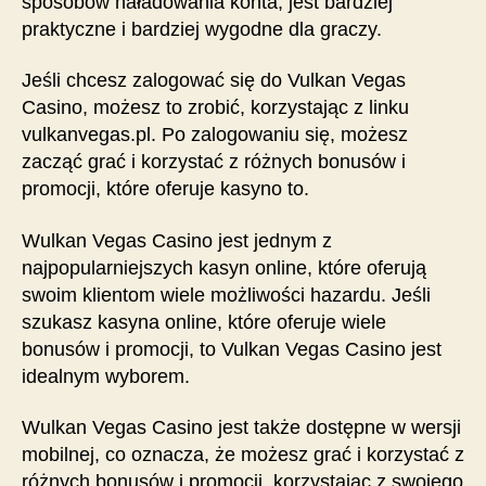
sposobów naładowania konta, jest bardziej
praktyczne i bardziej wygodne dla graczy.
Jeśli chcesz zalogować się do Vulkan Vegas
Casino, możesz to zrobić, korzystając z linku
vulkanvegas.pl. Po zalogowaniu się, możesz
zacząć grać i korzystać z różnych bonusów i
promocji, które oferuje kasyno to.
Wulkan Vegas Casino jest jednym z
najpopularniejszych kasyn online, które oferują
swoim klientom wiele możliwości hazardu. Jeśli
szukasz kasyna online, które oferuje wiele
bonusów i promocji, to Vulkan Vegas Casino jest
idealnym wyborem.
Wulkan Vegas Casino jest także dostępne w wersji
mobilnej, co oznacza, że możesz grać i korzystać z
różnych bonusów i promocji, korzystając z swojego