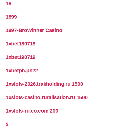
18
1899
1997-BroWinner Casino
1xbet180718
1xbet190719
1xbetph.ph22
1xslots-2026.trakholding.ru 1500
1xslots-casino.ruralisation.ru 1500
1xslots-ru.co.com 200
2