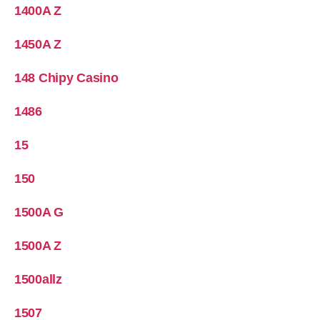
1400A Z
1450A Z
148 Chipy Casino
1486
15
150
1500A G
1500A Z
1500allz
1507