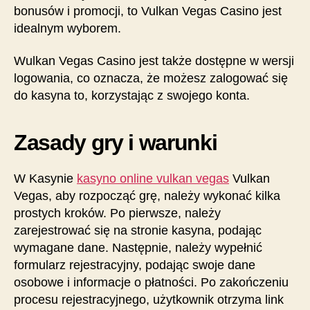
bonusów i promocji, to Vulkan Vegas Casino jest
idealnym wyborem.
Wulkan Vegas Casino jest także dostępne w wersji
logowania, co oznacza, że możesz zalogować się
do kasyna to, korzystając z swojego konta.
Zasady gry i warunki
W Kasynie
kasyno online vulkan vegas
Vulkan
Vegas, aby rozpocząć grę, należy wykonać kilka
prostych kroków. Po pierwsze, należy
zarejestrować się na stronie kasyna, podając
wymagane dane. Następnie, należy wypełnić
formularz rejestracyjny, podając swoje dane
osobowe i informacje o płatności. Po zakończeniu
procesu rejestracyjnego, użytkownik otrzyma link