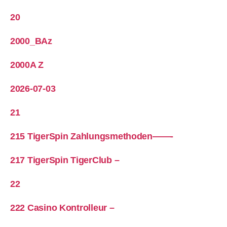
20
2000_BAz
2000A Z
2026-07-03
21
215 TigerSpin Zahlungsmethoden——-
217 TigerSpin TigerClub –
22
222 Casino Kontrolleur –