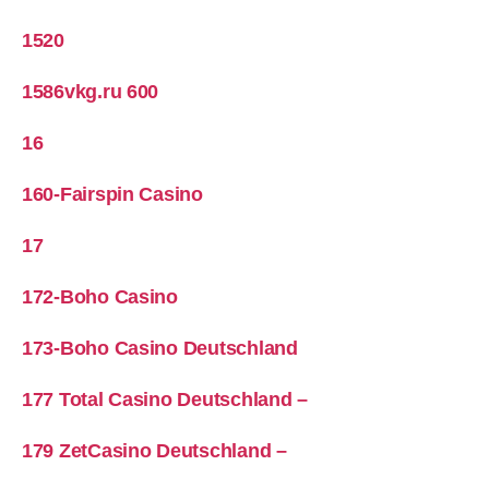
1520
1586vkg.ru 600
16
160-Fairspin Casino
17
172-Boho Casino
173-Boho Casino Deutschland
177 Total Casino Deutschland –
179 ZetCasino Deutschland –