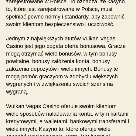
zarejestrowane w Polsce. To oznacza, że kasyno
to, które jest zarejestrowane w Polsce, musi
spełniać pewne normy i standardy, aby zapewnić
swoim klientom bezpieczeństwo i uczciwość.
Jednym z największych atutów Vulkan Vegas
Casino jest jego bogata oferta bonusowa. Gracze
mogą otrzymać wiele bonusów, w tym bonusy
powitalne, bonusy załóżenia konta, bonusy
załóżenia depozytów i wiele innych. Bonusy te
mogą pomóc graczyom w zdobyciu większych
wygranych i w zwiększeniu swoich szans na
wygraną.
Wulkan Vegas Casino oferuje swoim klientom
wiele sposobów naładowania konta, w tym kartami
kredytowymi, e-walletami, bankowymi transferami i
wiele innych. Kasyno to, które oferuje wiele