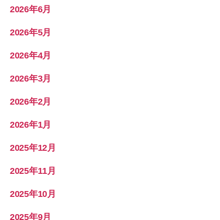
2026年6月
2026年5月
2026年4月
2026年3月
2026年2月
2026年1月
2025年12月
2025年11月
2025年10月
2025年9月