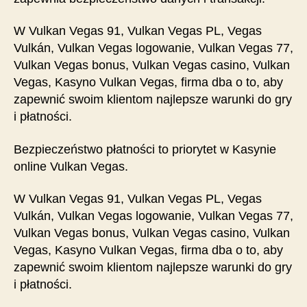
W Vulkan Vegas 91, Vulkan Vegas PL, Vegas
Vulkán, Vulkan Vegas logowanie, Vulkan Vegas 77,
Vulkan Vegas bonus, Vulkan Vegas casino, Vulkan
Vegas, Kasyno Vulkan Vegas, firma dba o to, aby
zapewnić swoim klientom najlepsze warunki do gry
i płatności.
Bezpieczeństwo płatności to priorytet w Kasynie
online Vulkan Vegas.
W Vulkan Vegas 91, Vulkan Vegas PL, Vegas
Vulkán, Vulkan Vegas logowanie, Vulkan Vegas 77,
Vulkan Vegas bonus, Vulkan Vegas casino, Vulkan
Vegas, Kasyno Vulkan Vegas, firma dba o to, aby
zapewnić swoim klientom najlepsze warunki do gry
i płatności.