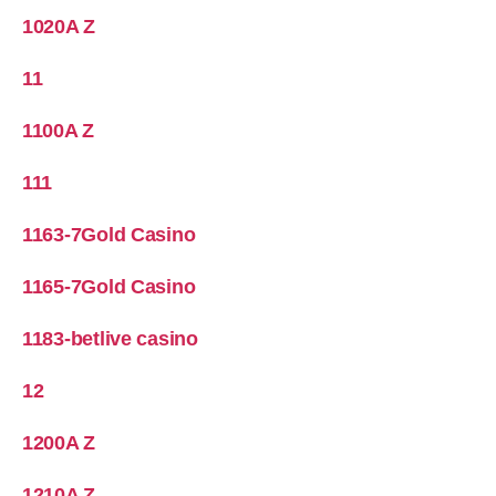
1020A Z
11
1100A Z
111
1163-7Gold Casino
1165-7Gold Casino
1183-betlive casino
12
1200A Z
1210A Z