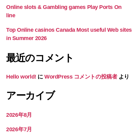
Online slots & Gambling games Play Ports On
line
Top Online casinos Canada Most useful Web sites
in Summer 2026
最近のコメント
Hello world!
に
WordPress コメントの投稿者
より
アーカイブ
2026年8月
2026年7月