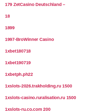
179 ZetCasino Deutschland –
18
1899
1997-BroWinner Casino
1xbet180718
1xbet190719
1xbetph.ph22
1xslots-2026.trakholding.ru 1500
1xslots-casino.ruralisation.ru 1500
1xslots-ru.co.com 200