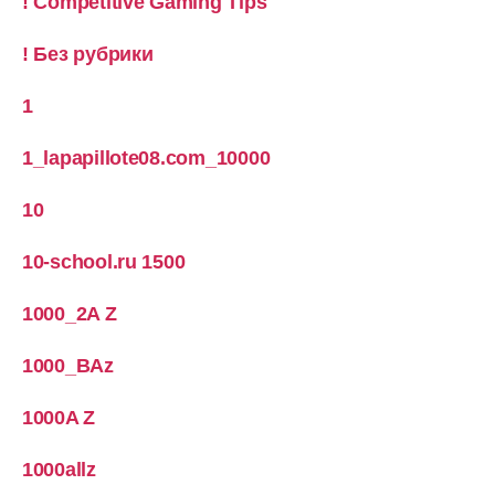
! Competitive Gaming Tips
! Без рубрики
1
1_lapapillote08.com_10000
10
10-school.ru 1500
1000_2A Z
1000_BAz
1000A Z
1000allz