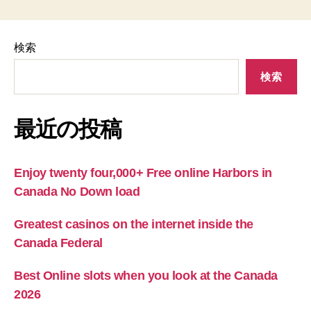
検索
検索
最近の投稿
Enjoy twenty four,000+ Free online Harbors in
Canada No Down load
Greatest casinos on the internet inside the
Canada Federal
Best Online slots when you look at the Canada
2026