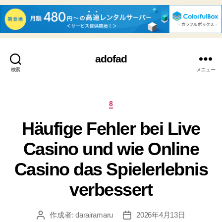
adofad
検索
メニュー
カ
8
テ
Häufige Fehler bei Live
ゴ
リ
Casino und wie Online
ー
Casino das Spielerlebnis
verbessert
作成者:
darairamaru
2026年4月13日
投
投