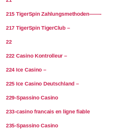
21
215 TigerSpin Zahlungsmethoden——-
217 TigerSpin TigerClub –
22
222 Casino Kontrolleur –
224 Ice Casino –
225 Ice Casino Deutschland –
229-Spassino Casino
233-casino francais en ligne fiable
235-Spassino Casino