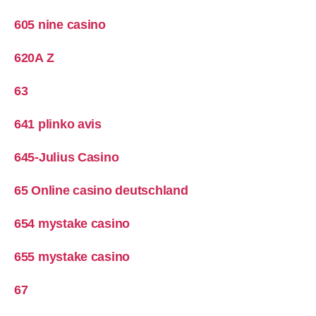
605 nine casino
620A Z
63
641 plinko avis
645-Julius Casino
65 Online casino deutschland
654 mystake casino
655 mystake casino
67