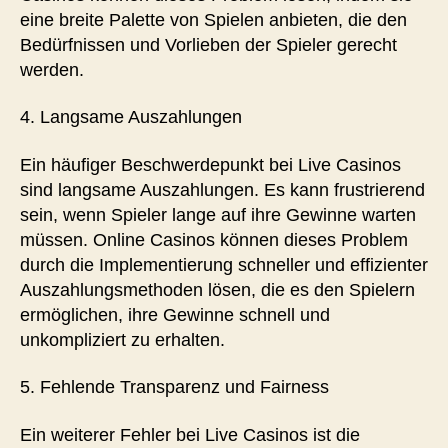
eine breite Palette von Spielen anbieten, die den
Bedürfnissen und Vorlieben der Spieler gerecht
werden.
4. Langsame Auszahlungen
Ein häufiger Beschwerdepunkt bei Live Casinos
sind langsame Auszahlungen. Es kann frustrierend
sein, wenn Spieler lange auf ihre Gewinne warten
müssen. Online Casinos können dieses Problem
durch die Implementierung schneller und effizienter
Auszahlungsmethoden lösen, die es den Spielern
ermöglichen, ihre Gewinne schnell und
unkompliziert zu erhalten.
5. Fehlende Transparenz und Fairness
Ein weiterer Fehler bei Live Casinos ist die