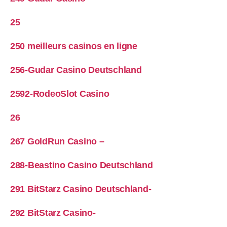
25
250 meilleurs casinos en ligne
256-Gudar Casino Deutschland
2592-RodeoSlot Casino
26
267 GoldRun Casino –
288-Beastino Casino Deutschland
291 BitStarz Casino Deutschland-
292 BitStarz Casino-