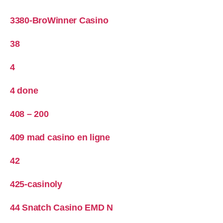
3380-BroWinner Casino
38
4
4 done
408 – 200
409 mad casino en ligne
42
425-casinoly
44 Snatch Casino EMD N