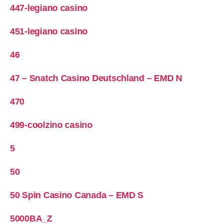
447-legiano casino
451-legiano casino
46
47 – Snatch Casino Deutschland – EMD N
470
499-coolzino casino
5
50
50 Spin Casino Canada – EMD S
5000BA_Z