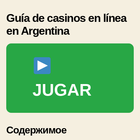
en
lnea
en
Guía de casinos en línea
Argentina.2856
en Argentina
(2)
へ
の
JUGAR
Содержимое