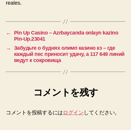
reales.
←
Pin Up Casino – Azrbaycanda onlayn kazino
Pin-Up.23041
→
Забудьте о буднях олимп казино кз – где
каждый пес приносит удачу, а 117 649 линий
ведут к сокровища
コメントを残す
コメントを投稿するには
ログイン
してください。