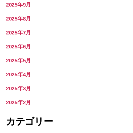
2025年9月
2025年8月
2025年7月
2025年6月
2025年5月
2025年4月
2025年3月
2025年2月
カテゴリー