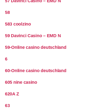
57 Davinci Casino – EMD N
58
583 coolzino
59 Davinci Casino – EMD N
59-Online casino deutschland
6
60-Online casino deutschland
605 nine casino
620A Z
63