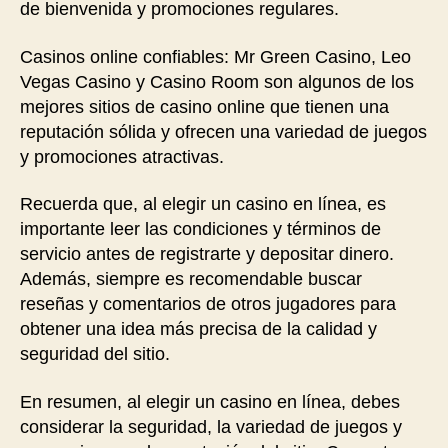
de bienvenida y promociones regulares.
Casinos online confiables: Mr Green Casino, Leo
Vegas Casino y Casino Room son algunos de los
mejores sitios de casino online que tienen una
reputación sólida y ofrecen una variedad de juegos
y promociones atractivas.
Recuerda que, al elegir un casino en línea, es
importante leer las condiciones y términos de
servicio antes de registrarte y depositar dinero.
Además, siempre es recomendable buscar
reseñas y comentarios de otros jugadores para
obtener una idea más precisa de la calidad y
seguridad del sitio.
En resumen, al elegir un casino en línea, debes
considerar la seguridad, la variedad de juegos y