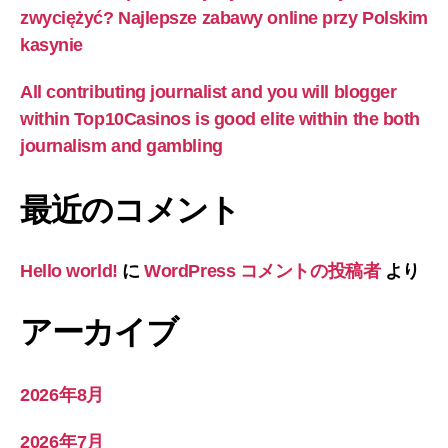
zwyciężyć? Najlepsze zabawy online przy Polskim
kasynie
All contributing journalist and you will blogger
within Top10Casinos is good elite within the both
journalism and gambling
最近のコメント
Hello world!
に
WordPress コメントの投稿者
より
アーカイブ
2026年8月
2026年7月