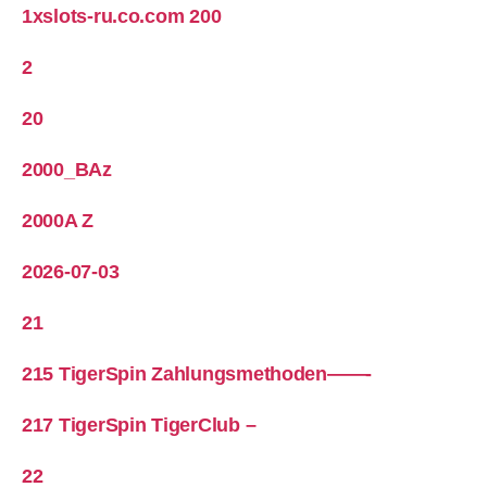
1xslots-ru.co.com 200
2
20
2000_BAz
2000A Z
2026-07-03
21
215 TigerSpin Zahlungsmethoden——-
217 TigerSpin TigerClub –
22