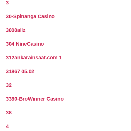
3
30-Spinanga Casino
3000allz
304 NineCasino
312ankarainsaat.com 1
31867 05.02
32
3380-BroWinner Casino
38
4