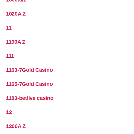
1020A Z
11
1100A Z
111
1163-7Gold Casino
1165-7Gold Casino
1183-betlive casino
12
1200A Z