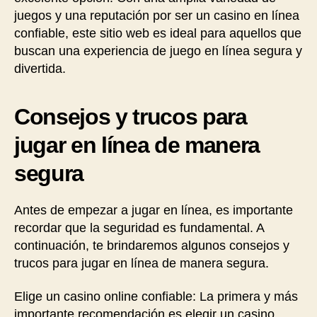
juegos y una reputación por ser un casino en línea
confiable, este sitio web es ideal para aquellos que
buscan una experiencia de juego en línea segura y
divertida.
Consejos y trucos para
jugar en línea de manera
segura
Antes de empezar a jugar en línea, es importante
recordar que la seguridad es fundamental. A
continuación, te brindaremos algunos consejos y
trucos para jugar en línea de manera segura.
Elige un casino online confiable: La primera y más
importante recomendación es elegir un casino