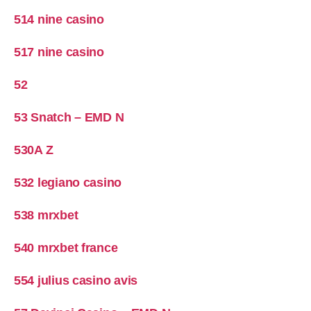
514 nine casino
517 nine casino
52
53 Snatch – EMD N
530A Z
532 legiano casino
538 mrxbet
540 mrxbet france
554 julius casino avis