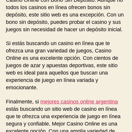
todos los casinos en línea ofrecen bonos sin
depósito, este sitio web es una excepción. Con un
bono sin depósito, puedes probar el casino y sus
juegos sin necesidad de hacer un depósito inicial.
Si estás buscando un casino en línea que te
ofrezca una gran variedad de juegos, Casino
Online es una excelente opción. Con cientos de
juegos de azar y apuestas deportivas, este sitio
web es ideal para aquellos que buscan una
experiencia de juego en línea variada y
emocionante.
Finalmente, si
mejores casinos online argentina
estás buscando un sitio web de casino en línea
que te ofrezca una experiencia de juego en línea
segura y confiable, Mejor Casino Online es una
excelente opción. Con una amplia variedad de