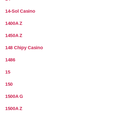
14-Sol Casino
1400A Z
1450A Z
148 Chipy Casino
1486
15
150
1500A G
1500A Z