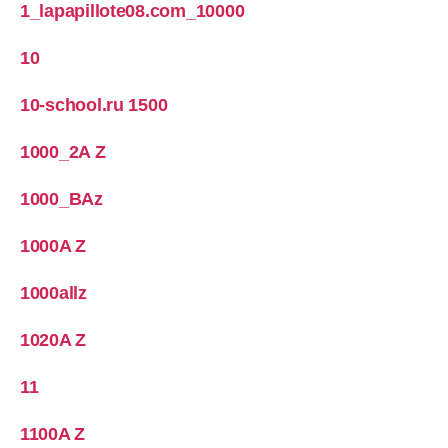
1_lapapillote08.com_10000
10
10-school.ru 1500
1000_2A Z
1000_BAz
1000A Z
1000allz
1020A Z
11
1100A Z