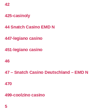
42
425-casinoly
44 Snatch Casino EMD N
447-legiano casino
451-legiano casino
46
47 – Snatch Casino Deutschland – EMD N
470
499-coolzino casino
5