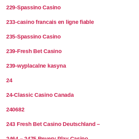
229-Spassino Casino
233-casino francais en ligne fiable
235-Spassino Casino
239-Fresh Bet Casino
239-wyplacalne kasyna
24
24-Classic Casino Canada
240682
243 Fresh Bet Casino Deutschland –
2464 – 2475 Revery Play Casino