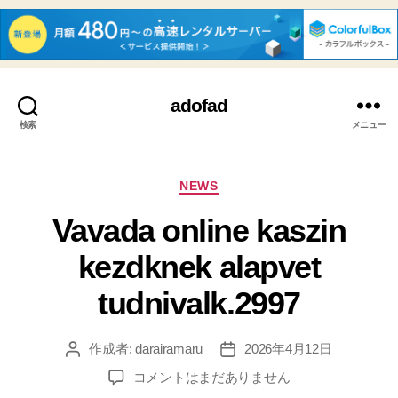
adofad
検索
メニュー
カ
NEWS
テ
Vavada online kaszin
ゴ
リ
kezdknek alapvet
ー
tudnivalk.2997
作成者:
darairamaru
2026年4月12日
投
投
稿
稿
Vavada
コメントはまだありません
者
日
online