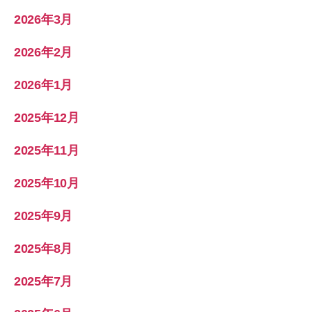
2026年3月
2026年2月
2026年1月
2025年12月
2025年11月
2025年10月
2025年9月
2025年8月
2025年7月