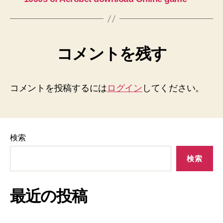
コメントを残す
コメントを投稿するには
ログイン
してください。
検索
検索
最近の投稿