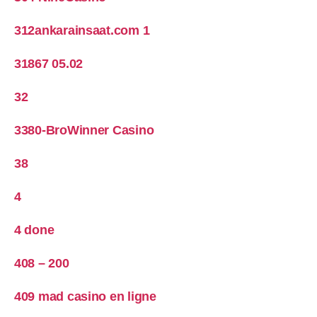
312ankarainsaat.com 1
31867 05.02
32
3380-BroWinner Casino
38
4
4 done
408 – 200
409 mad casino en ligne