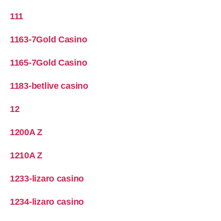
111
1163-7Gold Casino
1165-7Gold Casino
1183-betlive casino
12
1200A Z
1210A Z
1233-lizaro casino
1234-lizaro casino