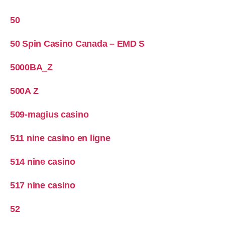
50
50 Spin Casino Canada – EMD S
5000BA_Z
500A Z
509-magius casino
511 nine casino en ligne
514 nine casino
517 nine casino
52