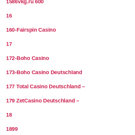
1586vkg.ru 600
16
160-Fairspin Casino
17
172-Boho Casino
173-Boho Casino Deutschland
177 Total Casino Deutschland –
179 ZetCasino Deutschland –
18
1899