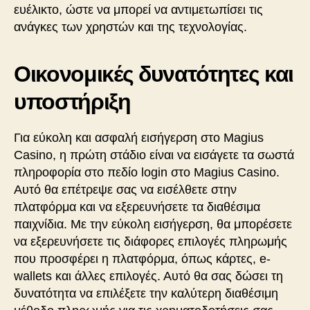
ευέλικτο, ώστε να μπορεί να αντιμετωπίσει τις
ανάγκες των χρηστών και της τεχνολογίας.
Οικονομικές δυνατότητες και
υποστήριξη
Για εύκολη και ασφαλή εισήγερση στο Magius
Casino, η πρώτη στάδιο είναι να εισάγετε τα σωστά
πληροφορία στο πεδίο login στο Magius Casino.
Αυτό θα επέτρεψε σας να εισέλθετε στην
πλατφόρμα και να εξερευνήσετε τα διαθέσιμα
παιχνίδια. Με την εύκολη εισήγερση, θα μπορέσετε
να εξερευνήσετε τις διάφορες επιλογές πληρωμής
που προσφέρει η πλατφόρμα, όπως κάρτες, e-
wallets και άλλες επιλογές. Αυτό θα σας δώσει τη
δυνατότητα να επιλέξετε την καλύτερη διαθέσιμη