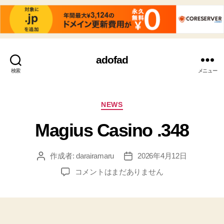
adofad
検索
メニュー
カ
NEWS
テ
Magius Casino .348
ゴ
リ
ー
作成者:
darairamaru
2026年4月12日
投
投
稿
稿
Magius
コメントはまだありません
者
日
Casino
.348
へ
の