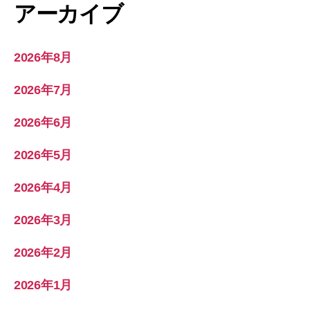
アーカイブ
2026年8月
2026年7月
2026年6月
2026年5月
2026年4月
2026年3月
2026年2月
2026年1月