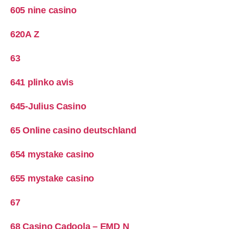
605 nine casino
620A Z
63
641 plinko avis
645-Julius Casino
65 Online casino deutschland
654 mystake casino
655 mystake casino
67
68 Casino Cadoola – EMD N