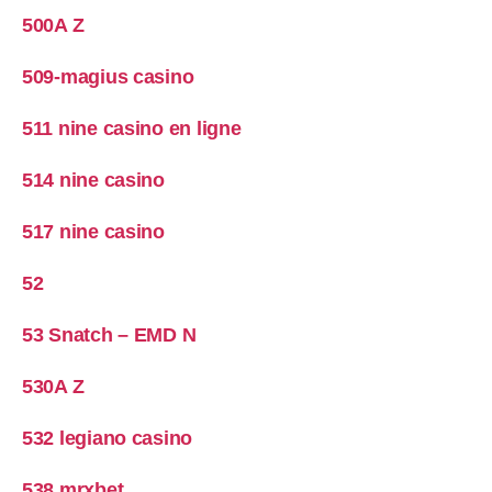
500A Z
509-magius casino
511 nine casino en ligne
514 nine casino
517 nine casino
52
53 Snatch – EMD N
530A Z
532 legiano casino
538 mrxbet