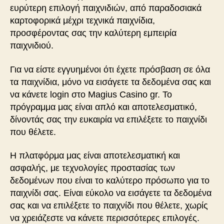
ευρύτερη επιλογή παιχνιδιών, από παραδοσιακά
καρτοφορικά μέχρι τεχνικά παιχνίδια,
προσφέροντας σας την καλύτερη εμπειρία
παιχνιδιού.
Για να είστε εγγυημένοι ότι έχετε πρόσβαση σε όλα
τα παιχνίδια, μόνο να εισάγετε τα δεδομένα σας και
να κάνετε login στο Magius Casino gr. Το
πρόγραμμα μας είναι απλό και αποτελεσματικό,
δίνοντάς σας την ευκαιρία να επιλέξετε το παιχνίδι
που θέλετε.
Η πλατφόρμα μας είναι αποτελεσματική και
ασφαλής, με τεχνολογίες προστασίας των
δεδομένων που είναι το καλύτερο πρόσωπο για το
παιχνίδι σας. Είναι εύκολο να εισάγετε τα δεδομένα
σας και να επιλέξετε το παιχνίδι που θέλετε, χωρίς
να χρειάζεστε να κάνετε περισσότερες επιλογές.