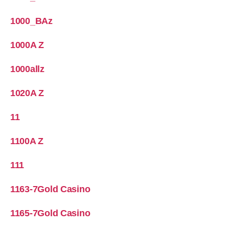
1000_BAz
1000A Z
1000allz
1020A Z
11
1100A Z
111
1163-7Gold Casino
1165-7Gold Casino