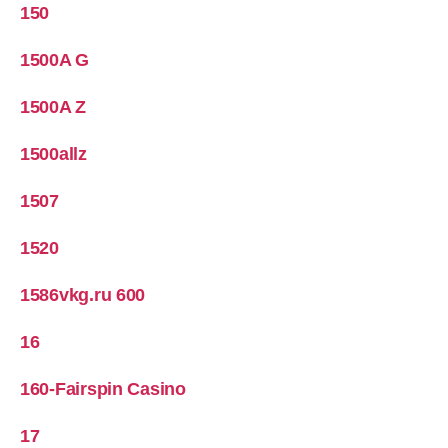
150
1500A G
1500A Z
1500allz
1507
1520
1586vkg.ru 600
16
160-Fairspin Casino
17