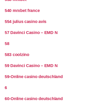
540 mrxbet france
554 julius casino avis
57 Davinci Casino – EMD N
58
583 coolzino
59 Davinci Casino – EMD N
59-Online casino deutschland
6
60-Online casino deutschland