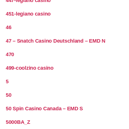
447-legiano casino
451-legiano casino
46
47 – Snatch Casino Deutschland – EMD N
470
499-coolzino casino
5
50
50 Spin Casino Canada – EMD S
5000BA_Z