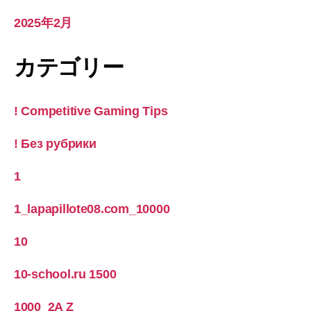
2025年2月
カテゴリー
! Competitive Gaming Tips
! Без рубрики
1
1_lapapillote08.com_10000
10
10-school.ru 1500
1000_2A Z