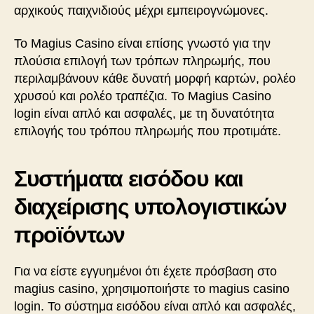
αρχικούς παιχνιδιούς μέχρι εμπειρογνώμονες.
Το Magius Casino είναι επίσης γνωστό για την
πλούσια επιλογή των τρόπων πληρωμής, που
περιλαμβάνουν κάθε δυνατή μορφή καρτών, ρολέο
χρυσού και ρολέο τραπέζια. Το Magius Casino
login είναι απλό και ασφαλές, με τη δυνατότητα
επιλογής του τρόπου πληρωμής που προτιμάτε.
Συστήματα εισόδου και
διαχείρισης υπολογιστικών
προϊόντων
Για να είστε εγγυημένοι ότι έχετε πρόσβαση στο
magius casino, χρησιμοποιήστε το magius casino
login. Το σύστημα εισόδου είναι απλό και ασφαλές,