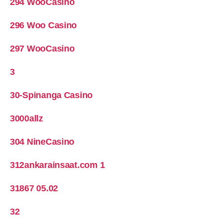
294 WooCasino
296 Woo Casino
297 WooCasino
3
30-Spinanga Casino
3000allz
304 NineCasino
312ankarainsaat.com 1
31867 05.02
32