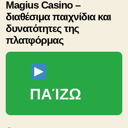
Magius Casino –
διαθέσιμα παιχνίδια και
δυνατότητες της
πλατφόρμας
ΠΑΊΖΩ