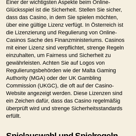
Einer der wichtigsten Aspekte beim Online-
Glücksspiel ist die Sicherheit. Stellen Sie sicher,
dass das Casino, in dem Sie spielen möchten,
über eine gültige Lizenz verfügt. In Österreich ist
die Lizenzierung und Regulierung von Online-
Casinos Sache des Finanzministeriums. Casinos
mit einer Lizenz sind verpflichtet, strenge Regeln
einzuhalten, um Fairness und Sicherheit zu
gewährleisten. Achten Sie auf Logos von
Regulierungsbehörden wie der Malta Gaming
Authority (MGA) oder der UK Gambling
Commission (UKGC), die oft auf der Casino-
Website angezeigt werden. Diese Lizenzen sind
ein Zeichen dafür, dass das Casino regelmäßig
überprüft wird und strenge Sicherheitsstandards
erfüllt.
Spielauswahl und Spielregeln