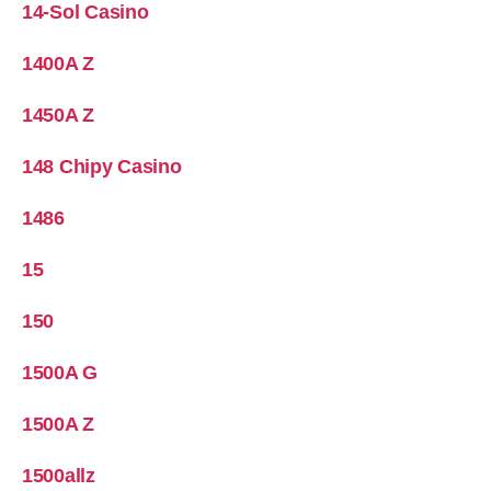
14-Sol Casino
1400A Z
1450A Z
148 Chipy Casino
1486
15
150
1500A G
1500A Z
1500allz