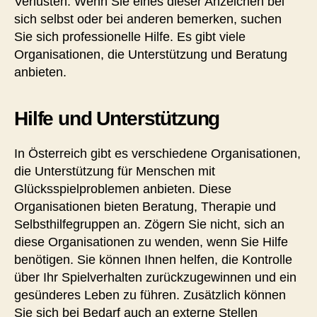
Verlusten. Wenn Sie eines dieser Anzeichen bei
sich selbst oder bei anderen bemerken, suchen
Sie sich professionelle Hilfe. Es gibt viele
Organisationen, die Unterstützung und Beratung
anbieten.
Hilfe und Unterstützung
In Österreich gibt es verschiedene Organisationen,
die Unterstützung für Menschen mit
Glücksspielproblemen anbieten. Diese
Organisationen bieten Beratung, Therapie und
Selbsthilfegruppen an. Zögern Sie nicht, sich an
diese Organisationen zu wenden, wenn Sie Hilfe
benötigen. Sie können Ihnen helfen, die Kontrolle
über Ihr Spielverhalten zurückzugewinnen und ein
gesünderes Leben zu führen. Zusätzlich können
Sie sich bei Bedarf auch an externe Stellen