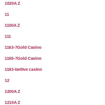
1020A Z
11
1100A Z
111
1163-7Gold Casino
1165-7Gold Casino
1183-betlive casino
12
1200A Z
1210A Z