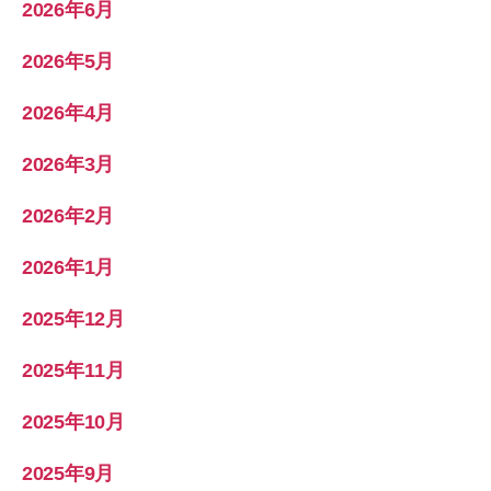
2026年6月
2026年5月
2026年4月
2026年3月
2026年2月
2026年1月
2025年12月
2025年11月
2025年10月
2025年9月