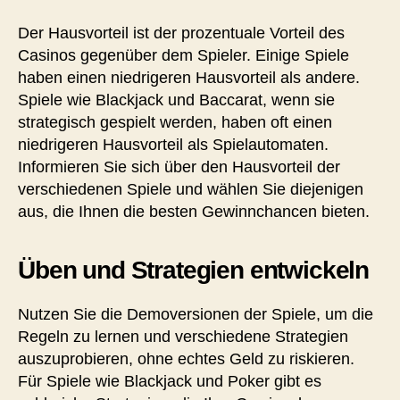
Der Hausvorteil ist der prozentuale Vorteil des
Casinos gegenüber dem Spieler. Einige Spiele
haben einen niedrigeren Hausvorteil als andere.
Spiele wie Blackjack und Baccarat, wenn sie
strategisch gespielt werden, haben oft einen
niedrigeren Hausvorteil als Spielautomaten.
Informieren Sie sich über den Hausvorteil der
verschiedenen Spiele und wählen Sie diejenigen
aus, die Ihnen die besten Gewinnchancen bieten.
Üben und Strategien entwickeln
Nutzen Sie die Demoversionen der Spiele, um die
Regeln zu lernen und verschiedene Strategien
auszuprobieren, ohne echtes Geld zu riskieren.
Für Spiele wie Blackjack und Poker gibt es