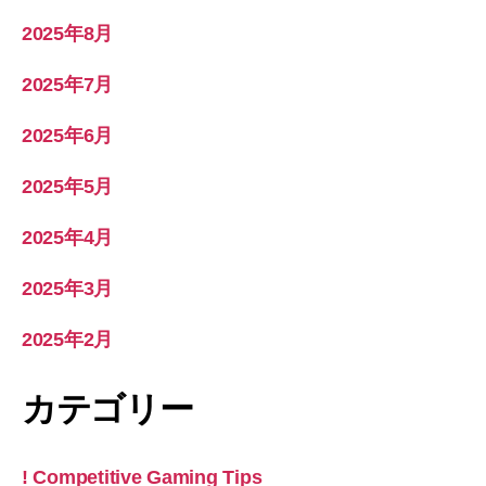
2025年8月
2025年7月
2025年6月
2025年5月
2025年4月
2025年3月
2025年2月
カテゴリー
! Competitive Gaming Tips