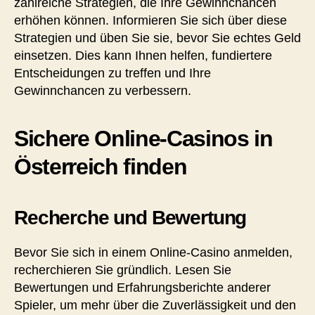
zahlreiche Strategien, die Ihre Gewinnchancen
erhöhen können. Informieren Sie sich über diese
Strategien und üben Sie sie, bevor Sie echtes Geld
einsetzen. Dies kann Ihnen helfen, fundiertere
Entscheidungen zu treffen und Ihre
Gewinnchancen zu verbessern.
Sichere Online-Casinos in
Österreich finden
Recherche und Bewertung
Bevor Sie sich in einem Online-Casino anmelden,
recherchieren Sie gründlich. Lesen Sie
Bewertungen und Erfahrungsberichte anderer
Spieler, um mehr über die Zuverlässigkeit und den