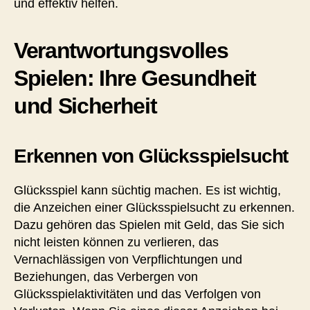
und effektiv helfen.
Verantwortungsvolles
Spielen: Ihre Gesundheit
und Sicherheit
Erkennen von Glücksspielsucht
Glücksspiel kann süchtig machen. Es ist wichtig,
die Anzeichen einer Glücksspielsucht zu erkennen.
Dazu gehören das Spielen mit Geld, das Sie sich
nicht leisten können zu verlieren, das
Vernachlässigen von Verpflichtungen und
Beziehungen, das Verbergen von
Glücksspielaktivitäten und das Verfolgen von