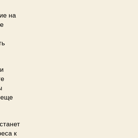
ие на
те
ть
 и
те
ы
 еще
 станет
еса к