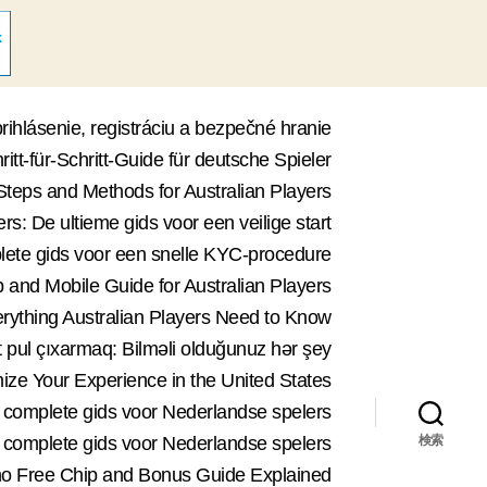
ihlásenie, registráciu a bezpečné hranie
tt‑für‑Schritt‑Guide für deutsche Spieler
teps and Methods for Australian Players
rs: De ultieme gids voor een veilige start
mplete gids voor een snelle KYC-procedure
 and Mobile Guide for Australian Players
rything Australian Players Need to Know
 pul çıxarmaq: Bilməli olduğunuz hər şey
ize Your Experience in the United States
complete gids voor Nederlandse spelers
complete gids voor Nederlandse spelers
検索
no Free Chip and Bonus Guide Explained