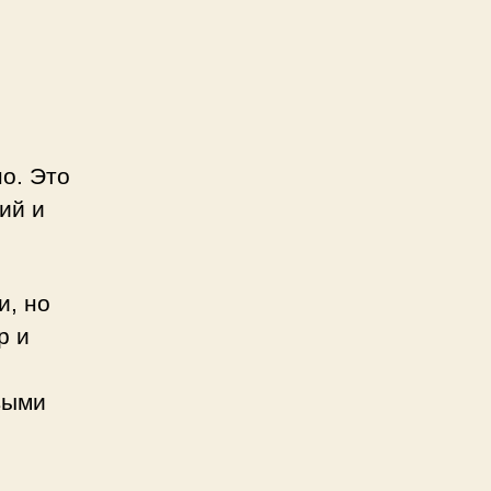
о. Это
ий и
и, но
р и
выми