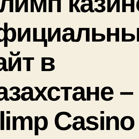
лимп казин
фициальн
айт в
азахстане –
limp Casino