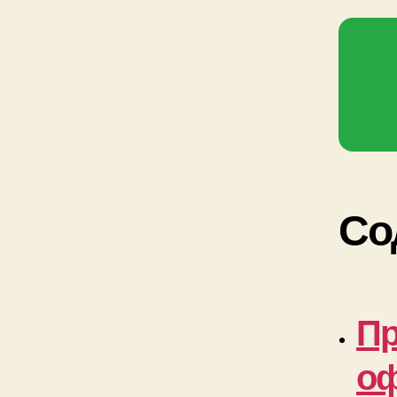
Со
Пр
оф