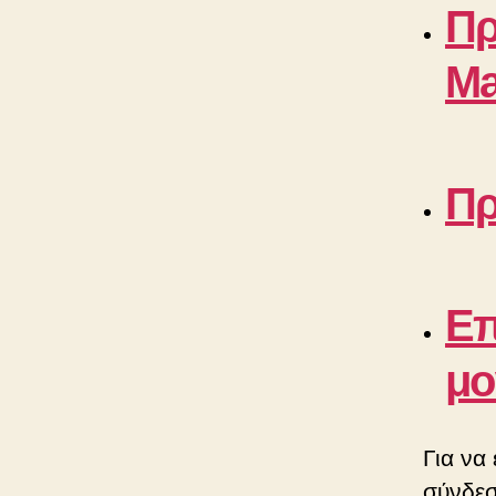
Πρ
Ma
Πρ
Επ
μο
Για να
σύνδεσ