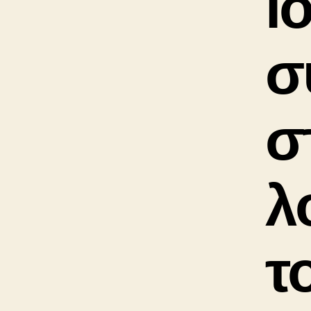
l
σ
σ
λ
τ