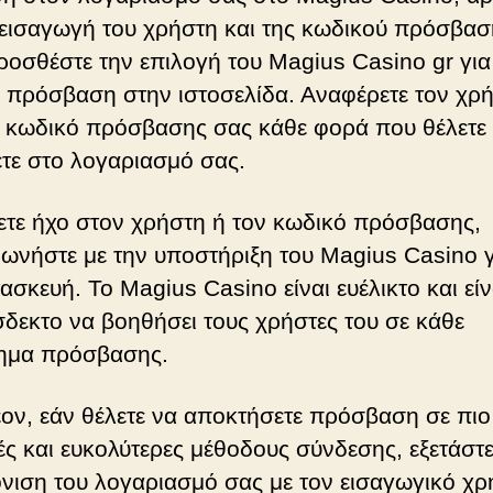
 εισαγωγή του χρήστη και της κωδικού πρόσβασ
ροσθέστε την επιλογή του Magius Casino gr για
 πρόσβαση στην ιστοσελίδα. Αναφέρετε τον χρ
ν κωδικό πρόσβασης σας κάθε φορά που θέλετε
ετε στο λογαριασμό σας.
ετε ήχο στον χρήστη ή τον κωδικό πρόσβασης,
νωνήστε με την υποστήριξη του Magius Casino γ
ασκευή. Το Magius Casino είναι ευέλικτο και είν
δεκτο να βοηθήσει τους χρήστες του σε κάθε
ημα πρόσβασης.
ον, εάν θέλετε να αποκτήσετε πρόσβαση σε πιο
ς και ευκολύτερες μέθοδους σύνδεσης, εξετάστε
νιση του λογαριασμό σας με τον εισαγωγικό χρ