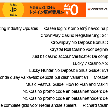
zing Industry Updates
Casea login: Kompletný návod na pr
CrownPlay Casino Registrierung: Schri
Crownplay No Deposit Bonus: S
Crystal Roll Casino voor beginne
Just bit casino accountverificatie: De co
Lucky 7 Casino App
Lucky Hunter No Deposit Bonus Guide: Eve
onda qulay va xavfsiz depozit‑pul olish variantlari
Mostbet
Music Festival Guide: How to Plan and Maxim
N1 Casino promo code en betaalmethoden: de 
N1 Casino promo code en betaalmethoden: de 
e complete gids voor Nederlandse spelers
Richard Casi