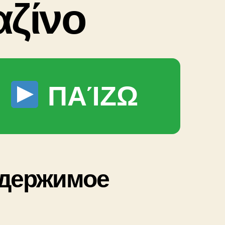
αζίνο
ΠΑΊΖΩ
держимое