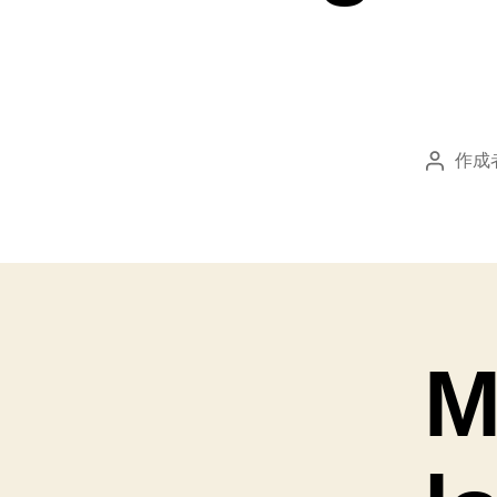
作成
投
稿
者
M