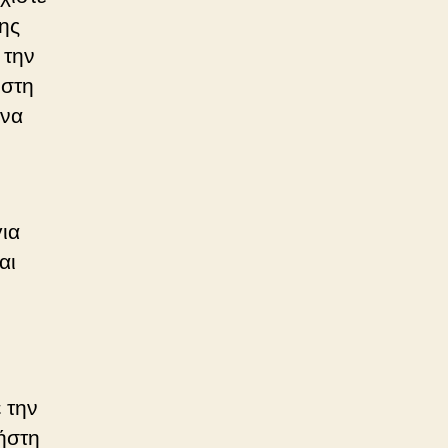
ης
 την
ήστη
 να
ια
αι
 την
ήστη