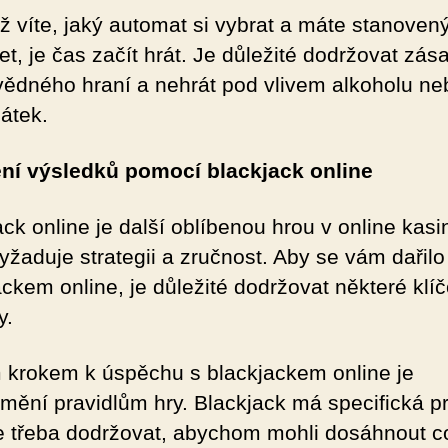
ž víte, jaký automat si vybrat a máte stanoven
et, je čas začít hrát. Je důležité dodržovat zás
ědného hraní a nehrát pod vlivem alkoholu ne
látek.
ní výsledků pomocí blackjack online
ack online je další oblíbenou hrou v online kasi
yžaduje strategii a zručnost. Aby se vám dařilo
ackem online, je důležité dodržovat některé klí
y.
 krokem k úspěchu s blackjackem online je
mění pravidlům hry. Blackjack má specifická pr
je třeba dodržovat, abychom mohli dosáhnout c