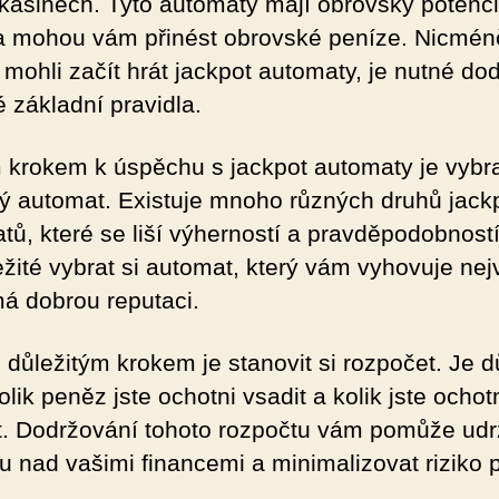
 kasinech. Tyto automaty mají obrovský potenci
a mohou vám přinést obrovské peníze. Nicmén
 mohli začít hrát jackpot automaty, je nutné do
é základní pravidla.
 krokem k úspěchu s jackpot automaty je vybra
ý automat. Existuje mnoho různých druhů jack
tů, které se liší výherností a pravděpodobností
ežité vybrat si automat, který vám vyhovuje nej
má dobrou reputaci.
 důležitým krokem je stanovit si rozpočet. Je d
kolik peněz jste ochotni vsadit a kolik jste ochot
t. Dodržování tohoto rozpočtu vám pomůže udr
lu nad vašimi financemi a minimalizovat riziko p