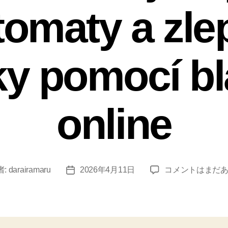
tomaty a zlep
ky pomocí bl
online
Jak
者:
darairamaru
2026年4月11日
コメントはまだ
投
začít
稿
s
日
jackpot
automaty