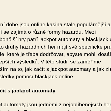
a
zlepšit
výsledky
pomocí
ní době jsou online kasina stále populárnější a
blackjack
online
idí se zajímá o různé formy hazardu. Mezi
へ
benější hry patří jackpot automaty a blackjack 
の
to druhy hazardních her mají své specifické pra
gie, které je třeba dodržovat, abyste mohli dos
lepších výsledků. V této studii se zaměříme
ím na to, jak začít s jackpot automaty a jak zl
sledky pomocí blackjack online.
čít s jackpot automaty
t automaty jsou jedněmi z nejoblíbenějších her