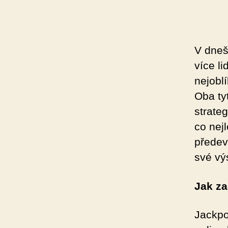
V dneš
více l
nejoblí
Oba ty
strate
co nej
předevš
své vý
Jak za
Jackpo