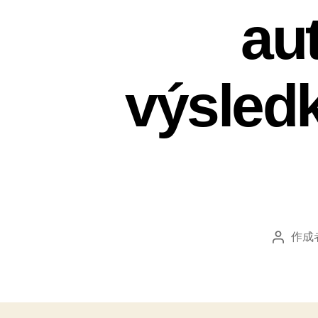
au
výsled
作成
投
稿
者