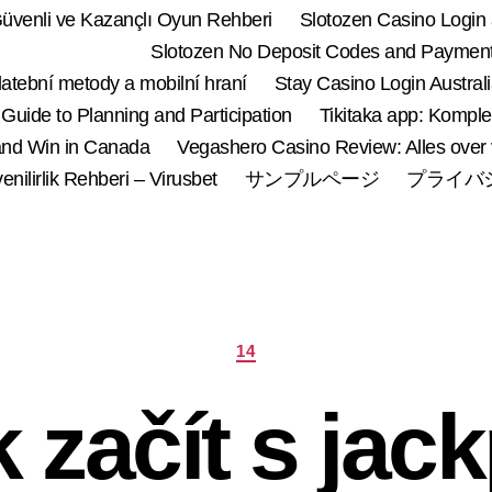
e Güvenli ve Kazançlı Oyun Rehberi
Slotozen Casino Login 
Slotozen No Deposit Codes and Payment 
latební metody a mobilní hraní
Stay Casino Login Austral
l Guide to Planning and Participation
Tikitaka app: Kompl
and Win in Canada
Vegashero Casino Review: Alles over 
enilirlik Rehberi – Virusbet
サンプルページ
プライバ
カ
14
テ
ゴ
 začít s jac
リ
ー