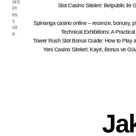
ord
Slot Casino Siteleri: Betpublic il
Pr
es
s
Spinanga casino online – recenze, bonusy, p
sit
Technical Exhibitions: A Practica
e
Tower Rush Slot Bonus Guide: How to Play 
Yeni Casino Siteleri: Kayıt, Bonus ve Güv
Jak