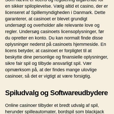
en sikker spiloplevelse. Vælg altid et casino, der er
licenseret af Spillemyndigheden i Danmark. Dette
garanterer, at casinoet er blevet grundigt
undersøgt og overholder alle relevante love og
regler. Undersøg casinoets licensoplysninger, før
du opretter en konto. Du kan normalt finde disse
oplysninger nederst på casinoets hjemmeside. En
licens betyder, at casinoet er forpligtet til at
beskytte dine personlige og finansielle oplysninger,
sikre fair spil og tilbyde ansvarligt spil. Vær
opmærksom på, at der findes mange ulovlige
casinoer, så det er vigtigt at være forsigtig.
Spiludvalg og Softwareudbydere
Online casinoer tilbyder et bredt udvalg af spil,
herunder spilleautomater, bordspil som blackjack