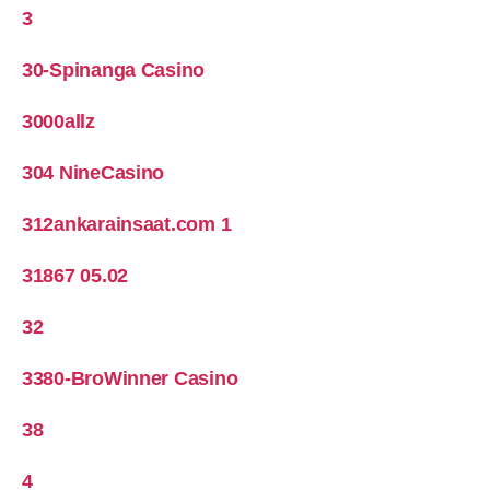
3
30-Spinanga Casino
3000allz
304 NineCasino
312ankarainsaat.com 1
31867 05.02
32
3380-BroWinner Casino
38
4