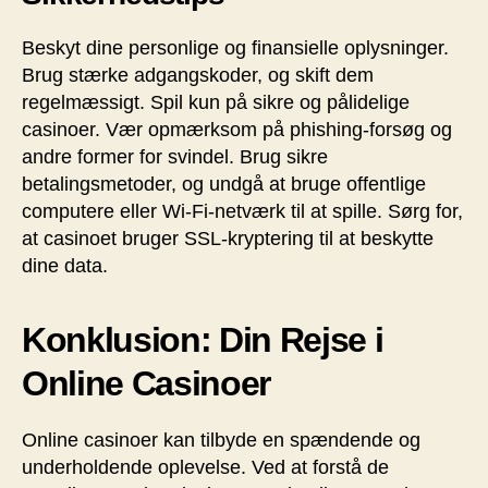
Beskyt dine personlige og finansielle oplysninger.
Brug stærke adgangskoder, og skift dem
regelmæssigt. Spil kun på sikre og pålidelige
casinoer. Vær opmærksom på phishing-forsøg og
andre former for svindel. Brug sikre
betalingsmetoder, og undgå at bruge offentlige
computere eller Wi-Fi-netværk til at spille. Sørg for,
at casinoet bruger SSL-kryptering til at beskytte
dine data.
Konklusion: Din Rejse i
Online Casinoer
Online casinoer kan tilbyde en spændende og
underholdende oplevelse. Ved at forstå de