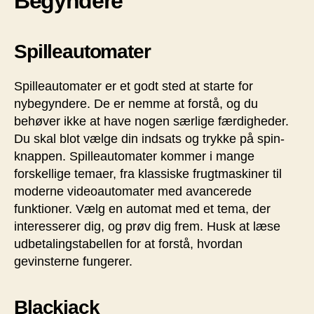
Begyndere
Spilleautomater
Spilleautomater er et godt sted at starte for
nybegyndere. De er nemme at forstå, og du
behøver ikke at have nogen særlige færdigheder.
Du skal blot vælge din indsats og trykke på spin-
knappen. Spilleautomater kommer i mange
forskellige temaer, fra klassiske frugtmaskiner til
moderne videoautomater med avancerede
funktioner. Vælg en automat med et tema, der
interesserer dig, og prøv dig frem. Husk at læse
udbetalingstabellen for at forstå, hvordan
gevinsterne fungerer.
Blackjack