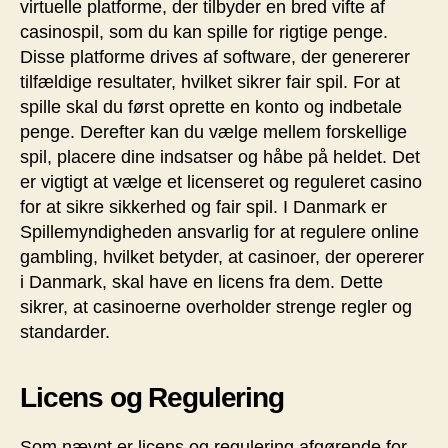
virtuelle platforme, der tilbyder en bred vifte af
casinospil, som du kan spille for rigtige penge.
Disse platforme drives af software, der genererer
tilfældige resultater, hvilket sikrer fair spil. For at
spille skal du først oprette en konto og indbetale
penge. Derefter kan du vælge mellem forskellige
spil, placere dine indsatser og håbe på heldet. Det
er vigtigt at vælge et licenseret og reguleret casino
for at sikre sikkerhed og fair spil. I Danmark er
Spillemyndigheden ansvarlig for at regulere online
gambling, hvilket betyder, at casinoer, der opererer
i Danmark, skal have en licens fra dem. Dette
sikrer, at casinoerne overholder strenge regler og
standarder.
Licens og Regulering
Som nævnt er licens og regulering afgørende for