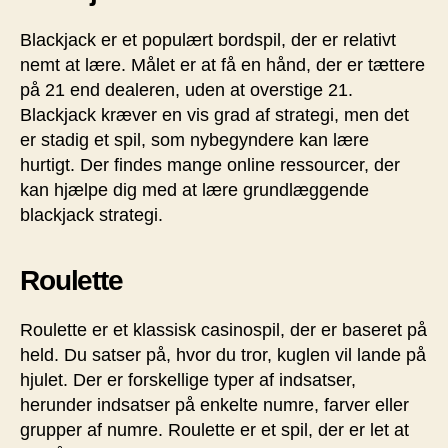
Blackjack er et populært bordspil, der er relativt
nemt at lære. Målet er at få en hånd, der er tættere
på 21 end dealeren, uden at overstige 21.
Blackjack kræver en vis grad af strategi, men det
er stadig et spil, som nybegyndere kan lære
hurtigt. Der findes mange online ressourcer, der
kan hjælpe dig med at lære grundlæggende
blackjack strategi.
Roulette
Roulette er et klassisk casinospil, der er baseret på
held. Du satser på, hvor du tror, kuglen vil lande på
hjulet. Der er forskellige typer af indsatser,
herunder indsatser på enkelte numre, farver eller
grupper af numre. Roulette er et spil, der er let at