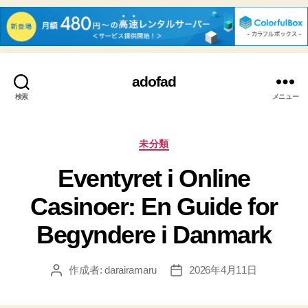
adofad
検索
メニュー
カ
未分類
テ
Eventyret i Online
ゴ
リ
Casinoer: En Guide for
ー
Begyndere i Danmark
作成者:
darairamaru
2026年4月11日
投
投
稿
稿
者
日