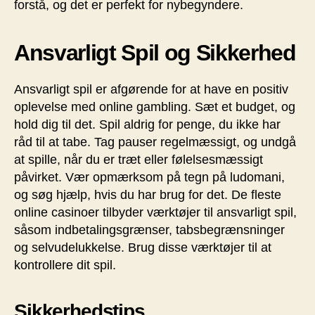
forstå, og det er perfekt for nybegyndere.
Ansvarligt Spil og Sikkerhed
Ansvarligt spil er afgørende for at have en positiv
oplevelse med online gambling. Sæt et budget, og
hold dig til det. Spil aldrig for penge, du ikke har
råd til at tabe. Tag pauser regelmæssigt, og undgå
at spille, når du er træt eller følelsesmæssigt
påvirket. Vær opmærksom på tegn på ludomani,
og søg hjælp, hvis du har brug for det. De fleste
online casinoer tilbyder værktøjer til ansvarligt spil,
såsom indbetalingsgrænser, tabsbegrænsninger
og selvudelukkelse. Brug disse værktøjer til at
kontrollere dit spil.
Sikkerhedstips