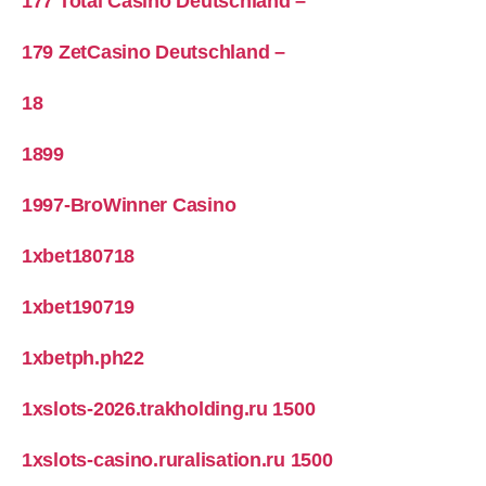
177 Total Casino Deutschland –
179 ZetCasino Deutschland –
18
1899
1997-BroWinner Casino
1xbet180718
1xbet190719
1xbetph.ph22
1xslots-2026.trakholding.ru 1500
1xslots-casino.ruralisation.ru 1500