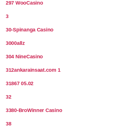
297 WooCasino
3
30-Spinanga Casino
3000allz
304 NineCasino
312ankarainsaat.com 1
31867 05.02
32
3380-BroWinner Casino
38