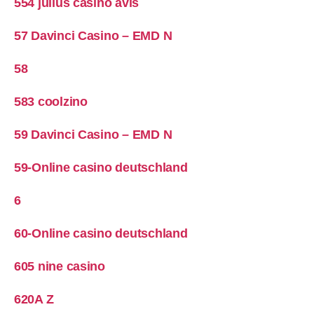
554 julius casino avis
57 Davinci Casino – EMD N
58
583 coolzino
59 Davinci Casino – EMD N
59-Online casino deutschland
6
60-Online casino deutschland
605 nine casino
620A Z