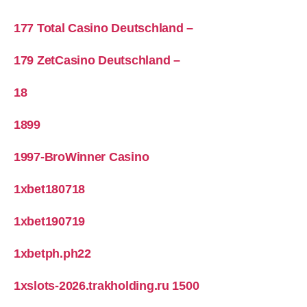
177 Total Casino Deutschland –
179 ZetCasino Deutschland –
18
1899
1997-BroWinner Casino
1xbet180718
1xbet190719
1xbetph.ph22
1xslots-2026.trakholding.ru 1500