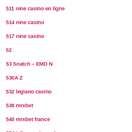
511 nine casino en ligne
514 nine casino
517 nine casino
52
53 Snatch – EMD N
530A Z
532 legiano casino
538 mrxbet
540 mrxbet france