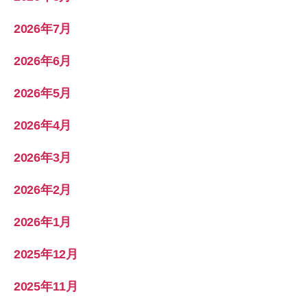
2026年7月
2026年6月
2026年5月
2026年4月
2026年3月
2026年2月
2026年1月
2025年12月
2025年11月