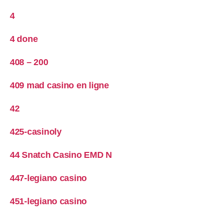
4
4 done
408 – 200
409 mad casino en ligne
42
425-casinoly
44 Snatch Casino EMD N
447-legiano casino
451-legiano casino