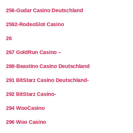
256-Gudar Casino Deutschland
2592-RodeoSlot Casino
26
267 GoldRun Casino –
288-Beastino Casino Deutschland
291 BitStarz Casino Deutschland-
292 BitStarz Casino-
294 WooCasino
296 Woo Casino