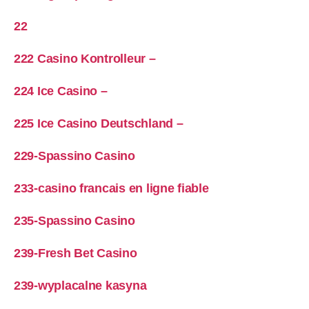
22
222 Casino Kontrolleur –
224 Ice Casino –
225 Ice Casino Deutschland –
229-Spassino Casino
233-casino francais en ligne fiable
235-Spassino Casino
239-Fresh Bet Casino
239-wyplacalne kasyna