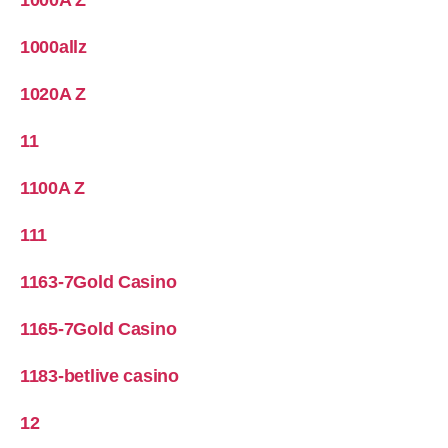
1000A Z
1000allz
1020A Z
11
1100A Z
111
1163-7Gold Casino
1165-7Gold Casino
1183-betlive casino
12