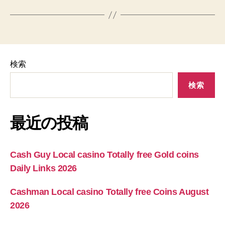
検索
検索
最近の投稿
Cash Guy Local casino Totally free Gold coins
Daily Links 2026
Cashman Local casino Totally free Coins August
2026