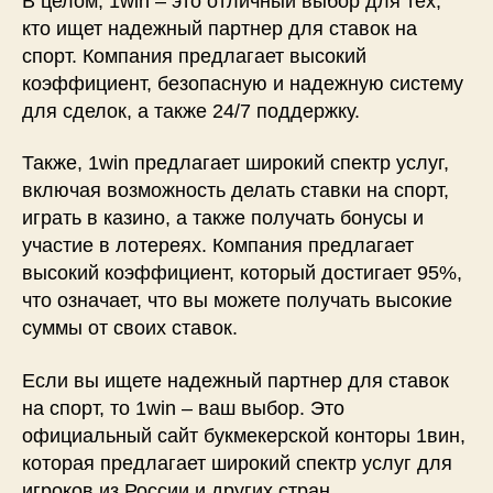
В целом, 1win – это отличный выбор для тех,
кто ищет надежный партнер для ставок на
спорт. Компания предлагает высокий
коэффициент, безопасную и надежную систему
для сделок, а также 24/7 поддержку.
Также, 1win предлагает широкий спектр услуг,
включая возможность делать ставки на спорт,
играть в казино, а также получать бонусы и
участие в лотереях. Компания предлагает
высокий коэффициент, который достигает 95%,
что означает, что вы можете получать высокие
суммы от своих ставок.
Если вы ищете надежный партнер для ставок
на спорт, то 1win – ваш выбор. Это
официальный сайт букмекерской конторы 1вин,
которая предлагает широкий спектр услуг для
игроков из России и других стран.