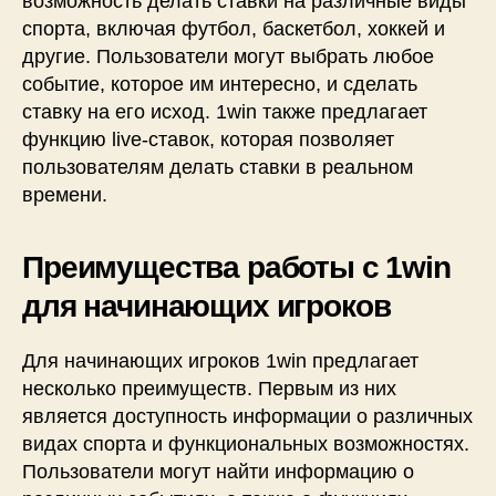
возможность делать ставки на различные виды
спорта, включая футбол, баскетбол, хоккей и
другие. Пользователи могут выбрать любое
событие, которое им интересно, и сделать
ставку на его исход. 1win также предлагает
функцию live-ставок, которая позволяет
пользователям делать ставки в реальном
времени.
Преимущества работы с 1win
для начинающих игроков
Для начинающих игроков 1win предлагает
несколько преимуществ. Первым из них
является доступность информации о различных
видах спорта и функциональных возможностях.
Пользователи могут найти информацию о