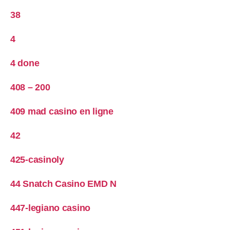
38
4
4 done
408 – 200
409 mad casino en ligne
42
425-casinoly
44 Snatch Casino EMD N
447-legiano casino