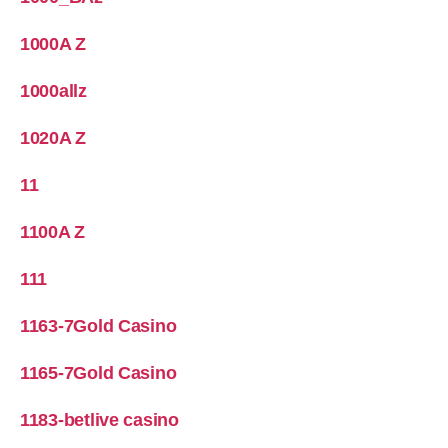
1000A Z
1000allz
1020A Z
11
1100A Z
111
1163-7Gold Casino
1165-7Gold Casino
1183-betlive casino