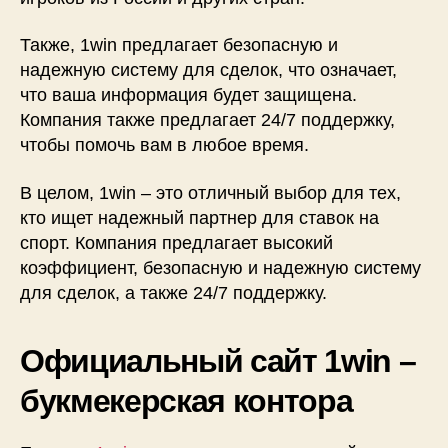
Также, 1win предлагает безопасную и
надежную систему для сделок, что означает,
что ваша информация будет защищена.
Компания также предлагает 24/7 поддержку,
чтобы помочь вам в любое время.
В целом, 1win – это отличный выбор для тех,
кто ищет надежный партнер для ставок на
спорт. Компания предлагает высокий
коэффициент, безопасную и надежную систему
для сделок, а также 24/7 поддержку.
Официальный сайт 1win –
букмекерская контора