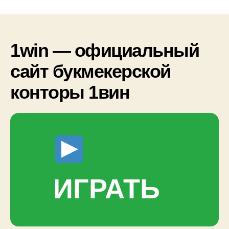
сайт
букмекерской
конторы
1вин.2616
1win — официальный
(3)
сайт букмекерской
へ
の
конторы 1вин
ИГРАТЬ