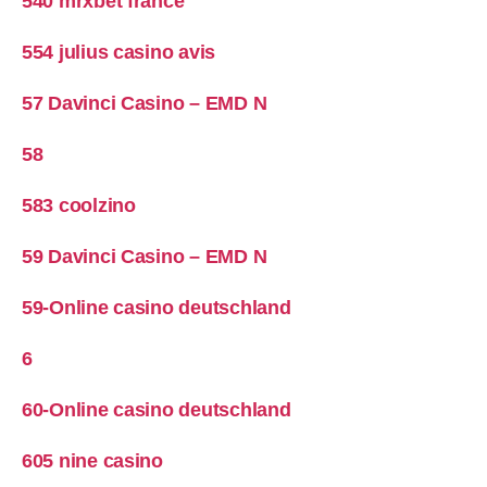
540 mrxbet france
554 julius casino avis
57 Davinci Casino – EMD N
58
583 coolzino
59 Davinci Casino – EMD N
59-Online casino deutschland
6
60-Online casino deutschland
605 nine casino