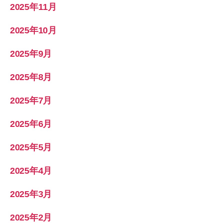
2025年11月
2025年10月
2025年9月
2025年8月
2025年7月
2025年6月
2025年5月
2025年4月
2025年3月
2025年2月