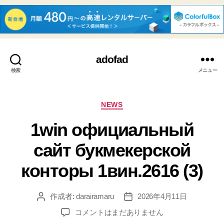
adofad
検索
メニュー
カ
NEWS
テ
1win официальный
ゴ
リ
сайт букмекерской
ー
конторы 1вин.2616 (3)
作成者:
darairamaru
2026年4月11日
投
投
稿
稿
1win
コメントはまだありません
者
日
официальный