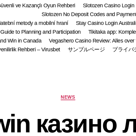
e Güvenli ve Kazançlı Oyun Rehberi
Slotozen Casino Login 
Slotozen No Deposit Codes and Payment 
latební metody a mobilní hraní
Stay Casino Login Austral
l Guide to Planning and Participation
Tikitaka app: Kompl
and Win in Canada
Vegashero Casino Review: Alles over 
enilirlik Rehberi – Virusbet
サンプルページ
プライバ
カ
NEWS
テ
ゴ
win казино 
リ
ー