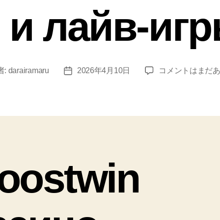
 и лайв-игр
Boostwin
者:
darairamaru
2026年4月10日
コメントはまだ
投
казино
稿
лучшие
日
слоты
и
лайв-
игры.2512
へ
oostwin
の