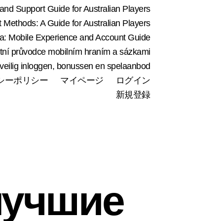
and Support Guide for Australian Players
Methods: A Guide for Australian Players
ia: Mobile Experience and Account Guide
etní průvodce mobilním hraním a sázkami
veilig inloggen, bonussen en spelaanbod
シーポリシー
マイページ
ログイン
新規登録
лучшие