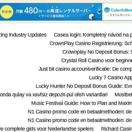
zing Industry Updates
Casea login: Kompletný návod na pr
CrownPlay Casino Registrierung: Schri
Crownplay No Deposit Bonus: S
Crystal Roll Casino voor beginne
Just bit casino accountverificatie: De co
Lucky 7 Casino App
Lucky Hunter No Deposit Bonus Guide: Eve
onda qulay va xavfsiz depozit‑pul olish variantlari
Mostbet
Music Festival Guide: How to Plan and Maxim
N1 Casino promo code en betaalmethoden: de 
N1 Casino promo code en betaalmethoden: de 
e complete gids voor Nederlandse spelers
Richard Casi