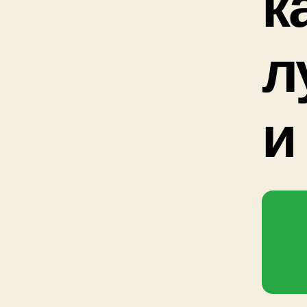
к
л
и