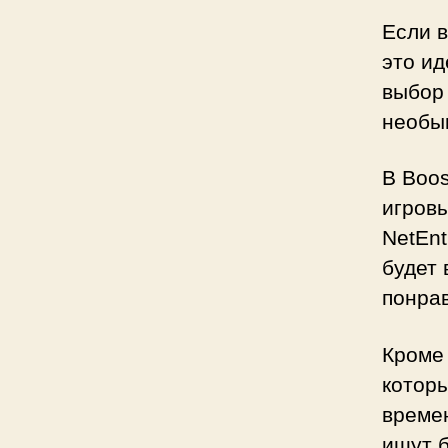
Если в
это ид
выбор 
необы
В Boos
игровы
NetEnt
будет 
понрав
Кроме 
которы
времен
ищут б