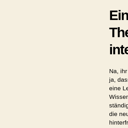
Ei
Th
int
Na, ih
ja, das
eine L
Wissen
ständig
die ne
hinterf