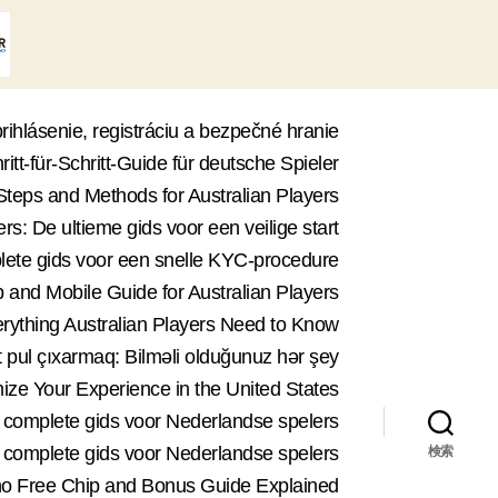
ihlásenie, registráciu a bezpečné hranie
tt‑für‑Schritt‑Guide für deutsche Spieler
teps and Methods for Australian Players
rs: De ultieme gids voor een veilige start
mplete gids voor een snelle KYC-procedure
 and Mobile Guide for Australian Players
rything Australian Players Need to Know
 pul çıxarmaq: Bilməli olduğunuz hər şey
ize Your Experience in the United States
complete gids voor Nederlandse spelers
complete gids voor Nederlandse spelers
検索
no Free Chip and Bonus Guide Explained