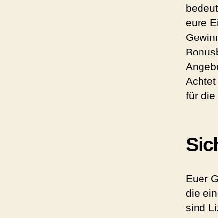
bedeut
eure E
Gewinn
Bonusb
Angebo
Achtet 
für di
Sic
Euer G
die ei
sind L