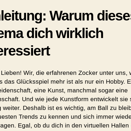
nleitung: Warum diese
ema dich wirklich
eressiert
r Lieben! Wir, die erfahrenen Zocker unter uns,
s das Glücksspiel mehr ist als nur ein Hobby. E
eidenschaft, eine Kunst, manchmal sogar eine
schaft. Und wie jede Kunstform entwickelt sie 
 weiter. Deshalb ist es wichtig, am Ball zu blei
uesten Trends zu kennen und sich immer wiede
ragen. Egal, ob du dich in den virtuellen Hallen