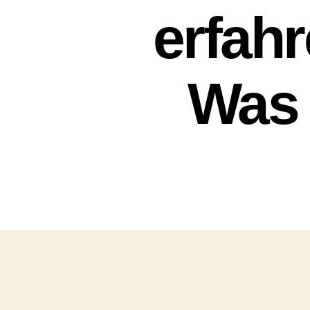
erfahr
Was 