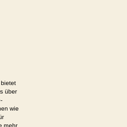
 bietet
ts über
-
men wie
ür
Je mehr