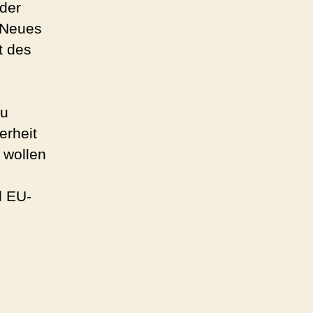
der
 Neues
t des
zu
erheit
 wollen
d EU-