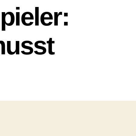
pieler:
musst