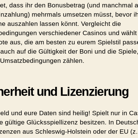
et, dass ihr den Bonusbetrag (und manchmal 
inzahlung) mehrmals umsetzen müsst, bevor i
e auszahlen lassen könnt. Vergleicht die
edingungen verschiedener Casinos und wählt 
te aus, die am besten zu eurem Spielstil pass
auch auf die Gültigkeit der Boni und die Spiele,
e Umsatzbedingungen zählen.
herheit und Lizenzierung
eld und eure Daten sind heilig! Spielt nur in Ca
ne gültige Glücksspiellizenz besitzen. In Deuts
izenzen aus Schleswig-Holstein oder der EU (z.