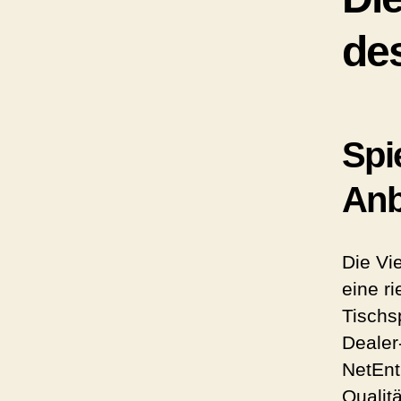
de
Spi
Anb
Die Vie
eine r
Tischs
Dealer
NetEnt
Qualit