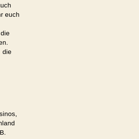
auch
hr euch
die
en.
 die
sinos,
chland
B.