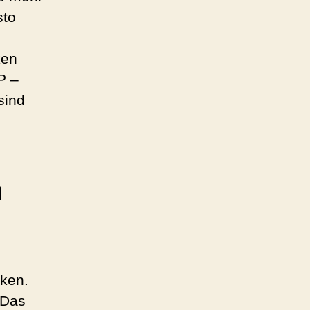
sto
ken
P –
sind
n
ken.
 Das