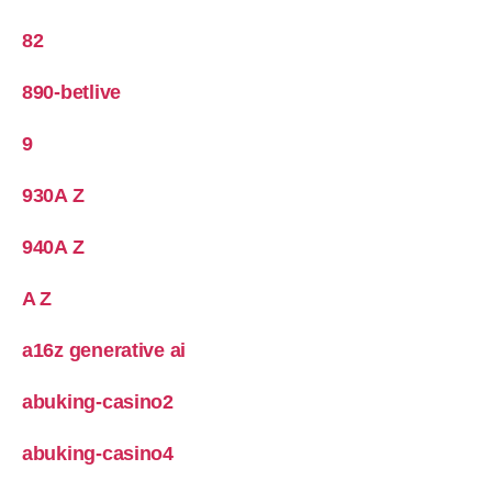
82
890-betlive
9
930A Z
940A Z
A Z
a16z generative ai
abuking-casino2
abuking-casino4