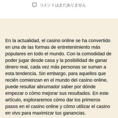
稿
稿
Cómo
コメントはまだありません
者
日
empezar
con
casino
online
y
mejorar
En la actualidad, el casino online se ha convertido
resultados
en una de las formas de entretenimiento más
utilizando
populares en todo el mundo. Con la comodidad de
casino
poder jugar desde casa y la posibilidad de ganar
en
dinero real, cada vez más personas se suman a
vivo
esta tendencia. Sin embargo, para aquellos que
へ
recién comienzan en el mundo del casino online,
の
puede resultar abrumador saber por dónde
empezar o cómo mejorar sus resultados. En este
artículo, exploraremos cómo dar los primeros
pasos en el casino online y cómo utilizar el casino
en vivo para maximizar tus ganancias.