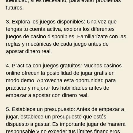
identidad, si es necesario, para evitar problemas
futuros.
3. Explora los juegos disponibles: Una vez que
tengas tu cuenta activa, explora los diferentes
juegos de casino disponibles. Familiarízate con las
reglas y mecánicas de cada juego antes de
apostar dinero real.
4. Practica con juegos gratuitos: Muchos casinos
online ofrecen la posibilidad de jugar gratis en
modo demo. Aprovecha esta oportunidad para
practicar y mejorar tus habilidades antes de
empezar a apostar con dinero real.
5. Establece un presupuesto: Antes de empezar a
jugar, establece un presupuesto que estés
dispuesto a gastar. Es importante jugar de manera
responsable y no exceder tus límites financieros.