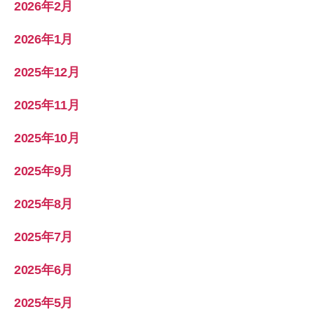
2026年2月
2026年1月
2025年12月
2025年11月
2025年10月
2025年9月
2025年8月
2025年7月
2025年6月
2025年5月