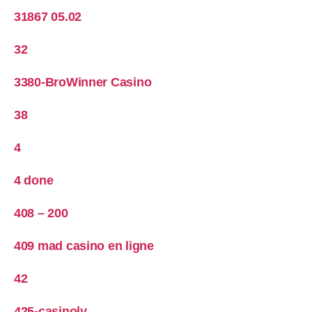
31867 05.02
32
3380-BroWinner Casino
38
4
4 done
408 – 200
409 mad casino en ligne
42
425-casinoly