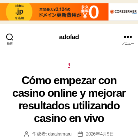
adofad
検索
メニュー
カ
4
テ
Cómo empezar con
ゴ
リ
casino online y mejorar
ー
resultados utilizando
casino en vivo
作成者:
darairamaru
2026年4月9日
投
投