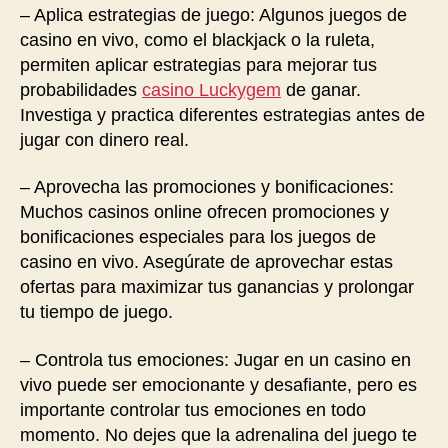
– Aplica estrategias de juego: Algunos juegos de
casino en vivo, como el blackjack o la ruleta,
permiten aplicar estrategias para mejorar tus
probabilidades
casino Luckygem
de ganar.
Investiga y practica diferentes estrategias antes de
jugar con dinero real.
– Aprovecha las promociones y bonificaciones:
Muchos casinos online ofrecen promociones y
bonificaciones especiales para los juegos de
casino en vivo. Asegúrate de aprovechar estas
ofertas para maximizar tus ganancias y prolongar
tu tiempo de juego.
– Controla tus emociones: Jugar en un casino en
vivo puede ser emocionante y desafiante, pero es
importante controlar tus emociones en todo
momento. No dejes que la adrenalina del juego te