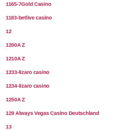
1165-7Gold Casino
1183-betlive casino
12
1200A Z
1210A Z
1233-lizaro casino
1234-lizaro casino
1250A Z
129 Always Vegas Casino Deutschland
13