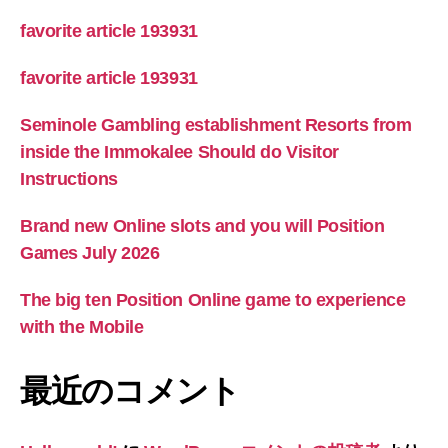
favorite article 193931
favorite article 193931
Seminole Gambling establishment Resorts from
inside the Immokalee Should do Visitor
Instructions
Brand new Online slots and you will Position
Games July 2026
The big ten Position Online game to experience
with the Mobile
最近のコメント