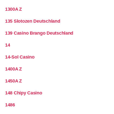
1300A Z
135 Slotozen Deutschland
139 Casino Brango Deutschland
14
14-Sol Casino
1400A Z
1450A Z
148 Chipy Casino
1486