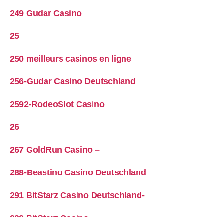
249 Gudar Casino
25
250 meilleurs casinos en ligne
256-Gudar Casino Deutschland
2592-RodeoSlot Casino
26
267 GoldRun Casino –
288-Beastino Casino Deutschland
291 BitStarz Casino Deutschland-