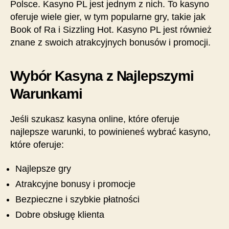
Polsce. Kasyno PL jest jednym z nich. To kasyno
oferuje wiele gier, w tym popularne gry, takie jak
Book of Ra i Sizzling Hot. Kasyno PL jest również
znane z swoich atrakcyjnych bonusów i promocji.
Wybór Kasyna z Najlepszymi
Warunkami
Jeśli szukasz kasyna online, które oferuje
najlepsze warunki, to powinieneś wybrać kasyno,
które oferuje:
Najlepsze gry
Atrakcyjne bonusy i promocje
Bezpieczne i szybkie płatności
Dobre obsługę klienta