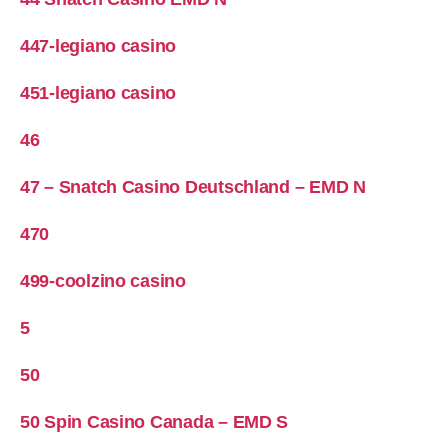
447-legiano casino
451-legiano casino
46
47 – Snatch Casino Deutschland – EMD N
470
499-coolzino casino
5
50
50 Spin Casino Canada – EMD S