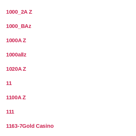
1000_2A Z
1000_BAz
1000A Z
1000allz
1020A Z
11
1100A Z
111
1163-7Gold Casino