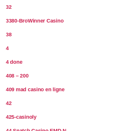
32
3380-BroWinner Casino
38
4
4 done
408 – 200
409 mad casino en ligne
42
425-casinoly
44 Snatch Casino EMD N