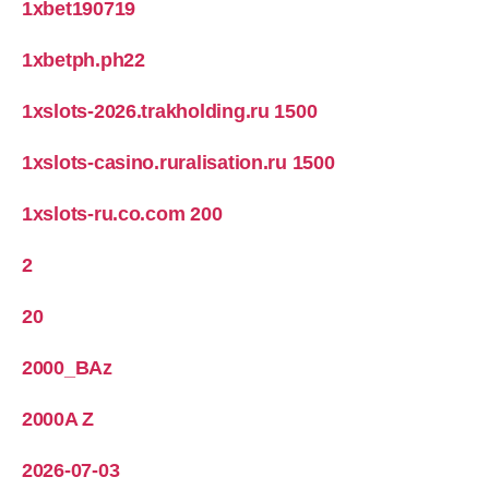
1xbet190719
1xbetph.ph22
1xslots-2026.trakholding.ru 1500
1xslots-casino.ruralisation.ru 1500
1xslots-ru.co.com 200
2
20
2000_BAz
2000A Z
2026-07-03