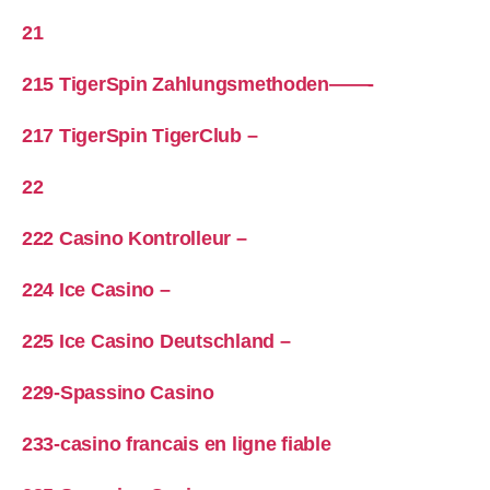
21
215 TigerSpin Zahlungsmethoden——-
217 TigerSpin TigerClub –
22
222 Casino Kontrolleur –
224 Ice Casino –
225 Ice Casino Deutschland –
229-Spassino Casino
233-casino francais en ligne fiable