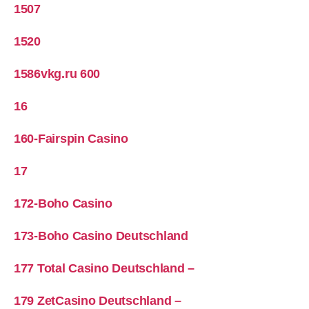
1507
1520
1586vkg.ru 600
16
160-Fairspin Casino
17
172-Boho Casino
173-Boho Casino Deutschland
177 Total Casino Deutschland –
179 ZetCasino Deutschland –