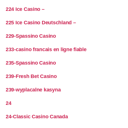
224 Ice Casino –
225 Ice Casino Deutschland –
229-Spassino Casino
233-casino francais en ligne fiable
235-Spassino Casino
239-Fresh Bet Casino
239-wyplacalne kasyna
24
24-Classic Casino Canada