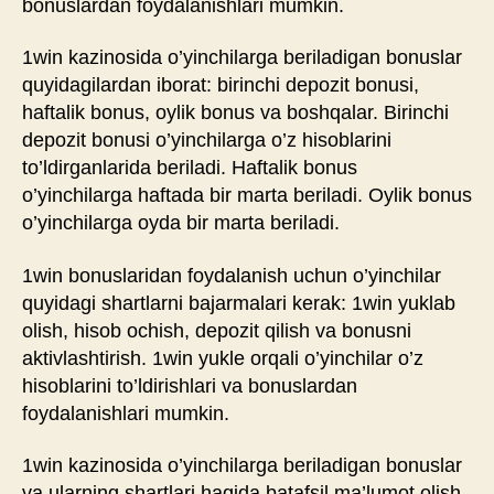
bonuslardan foydalanishlari mumkin.
1win kazinosida o’yinchilarga beriladigan bonuslar
quyidagilardan iborat: birinchi depozit bonusi,
haftalik bonus, oylik bonus va boshqalar. Birinchi
depozit bonusi o’yinchilarga o’z hisoblarini
to’ldirganlarida beriladi. Haftalik bonus
o’yinchilarga haftada bir marta beriladi. Oylik bonus
o’yinchilarga oyda bir marta beriladi.
1win bonuslaridan foydalanish uchun o’yinchilar
quyidagi shartlarni bajarmalari kerak: 1win yuklab
olish, hisob ochish, depozit qilish va bonusni
aktivlashtirish. 1win yukle orqali o’yinchilar o’z
hisoblarini to’ldirishlari va bonuslardan
foydalanishlari mumkin.
1win kazinosida o’yinchilarga beriladigan bonuslar
va ularning shartlari haqida batafsil ma’lumot olish