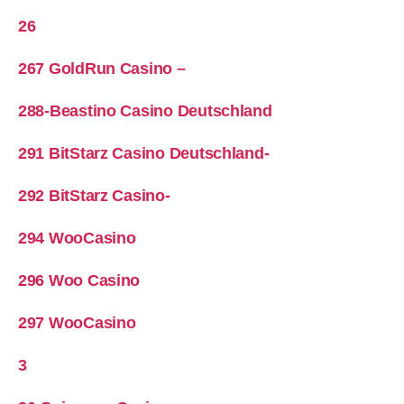
26
267 GoldRun Casino –
288-Beastino Casino Deutschland
291 BitStarz Casino Deutschland-
292 BitStarz Casino-
294 WooCasino
296 Woo Casino
297 WooCasino
3