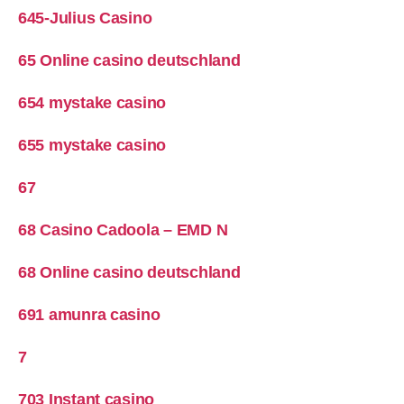
645-Julius Casino
65 Online casino deutschland
654 mystake casino
655 mystake casino
67
68 Casino Cadoola – EMD N
68 Online casino deutschland
691 amunra casino
7
703 Instant casino