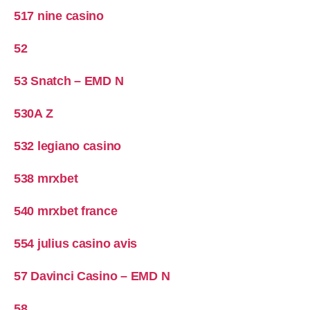
517 nine casino
52
53 Snatch – EMD N
530A Z
532 legiano casino
538 mrxbet
540 mrxbet france
554 julius casino avis
57 Davinci Casino – EMD N
58