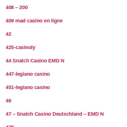
408 – 200
409 mad casino en ligne
42
425-casinoly
44 Snatch Casino EMD N
447-legiano casino
451-legiano casino
46
47 – Snatch Casino Deutschland – EMD N