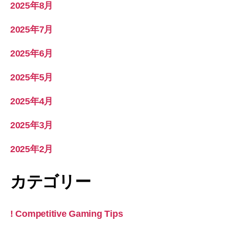
2025年8月
2025年7月
2025年6月
2025年5月
2025年4月
2025年3月
2025年2月
カテゴリー
! Competitive Gaming Tips