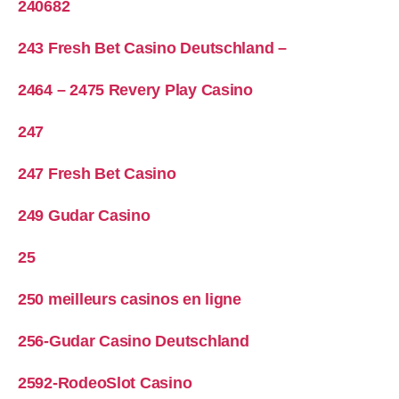
240682
243 Fresh Bet Casino Deutschland –
2464 – 2475 Revery Play Casino
247
247 Fresh Bet Casino
249 Gudar Casino
25
250 meilleurs casinos en ligne
256-Gudar Casino Deutschland
2592-RodeoSlot Casino