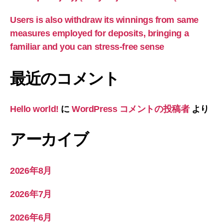
Users is also withdraw its winnings from same
measures employed for deposits, bringing a
familiar and you can stress-free sense
最近のコメント
Hello world!
に
WordPress コメントの投稿者
より
アーカイブ
2026年8月
2026年7月
2026年6月