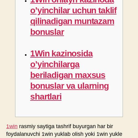
o’yinchilar uchun taklif
qilinadigan muntazam
bonuslar
1Win kazinosida
o’yinchilarga
beriladigan maxsus
bonuslar va ularning
shartlari
1win
rasmiy saytiga tashrif buyurgan har bir
foydalanuvchi 1win yuklab olish yoki 1win yukle