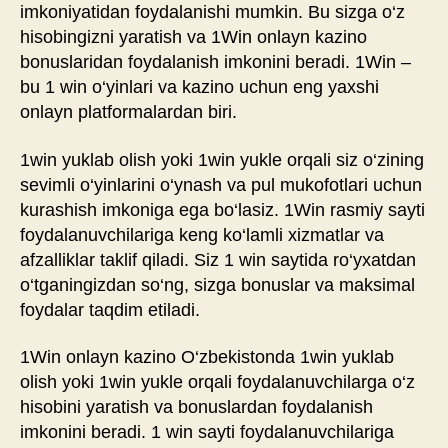
imkoniyatidan foydalanishi mumkin. Bu sizga o‘z
hisobingizni yaratish va 1Win onlayn kazino
bonuslaridan foydalanish imkonini beradi. 1Win –
bu 1 win o‘yinlari va kazino uchun eng yaxshi
onlayn platformalardan biri.
1win yuklab olish yoki 1win yukle orqali siz o‘zining
sevimli o‘yinlarini o‘ynash va pul mukofotlari uchun
kurashish imkoniga ega bo‘lasiz. 1Win rasmiy sayti
foydalanuvchilariga keng ko‘lamli xizmatlar va
afzalliklar taklif qiladi. Siz 1 win saytida ro‘yxatdan
o‘tganingizdan so‘ng, sizga bonuslar va maksimal
foydalar taqdim etiladi.
1Win onlayn kazino O‘zbekistonda 1win yuklab
olish yoki 1win yukle orqali foydalanuvchilarga o‘z
hisobini yaratish va bonuslardan foydalanish
imkonini beradi. 1 win sayti foydalanuvchilariga