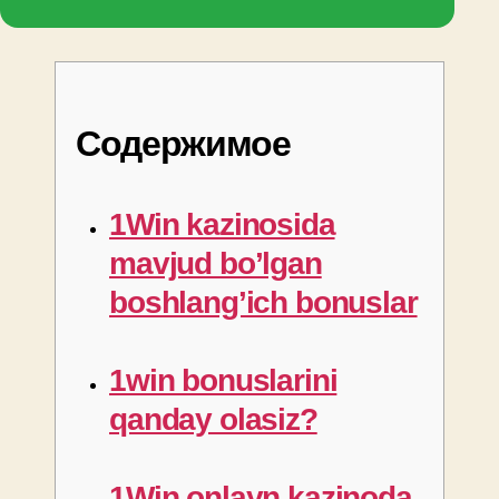
Содержимое
1Win kazinosida
mavjud bo’lgan
boshlang’ich bonuslar
1win bonuslarini
qanday olasiz?
1Win onlayn kazinoda