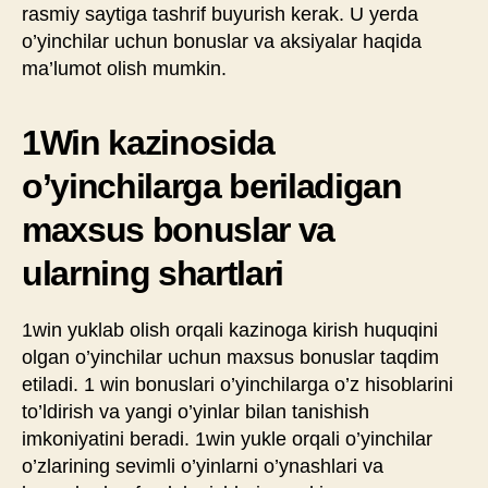
rasmiy saytiga tashrif buyurish kerak. U yerda
o’yinchilar uchun bonuslar va aksiyalar haqida
ma’lumot olish mumkin.
1Win kazinosida
o’yinchilarga beriladigan
maxsus bonuslar va
ularning shartlari
1win yuklab olish orqali kazinoga kirish huquqini
olgan o’yinchilar uchun maxsus bonuslar taqdim
etiladi. 1 win bonuslari o’yinchilarga o’z hisoblarini
to’ldirish va yangi o’yinlar bilan tanishish
imkoniyatini beradi. 1win yukle orqali o’yinchilar
o’zlarining sevimli o’yinlarni o’ynashlari va