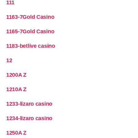
111
1163-7Gold Casino
1165-7Gold Casino
1183-betlive casino
12
1200A Z
1210A Z
1233-lizaro casino
1234-lizaro casino
1250A Z