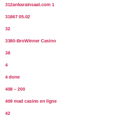
312ankarainsaat.com 1
31867 05.02
32
3380-BroWinner Casino
38
4
4 done
408 – 200
409 mad casino en ligne
42