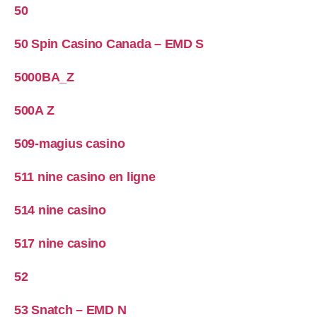
50
50 Spin Casino Canada – EMD S
5000BA_Z
500A Z
509-magius casino
511 nine casino en ligne
514 nine casino
517 nine casino
52
53 Snatch – EMD N