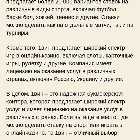
предлагает более 20 000 вариантов ставок на
различные виды спорта, включая футбол,
баскетбол, хоккей, теннис и другие. Ставки
можно сделать как на отдельные матчи, так и на
турниры.
Кроме того, 1вин предлагает широкий спектр
игр в онлайн-казино, включая слоты, карточные
игры, рулетку и другие. Компания имеет
лицензию на оказание услуг в различных
странах, включая Россию, Украину и другие.
В целом, 1вин – это надежная букмекерская
контора, которая предлагает широкий спектр
услуг и имеет лицензию на оказание услуг в
различных странах. Если вы ищете место, где
можно сделать ставку на спорт или играть в
онлайн-казино, то 1вин – отличный выбор.