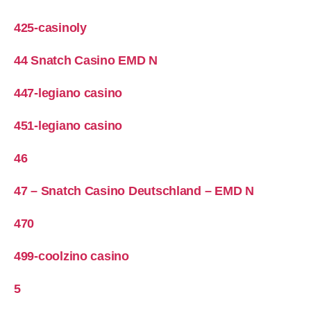
425-casinoly
44 Snatch Casino EMD N
447-legiano casino
451-legiano casino
46
47 – Snatch Casino Deutschland – EMD N
470
499-coolzino casino
5