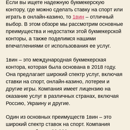
Если вы ищете надежную букмекерскую
контору, где можно сделать ставку на спорт или
играть в онлайн-казино, то
1вин
– отличный
выбор. В этом обзоре мы рассмотрим основные
преимущества и недостатки этой букмекерской
конторы, а также поделимся нашими
впечатлениями от использования ее услуг.
1вин – это международная букмекерская
контора, которая была основана в 2018 году.
Она предлагает широкий спектр услуг, включая
ставки на спорт, онлайн-казино, лотереи и
другие игры. Компания имеет лицензию на
оказание услуг в различных странах, включая
Россию, Украину и другие.
Один из основных преимуществ 1вин – это
широкий спектр ставок на спорт. Компания