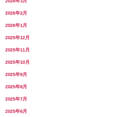
2026年3月
2026年2月
2026年1月
2025年12月
2025年11月
2025年10月
2025年9月
2025年8月
2025年7月
2025年6月