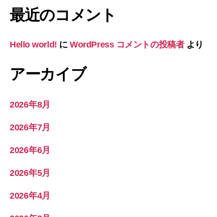
最近のコメント
Hello world!
に
WordPress コメントの投稿者
より
アーカイブ
2026年8月
2026年7月
2026年6月
2026年5月
2026年4月