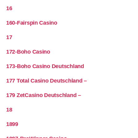
16
160-Fairspin Casino
17
172-Boho Casino
173-Boho Casino Deutschland
177 Total Casino Deutschland –
179 ZetCasino Deutschland –
18
1899