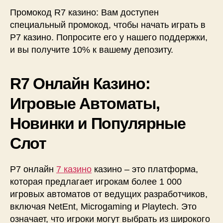
Промокод R7 казино: Вам доступен
специальный промокод, чтобы начать играть в
Р7 казино. Попросите его у нашего поддержки,
и вы получите 10% к вашему депозиту.
R7 Онлайн Казино:
Игровые Автоматы,
Новинки и Популярные
Слот
Р7 онлайн
7 казино
казино – это платформа,
которая предлагает игрокам более 1 000
игровых автоматов от ведущих разработчиков,
включая NetEnt, Microgaming и Playtech. Это
означает, что игроки могут выбрать из широкого