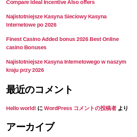
Compare Ideal Incentive Also offers
Najistotniejsze Kasyna Sieciowy Kasyna
Internetowe po 2026
Finest Casino Added bonus 2026 Best Online
casino Bonuses
Najistotniejsze Kasyna Internetowego w naszym
kraju przy 2026
最近のコメント
Hello world!
に
WordPress コメントの投稿者
より
アーカイブ