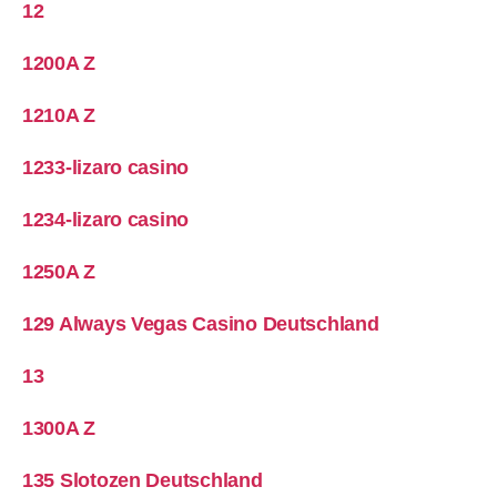
12
1200A Z
1210A Z
1233-lizaro casino
1234-lizaro casino
1250A Z
129 Always Vegas Casino Deutschland
13
1300A Z
135 Slotozen Deutschland