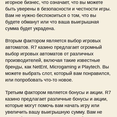
игорное бизнес, что означает, что вы можете
быть уверены в безопасности и честности игры.
Вам не нужно беспокоиться о том, что вы
будете обманут или что ваша выигрышная
сумма будет украдена.
Вторым фактором является выбор игровых
автоматов. R7 казино предлагает огромный
выбор игровых автоматов от различных
производителей, включая такие известные
бренды, как NetEnt, Microgaming и Playtech. Вы
можете выбрать слот, который вам понравился,
или попробовать что-то новое.
Третьим фактором является бонусы и акции. R7
казино предлагает различные бонусы и акции,
которые могут помочь вам начать игру или
увеличить вашу выигрышную сумму. Вам не