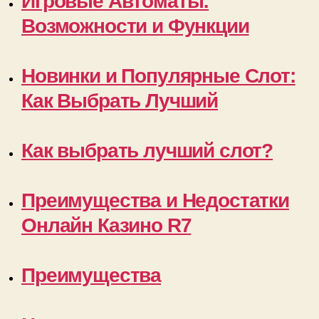
Игровые Автоматы:
Возможности и Функции
Новинки и Популярные Слот:
Как Выбрать Лучший
Как выбрать лучший слот?
Преимущества и Недостатки
Онлайн Казино R7
Преимущества