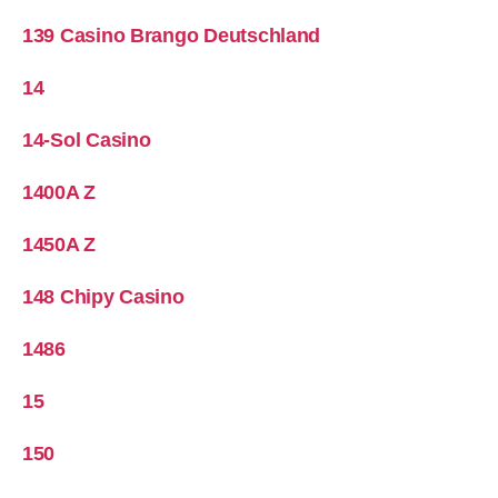
139 Casino Brango Deutschland
14
14-Sol Casino
1400A Z
1450A Z
148 Chipy Casino
1486
15
150