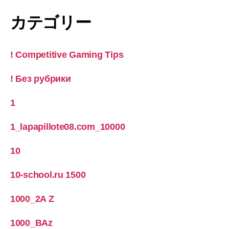
カテゴリー
! Competitive Gaming Tips
! Без рубрики
1
1_lapapillote08.com_10000
10
10-school.ru 1500
1000_2A Z
1000_BAz