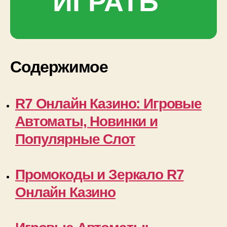
ИГРАТЬ
Содержимое
R7 Онлайн Казино: Игровые
Автоматы, Новинки и
Популярные Слот
Промокоды и Зеркало R7
Онлайн Казино