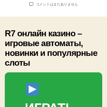
稿
稿
R7
コメントはまだありません
者
日
онлайн
казино
игровые
автоматы
новинки
R7 онлайн казино –
и
игровые автоматы,
популярные
слоты.4297
новинки и популярные
へ
の
слоты