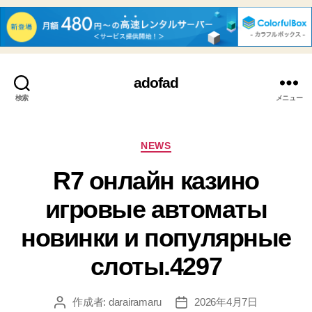
adofad
検索
メニュー
カ
NEWS
テ
R7 онлайн казино
ゴ
リ
игровые автоматы
ー
новинки и популярные
слоты.4297
作成者:
darairamaru
2026年4月7日
投
投