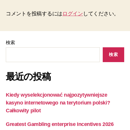
コメントを投稿するには
ログイン
してください。
検索
検索
最近の投稿
Kiedy wyselekcjonować najpozytywniejsze
kasyno internetowego na terytorium polski?
Całkowity pilot
Greatest Gambling enterprise Incentives 2026