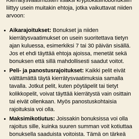
liittyy usein muitakin ehtoja, jotka vaikuttavat niiden
arvoon:
Aikarajoitukset:
Bonukset ja niiden
kierrätysvaatimukset on usein suoritettava tietyn
ajan kuluessa, esimerkiksi 7 tai 30 päivän sisällä.
Jos et ehdi täyttää ehtoja ajoissa, menetät sekä
bonuksen että sillä mahdollisesti saadut voitot.
Peli- ja panostusrajoitukset:
Kaikki pelit eivät
välttämättä täytä kierrätysvaatimuksia samalla
tavalla. Jotkut pelit, kuten pöytäpelit tai tietyt
kolikkopelit, voivat täyttää kierrätystä vain osittain
tai eivät ollenkaan. Myös panostuskohtaisia
rajoituksia voi olla.
Maksimikotiutus:
Joissakin bonuksissa voi olla
rajoitus sille, kuinka suuren summan voit kotiuttaa
bonuksella saaduista voitoista. Tämä on tärkeä