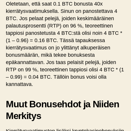
Oletetaan, että saat 0.1 BTC bonusta 40x
kierrätysvaatimuksella. Sinun on panostettava 4
BTC. Jos pelaat pelejä, joiden keskimääräinen
palautusprosentti (RTP) on 96 %, teoreettinen
tappiosi panostetusta 4 BTC:stä olisi noin 4 BTC *
(1 – 0.96) = 0.16 BTC. Tässä tapauksessa
kierrätysvaatimus on jo ylittänyt alkuperäisen
bonusmäärän, mikä tekee bonuksesta
epäkannattavan. Jos taas pelaisit pelejä, joiden
RTP on 99 %, teoreettinen tappiosi olisi 4 BTC * (1
– 0.99) = 0.04 BTC. Tällöin bonus voisi olla
kannattava.
Muut Bonusehdot ja Niiden
Merkitys
Kierrätysvaatimusten lisäksi kryptokasinobonuksiin