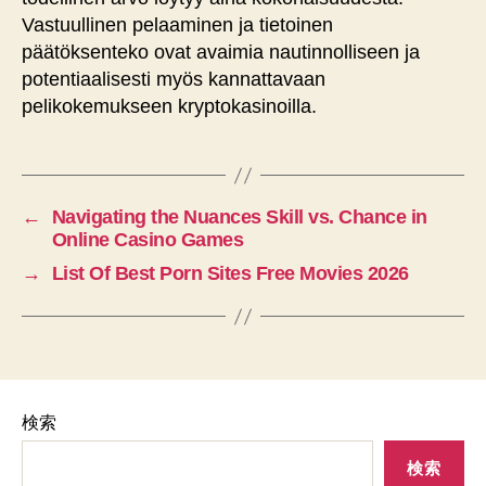
Vastuullinen pelaaminen ja tietoinen
päätöksenteko ovat avaimia nautinnolliseen ja
potentiaalisesti myös kannattavaan
pelikokemukseen kryptokasinoilla.
←
Navigating the Nuances Skill vs. Chance in
Online Casino Games
→
List Of Best Porn Sites Free Movies 2026
検索
検索