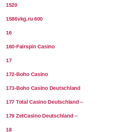
1520
1586vkg.ru 600
16
160-Fairspin Casino
17
172-Boho Casino
173-Boho Casino Deutschland
177 Total Casino Deutschland –
179 ZetCasino Deutschland –
18