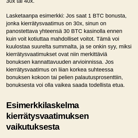
30x tai 40x.
Lasketaanpa esimerkki: Jos saat 1 BTC bonusta,
jonka kierrätysvaatimus on 30x, sinun on
panostettava yhteensä 30 BTC kasinolla ennen
kuin voit kotiuttaa mahdolliset voitot. Tämä voi
kuulostaa suurelta summalta, ja se onkin syy, miksi
kierrätysvaatimukset ovat niin merkittäviä
bonuksen kannattavuuden arvioinnissa. Jos
kierrätysvaatimus on liian korkea suhteessa
bonuksen kokoon tai pelien palautusprosenttiin,
bonuksesta voi olla vaikea saada todellista etua.
Esimerkkilaskelma
kierrätysvaatimuksen
vaikutuksesta