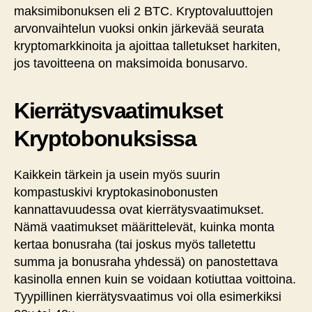
maksimibonuksen eli 2 BTC. Kryptovaluuttojen
arvonvaihtelun vuoksi onkin järkevää seurata
kryptomarkkinoita ja ajoittaa talletukset harkiten,
jos tavoitteena on maksimoida bonusarvo.
Kierrätysvaatimukset
Kryptobonuksissa
Kaikkein tärkein ja usein myös suurin
kompastuskivi kryptokasinobonusten
kannattavuudessa ovat kierrätysvaatimukset.
Nämä vaatimukset määrittelevät, kuinka monta
kertaa bonusraha (tai joskus myös talletettu
summa ja bonusraha yhdessä) on panostettava
kasinolla ennen kuin se voidaan kotiuttaa voittoina.
Tyypillinen kierrätysvaatimus voi olla esimerkiksi