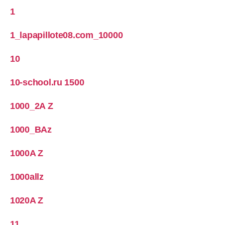
1
1_lapapillote08.com_10000
10
10-school.ru 1500
1000_2A Z
1000_BAz
1000A Z
1000allz
1020A Z
11