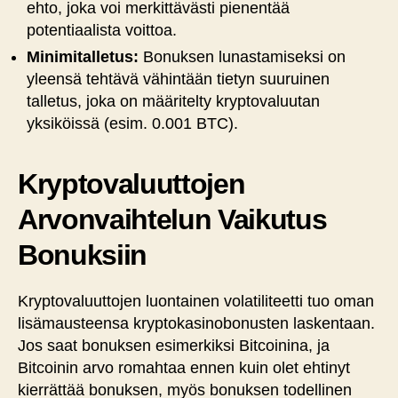
ehto, joka voi merkittävästi pienentää
potentiaalista voittoa.
Minimitalletus:
Bonuksen lunastamiseksi on
yleensä tehtävä vähintään tietyn suuruinen
talletus, joka on määritelty kryptovaluutan
yksiköissä (esim. 0.001 BTC).
Kryptovaluuttojen
Arvonvaihtelun Vaikutus
Bonuksiin
Kryptovaluuttojen luontainen volatiliteetti tuo oman
lisämausteensa kryptokasinobonusten laskentaan.
Jos saat bonuksen esimerkiksi Bitcoinina, ja
Bitcoinin arvo romahtaa ennen kuin olet ehtinyt
kierrättää bonuksen, myös bonuksen todellinen