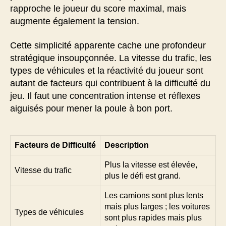
rapproche le joueur du score maximal, mais
augmente également la tension.
Cette simplicité apparente cache une profondeur
stratégique insoupçonnée. La vitesse du trafic, les
types de véhicules et la réactivité du joueur sont
autant de facteurs qui contribuent à la difficulté du
jeu. Il faut une concentration intense et réflexes
aiguisés pour mener la poule à bon port.
Facteurs de Difficulté
Description
Plus la vitesse est élevée,
Vitesse du trafic
plus le défi est grand.
Les camions sont plus lents
mais plus larges ; les voitures
Types de véhicules
sont plus rapides mais plus