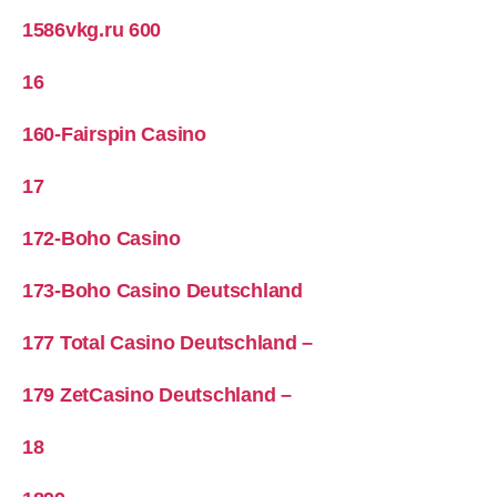
1586vkg.ru 600
16
160-Fairspin Casino
17
172-Boho Casino
173-Boho Casino Deutschland
177 Total Casino Deutschland –
179 ZetCasino Deutschland –
18