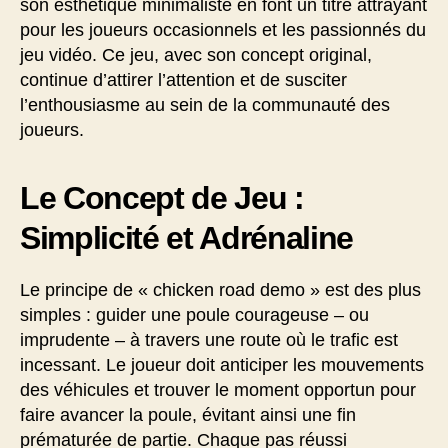
son esthétique minimaliste en font un titre attrayant
pour les joueurs occasionnels et les passionnés du
jeu vidéo. Ce jeu, avec son concept original,
continue d’attirer l’attention et de susciter
l’enthousiasme au sein de la communauté des
joueurs.
Le Concept de Jeu :
Simplicité et Adrénaline
Le principe de « chicken road demo » est des plus
simples : guider une poule courageuse – ou
imprudente – à travers une route où le trafic est
incessant. Le joueur doit anticiper les mouvements
des véhicules et trouver le moment opportun pour
faire avancer la poule, évitant ainsi une fin
prématurée de partie. Chaque pas réussi