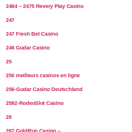
2464 – 2475 Revery Play Casino
247
247 Fresh Bet Casino
249 Gudar Casino
25
250 meilleurs casinos en ligne
256-Gudar Casino Deutschland
2592-RodeoSlot Casino
26
267 GoldRun Casino –