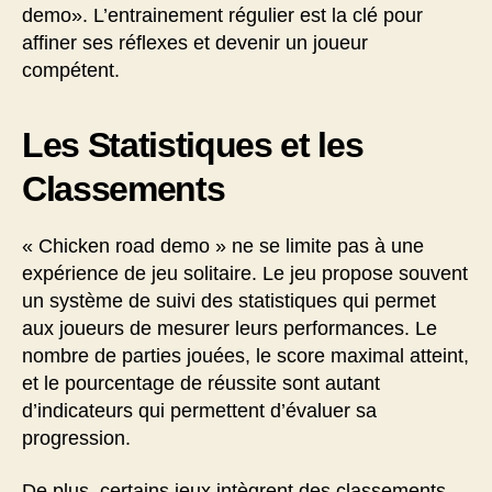
demo». L’entrainement régulier est la clé pour
affiner ses réflexes et devenir un joueur
compétent.
Les Statistiques et les
Classements
« Chicken road demo » ne se limite pas à une
expérience de jeu solitaire. Le jeu propose souvent
un système de suivi des statistiques qui permet
aux joueurs de mesurer leurs performances. Le
nombre de parties jouées, le score maximal atteint,
et le pourcentage de réussite sont autant
d’indicateurs qui permettent d’évaluer sa
progression.
De plus, certains jeux intègrent des classements