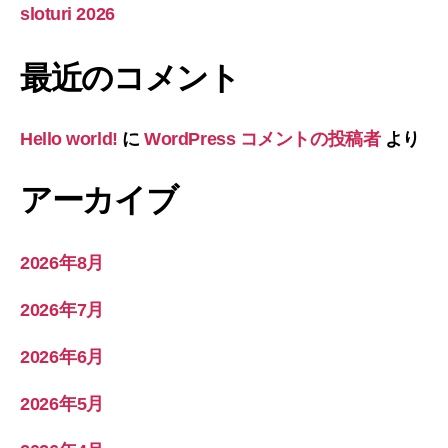
sloturi 2026
最近のコメント
Hello world!
に
WordPress コメントの投稿者
より
アーカイブ
2026年8月
2026年7月
2026年6月
2026年5月