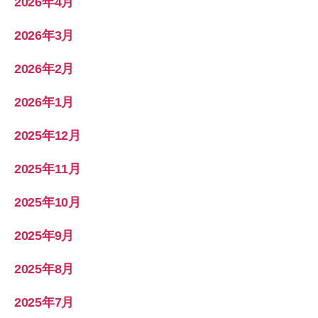
2026年4月
2026年3月
2026年2月
2026年1月
2025年12月
2025年11月
2025年10月
2025年9月
2025年8月
2025年7月