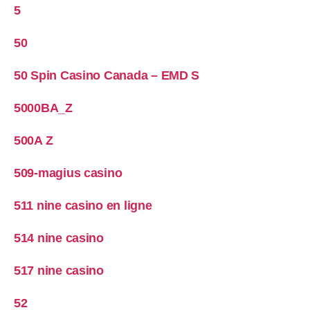
5
50
50 Spin Casino Canada – EMD S
5000BA_Z
500A Z
509-magius casino
511 nine casino en ligne
514 nine casino
517 nine casino
52