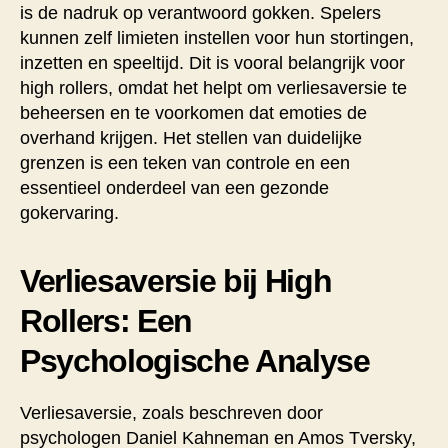
is de nadruk op verantwoord gokken. Spelers
kunnen zelf limieten instellen voor hun stortingen,
inzetten en speeltijd. Dit is vooral belangrijk voor
high rollers, omdat het helpt om verliesaversie te
beheersen en te voorkomen dat emoties de
overhand krijgen. Het stellen van duidelijke
grenzen is een teken van controle en een
essentieel onderdeel van een gezonde
gokervaring.
Verliesaversie bij High
Rollers: Een
Psychologische Analyse
Verliesaversie, zoals beschreven door
psychologen Daniel Kahneman en Amos Tversky,