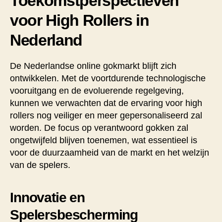
Toekomstperspectieven
voor High Rollers in
Nederland
De Nederlandse online gokmarkt blijft zich
ontwikkelen. Met de voortdurende technologische
vooruitgang en de evoluerende regelgeving,
kunnen we verwachten dat de ervaring voor high
rollers nog veiliger en meer gepersonaliseerd zal
worden. De focus op verantwoord gokken zal
ongetwijfeld blijven toenemen, wat essentieel is
voor de duurzaamheid van de markt en het welzijn
van de spelers.
Innovatie en
Spelersbescherming