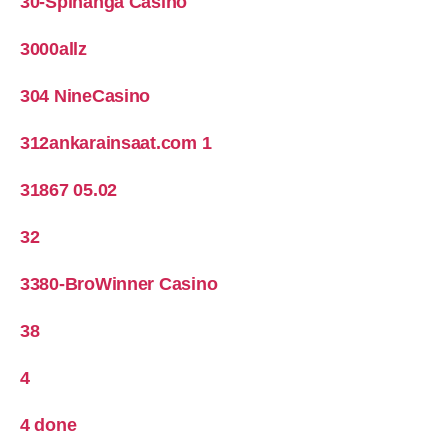
30-Spinanga Casino
3000allz
304 NineCasino
312ankarainsaat.com 1
31867 05.02
32
3380-BroWinner Casino
38
4
4 done