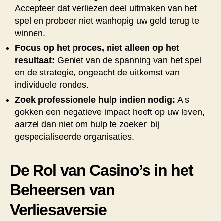
Accepteer dat verliezen deel uitmaken van het
spel en probeer niet wanhopig uw geld terug te
winnen.
Focus op het proces, niet alleen op het
resultaat:
Geniet van de spanning van het spel
en de strategie, ongeacht de uitkomst van
individuele rondes.
Zoek professionele hulp indien nodig:
Als
gokken een negatieve impact heeft op uw leven,
aarzel dan niet om hulp te zoeken bij
gespecialiseerde organisaties.
De Rol van Casino’s in het
Beheersen van
Verliesaversie