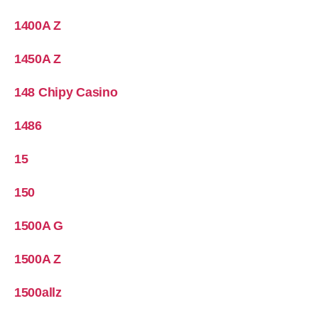
1400A Z
1450A Z
148 Chipy Casino
1486
15
150
1500A G
1500A Z
1500allz