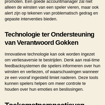
promoten. Een goede accountmanager zal niet
alleen de winsten van een speler vieren, maar ook
alert zijn op tekenen van problematisch gedrag en
gepaste interventies bieden.
Technologie ter Ondersteuning
van Verantwoord Gokken
Innovatieve technologie kan ook worden ingezet
om verliesaversie te bestrijden. Denk aan real-time
feedbacksystemen die spelers informeren over hun
winsten en verliezen, of waarschuwingen wanneer
ze een vooraf ingesteld limiet naderen. Deze tools
kunnen spelers helpen om meer controle te
houden over hun emoties en beslissingen.