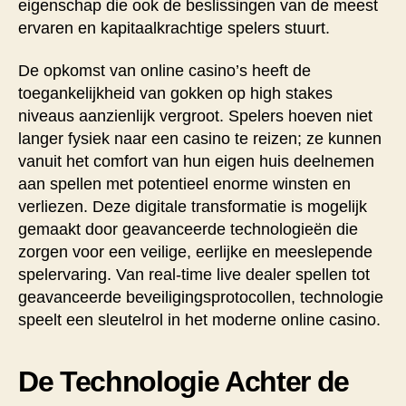
eigenschap die ook de beslissingen van de meest
ervaren en kapitaalkrachtige spelers stuurt.
De opkomst van online casino’s heeft de
toegankelijkheid van gokken op high stakes
niveaus aanzienlijk vergroot. Spelers hoeven niet
langer fysiek naar een casino te reizen; ze kunnen
vanuit het comfort van hun eigen huis deelnemen
aan spellen met potentieel enorme winsten en
verliezen. Deze digitale transformatie is mogelijk
gemaakt door geavanceerde technologieën die
zorgen voor een veilige, eerlijke en meeslepende
spelervaring. Van real-time live dealer spellen tot
geavanceerde beveiligingsprotocollen, technologie
speelt een sleutelrol in het moderne online casino.
De Technologie Achter de