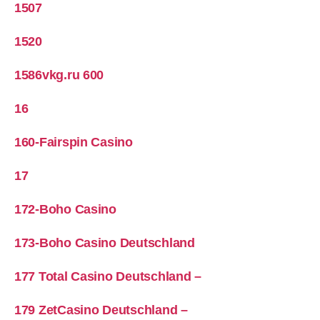
1507
1520
1586vkg.ru 600
16
160-Fairspin Casino
17
172-Boho Casino
173-Boho Casino Deutschland
177 Total Casino Deutschland –
179 ZetCasino Deutschland –