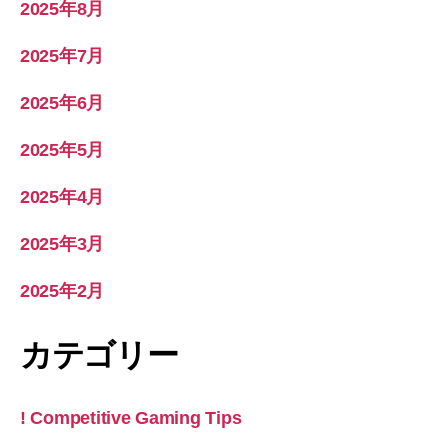
2025年8月
2025年7月
2025年6月
2025年5月
2025年4月
2025年3月
2025年2月
カテゴリー
! Competitive Gaming Tips