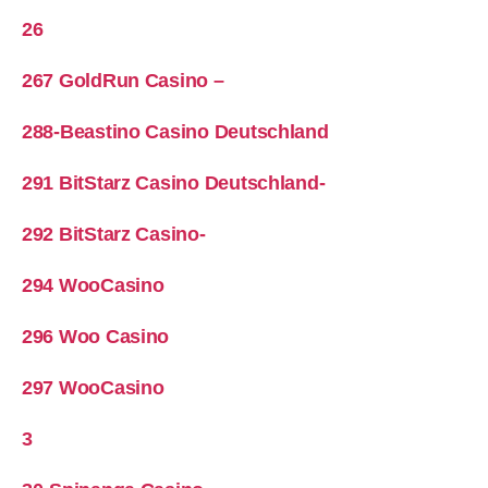
26
267 GoldRun Casino –
288-Beastino Casino Deutschland
291 BitStarz Casino Deutschland-
292 BitStarz Casino-
294 WooCasino
296 Woo Casino
297 WooCasino
3