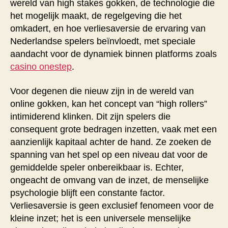
wereld van high stakes gokken, de technologie die
het mogelijk maakt, de regelgeving die het
omkadert, en hoe verliesaversie de ervaring van
Nederlandse spelers beïnvloedt, met speciale
aandacht voor de dynamiek binnen platforms zoals
casino onestep
.
Voor degenen die nieuw zijn in de wereld van
online gokken, kan het concept van “high rollers”
intimiderend klinken. Dit zijn spelers die
consequent grote bedragen inzetten, vaak met een
aanzienlijk kapitaal achter de hand. Ze zoeken de
spanning van het spel op een niveau dat voor de
gemiddelde speler onbereikbaar is. Echter,
ongeacht de omvang van de inzet, de menselijke
psychologie blijft een constante factor.
Verliesaversie is geen exclusief fenomeen voor de
kleine inzet; het is een universele menselijke