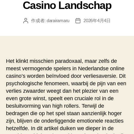
Casino Landschap
作成者:
darairamaru
2026年4月4日
投
投
稿
稿
者
日
Het klinkt misschien paradoxaal, maar zelfs de
meest vermogende spelers in Nederlandse online
casino’s worden beïnvloed door verliesaversie. Dit
psychologische fenomeen, waarbij de pijn van een
verlies zwaarder weegt dan het plezier van een
even grote winst, speelt een cruciale rol in de
besluitvorming van high rollers. Terwijl de
bedragen die op het spel staan aanzienlijk hoger
zijn, blijven de onderliggende emotionele reacties
hetzelfde. In dit artikel duiken we dieper in de