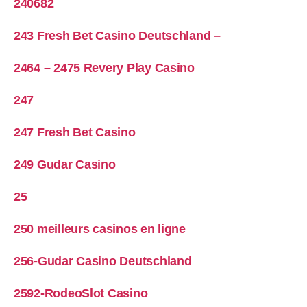
240682
243 Fresh Bet Casino Deutschland –
2464 – 2475 Revery Play Casino
247
247 Fresh Bet Casino
249 Gudar Casino
25
250 meilleurs casinos en ligne
256-Gudar Casino Deutschland
2592-RodeoSlot Casino