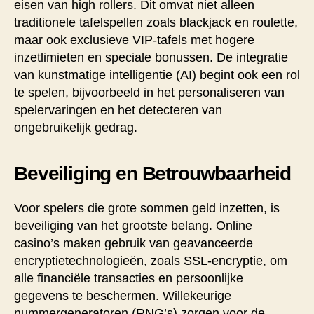
eisen van high rollers. Dit omvat niet alleen
traditionele tafelspellen zoals blackjack en roulette,
maar ook exclusieve VIP-tafels met hogere
inzetlimieten en speciale bonussen. De integratie
van kunstmatige intelligentie (AI) begint ook een rol
te spelen, bijvoorbeeld in het personaliseren van
spelervaringen en het detecteren van
ongebruikelijk gedrag.
Beveiliging en Betrouwbaarheid
Voor spelers die grote sommen geld inzetten, is
beveiliging van het grootste belang. Online
casino’s maken gebruik van geavanceerde
encryptietechnologieën, zoals SSL-encryptie, om
alle financiële transacties en persoonlijke
gegevens te beschermen. Willekeurige
nummergeneratoren (RNG’s) zorgen voor de