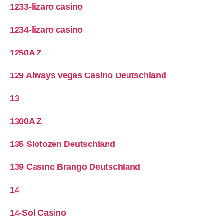
1233-lizaro casino
1234-lizaro casino
1250A Z
129 Always Vegas Casino Deutschland
13
1300A Z
135 Slotozen Deutschland
139 Casino Brango Deutschland
14
14-Sol Casino