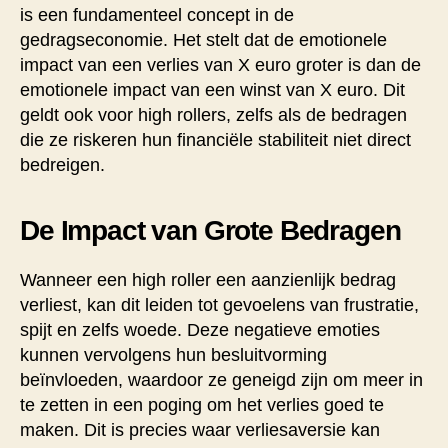
is een fundamenteel concept in de
gedragseconomie. Het stelt dat de emotionele
impact van een verlies van X euro groter is dan de
emotionele impact van een winst van X euro. Dit
geldt ook voor high rollers, zelfs als de bedragen
die ze riskeren hun financiële stabiliteit niet direct
bedreigen.
De Impact van Grote Bedragen
Wanneer een high roller een aanzienlijk bedrag
verliest, kan dit leiden tot gevoelens van frustratie,
spijt en zelfs woede. Deze negatieve emoties
kunnen vervolgens hun besluitvorming
beïnvloeden, waardoor ze geneigd zijn om meer in
te zetten in een poging om het verlies goed te
maken. Dit is precies waar verliesaversie kan