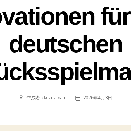
vationen fü
deutschen
ücksspielma
作成者:
darairamaru
2026年4月3日
投
投
稿
稿
者
日