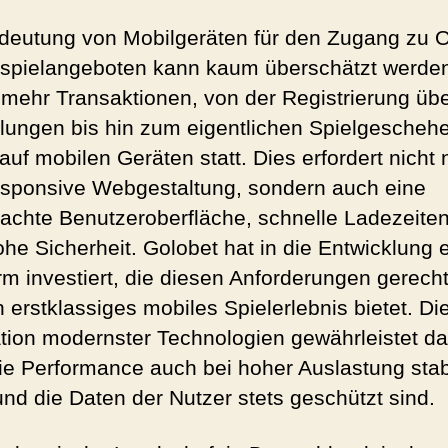
deutung von Mobilgeräten für den Zugang zu O
spielangeboten kann kaum überschätzt werde
mehr Transaktionen, von der Registrierung üb
lungen bis hin zum eigentlichen Spielgescheh
auf mobilen Geräten statt. Dies erfordert nicht 
esponsive Webgestaltung, sondern auch eine
achte Benutzeroberfläche, schnelle Ladezeite
ohe Sicherheit. Golobet hat in die Entwicklung 
orm investiert, die diesen Anforderungen gerecht
 erstklassiges mobiles Spielerlebnis bietet. Di
ation modernster Technologien gewährleistet da
ie Performance auch bei hoher Auslastung stab
 und die Daten der Nutzer stets geschützt sind.