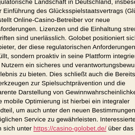
gulatorische Landschaft in Deutschland, insbe
er Einführung des Glücksspielstaatsvertrags (Gl
stellt Online-Casino-Betreiber vor neue
forderungen. Lizenzen und die Einhaltung stre
iften sind unerlässlich. Golobet positioniert sic
bieter, der diese regulatorischen Anforderungen
üllt, sondern proaktiv in seine Plattform integrie
 Nutzern ein sicheres und verantwortungsbewu
lebnis zu bieten. Dies schließt auch die Bereits
rkzeugen zur Spielsuchtprävention und die
arente Darstellung von Gewinnwahrscheinlichk
e mobile Optimierung ist hierbei ein integraler
dteil, um auch unter den neuen Bestimmunge
glichen Service zu gewährleisten. Interessiert
 sich unter
https://casino-golobet.de/
über das