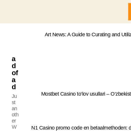
Art News: A Guide to Curating and Utili
a
d
of
a
d
Mostbet Casino to‘lov usullari – O‘zbekist
Ju
st
an
oth
er
W
N1 Casino promo code en betaalmethoden: d