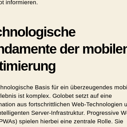
t informieren.
chnologische
ndamente der mobile
timierung
chnologische Basis für ein überzeugendes mobi
lebnis ist komplex. Golobet setzt auf eine
ation aus fortschrittlichen Web-Technologien 
ntelligenten Server-Infrastruktur. Progressive 
PWAs) spielen hierbei eine zentrale Rolle. Sie