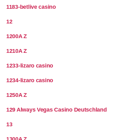
1183-betlive casino
12
1200A Z
1210A Z
1233-lizaro casino
1234-lizaro casino
1250A Z
129 Always Vegas Casino Deutschland
13
1300A Z