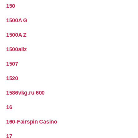
150
1500A G
1500A Z
1500allz
1507
1520
1586vkg.ru 600
16
160-Fairspin Casino
17