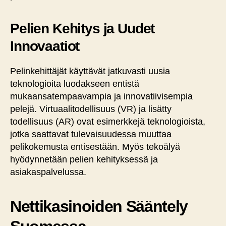
Pelien Kehitys ja Uudet
Innovaatiot
Pelinkehittäjät käyttävät jatkuvasti uusia
teknologioita luodakseen entistä
mukaansatempaavampia ja innovatiivisempia
pelejä. Virtuaalitodellisuus (VR) ja lisätty
todellisuus (AR) ovat esimerkkejä teknologioista,
jotka saattavat tulevaisuudessa muuttaa
pelikokemusta entisestään. Myös tekoälyä
hyödynnetään pelien kehityksessä ja
asiakaspalvelussa.
Nettikasinoiden Sääntely