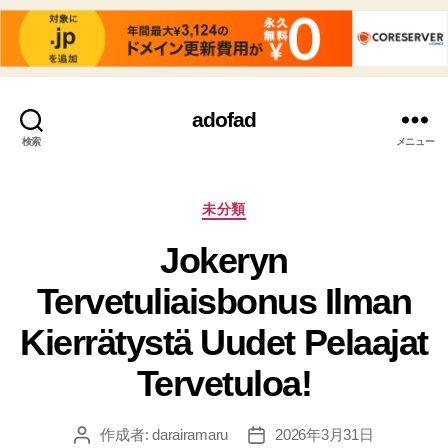
adofad
検索
メニュー
カ
未分類
テ
Jokeryn
ゴ
リ
Tervetuliaisbonus Ilman
ー
Kierrätystä Uudet Pelaajat
Tervetuloa!
作成者:
darairamaru
2026年3月31日
投
投