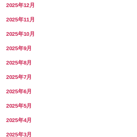
2025年12月
2025年11月
2025年10月
2025年9月
2025年8月
2025年7月
2025年6月
2025年5月
2025年4月
2025年3月