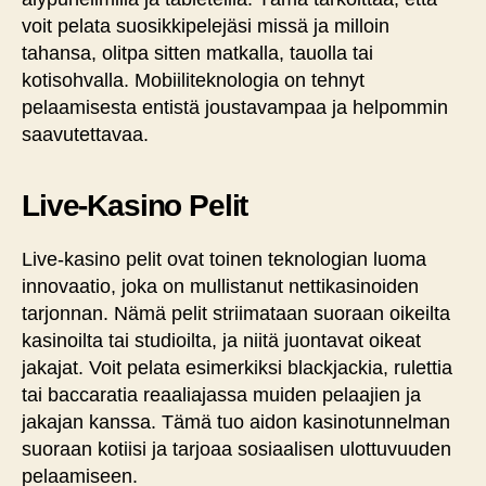
voit pelata suosikkipelejäsi missä ja milloin
tahansa, olitpa sitten matkalla, tauolla tai
kotisohvalla. Mobiiliteknologia on tehnyt
pelaamisesta entistä joustavampaa ja helpommin
saavutettavaa.
Live-Kasino Pelit
Live-kasino pelit ovat toinen teknologian luoma
innovaatio, joka on mullistanut nettikasinoiden
tarjonnan. Nämä pelit striimataan suoraan oikeilta
kasinoilta tai studioilta, ja niitä juontavat oikeat
jakajat. Voit pelata esimerkiksi blackjackia, rulettia
tai baccaratia reaaliajassa muiden pelaajien ja
jakajan kanssa. Tämä tuo aidon kasinotunnelman
suoraan kotiisi ja tarjoaa sosiaalisen ulottuvuuden
pelaamiseen.