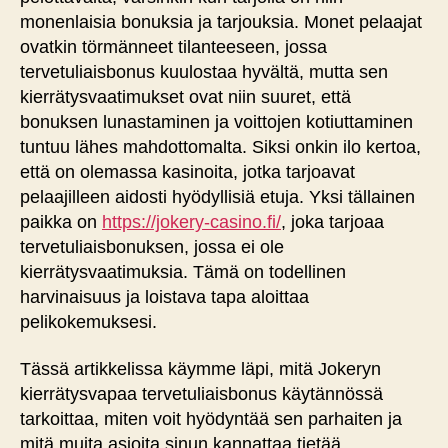
monenlaisia bonuksia ja tarjouksia. Monet pelaajat
ovatkin törmänneet tilanteeseen, jossa
tervetuliaisbonus kuulostaa hyvältä, mutta sen
kierrätysvaatimukset ovat niin suuret, että
bonuksen lunastaminen ja voittojen kotiuttaminen
tuntuu lähes mahdottomalta. Siksi onkin ilo kertoa,
että on olemassa kasinoita, jotka tarjoavat
pelaajilleen aidosti hyödyllisiä etuja. Yksi tällainen
paikka on
https://jokery-casino.fi/
, joka tarjoaa
tervetuliaisbonuksen, jossa ei ole
kierrätysvaatimuksia. Tämä on todellinen
harvinaisuus ja loistava tapa aloittaa
pelikokemuksesi.
Tässä artikkelissa käymme läpi, mitä Jokeryn
kierrätysvapaa tervetuliaisbonus käytännössä
tarkoittaa, miten voit hyödyntää sen parhaiten ja
mitä muita asioita sinun kannattaa tietää