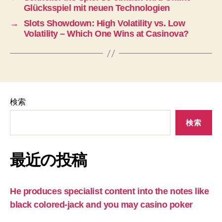
Glücksspiel mit neuen Technologien
→
Slots Showdown: High Volatility vs. Low
Volatility – Which One Wins at Casinova?
検索
検索
最近の投稿
He produces specialist content into the notes like
black colored-jack and you may casino poker