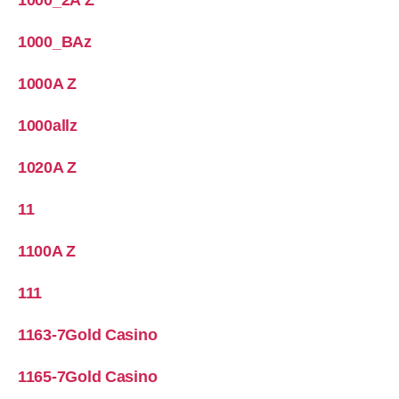
1000_2A Z
1000_BAz
1000A Z
1000allz
1020A Z
11
1100A Z
111
1163-7Gold Casino
1165-7Gold Casino