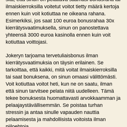
ilmaiskierroksilla voitetut voitot tietty määrä kertoja
ennen kuin voit kotiuttaa ne oikeana rahana.
Esimerkiksi, jos saat 100 euroa bonusrahaa 30x
kierrätysvaatimuksella, sinun on panostettava
yhteensä 3000 euroa kasinolla ennen kuin voit
kotiuttaa voittojasi.
Jokeryn tarjoama tervetuliaisbonus ilman
kierrätysvaatimuksia on täysin erilainen. Se
tarkoittaa, että kaikki, mitä voitat ilmaiskierroksilla
tai saat bonuksena, on sinun omaasi välittömästi.
Voit kotiuttaa voitot heti, kun ne on saatu, ilman
että sinun tarvitsee pelata niitä uudelleen. Tämä
tekee bonuksesta huomattavasti arvokkaamman ja
pelaajaystävällisemmän. Se poistaa turhan
stressin ja antaa sinulle vapauden nauttia
pelaamisesta ja mahdollisista voitoista ilman
piiloehtoja.