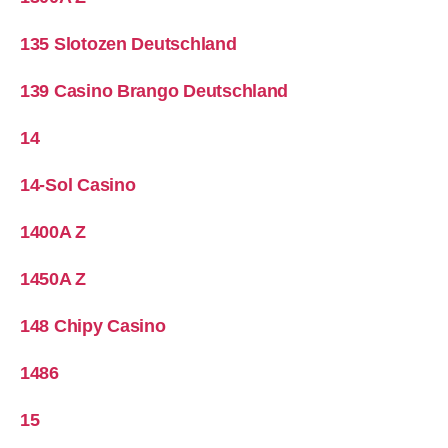
135 Slotozen Deutschland
139 Casino Brango Deutschland
14
14-Sol Casino
1400A Z
1450A Z
148 Chipy Casino
1486
15