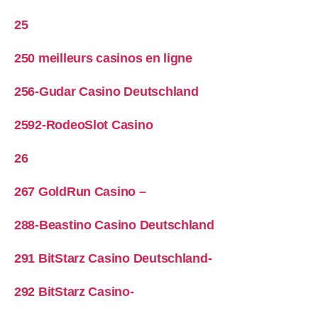
25
250 meilleurs casinos en ligne
256-Gudar Casino Deutschland
2592-RodeoSlot Casino
26
267 GoldRun Casino –
288-Beastino Casino Deutschland
291 BitStarz Casino Deutschland-
292 BitStarz Casino-